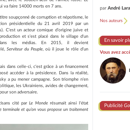
qui va faire 14000 morts en 7 ans.
par
André Lar
e titre soupçonné de corruption et népotisme, le
Nos auteurs
tion présidentielle du 21 avril 2019 par un
). C'est un acteur comique d’origine juive et
roduction et s'est placé dans le sillage d'un
En savoir pl
 dans les médias. En 2015, il devient
élé,
Serviteur du Peuple
, où il joue le rôle d’un
Vous avez accè
Mais dans celle-ci, c'est grâce à un financement
pposé accéder à la présidence. Dans la réalité,
ensky a pu mener campagne. Son triomphe n'en
olitique, les Ukrainiens, avides de changement,
 pour son adversaire.
tisans cité par
Le Monde
résumait ainsi l'état
Publicité
Go
 terminale et qu’on vous propose un traitement