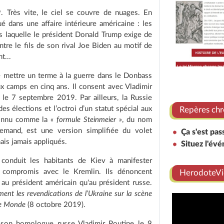
. Très vite, le ciel se couvre de nuages. En
 dans une affaire intérieure américaine : les
s laquelle le président Donald Trump exige de
tre le fils de son rival Joe Biden au motif de
t...
e mettre un terme à la guerre dans le Donbass
ux camps en cinq ans. Il consent avec Vladimir
le 7 septembre 2019. Par ailleurs, la Russie
s élections et l’octroi d’un statut spécial aux
Repères chr
 connu comme la
« formule Steinmeier »
, du nom
llemand, est une version simplifiée du volet
Ça s'est pas
ais jamais appliqués.
Situez l'év
 conduit les habitants de Kiev à manifester
 compromis avec le Kremlin. Ils dénoncent
HerodoteVi
au président américain qu'au président russe.
ent les revendications de l’Ukraine sur la scène
e Monde
(8 octobre 2019).
s son homologue russe Vladimir Poutine le 9