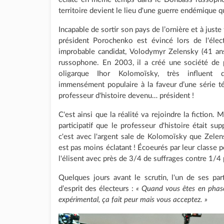
territoire devient le lieu d'une guerre endémique 
Incapable de sortir son pays de l’ornière et à just
président Porochenko est évincé lors de l'élec
improbable candidat, Volodymyr Zelensky (41 ans
russophone. En 2003, il a créé une société de p
oligarque Ihor Kolomoïsky, très influent
immensément populaire à la faveur d’une série t
professeur d'histoire devenu… président !
C'est ainsi que la réalité va rejoindre la fiction. 
participatif que le professeur d'histoire était su
c'est avec l'argent sale de Kolomoïsky que Zel
est pas moins éclatant ! Écoeurés par leur classe p
l'élisent avec près de 3/4 de suffrages contre 1/4
Quelques jours avant le scrutin, l'un de ses par
d’esprit des électeurs :
« Quand vous êtes en phase
expérimental, ça fait peur mais vous acceptez. »