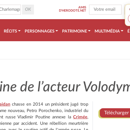
AMIS
D'HERODOTE.NET
RÉCITS
PERSONNAGES
PATRIMOINE
MULTIMÉDIA
É
ine de l’acteur Volody
aidan
chasse en 2014 un président jugé trop
me nouveau, Petro Porochenko, industriel du
Télécharger 
nt russe Vladimir Poutine annexe la
Crimée
,
nienne par accident. Une rébellion meurtrière
, avec le soutien actif de l'armée russe. Le