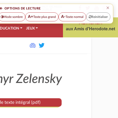
×
MOT DE PASSE
OPTIONS DE LECTURE
OUBLIÉ
A+
A-
Mode sombre
Texte plus grand
Texte normal
Reinitialiser
ADHÉRER
DUCATION
JEUX
aux Amis d'Herodote.net
myr Zelensky
le texte intégral (pdf)