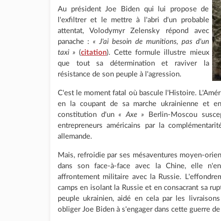
Au président Joe Biden qui lui propose de
l'exfiltrer et le mettre à l'abri d'un probable
attentat, Volodymyr Zelensky répond avec
panache :
« J'ai besoin de munitions, pas d'un
taxi »
(
citation
). Cette formule illustre mieux
que tout sa détermination et raviver la
résistance de son peuple à l'agression.
C'est le moment fatal où bascule l'Histoire. L'Améri
en la coupant de sa marche ukrainienne et en 
constitution d'un
« Axe »
Berlin-Moscou suscep
entrepreneurs américains par la complémentarit
allemande.
Mais, refroidie par ses mésaventures moyen-orien
dans son face-à-face avec la Chine, elle n'e
affrontement militaire avec la Russie. L'effondrem
camps en isolant la Russie et en consacrant sa rupt
peuple ukrainien, aidé en cela par les livraison
obliger Joe Biden à s'engager dans cette guerre de