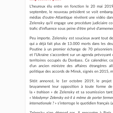
L'heureux élu entre en fonction le 20 mai 2019
septembre, le nouveau président se voit embarqué
médias d'outre-Atlantique révèlent une vidéo dan
Zelensky qu'il engage une procédure judiciaire con
trafic d'influence sous peine d'être privé d'armemen
Peu importe. Zelensky est soucieux avant tout d
qui a déjà fait plus de 13.000 morts dans les de
Poutine à un premier échange de 70 prisonniers 
et l’Ukraine s'accordent sur un agenda prévoyant de
territoires occupés du Donbass. Ce calendrier,
d'un ancien ministre des affaires étrangères a
politique des accords de Minsk, signés en 2015, m
Sitôt annoncé, le 1er octobre 2019, le projet
bruyamment leur opposition à toute forme de
la
« trahison »
de Zelensky et sa soumission tant 
« Volodymyr Zelensky est-il à même de porter fermem
internationale ? »
s'interroge le quotidien français
L
Zelensky n'en démord pas. Il rencontre à Pari