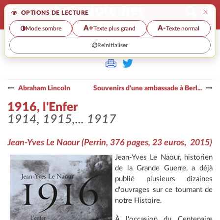
×
OPTIONS DE LECTURE
A+
A-
Mode sombre
Texte plus grand
Texte normal
Reinitialiser
>
Abraham Lincoln
Souvenirs d'une ambassade à Berl...
1916, l'Enfer
1914, 1915,... 1917
Jean-Yves Le Naour
(Perrin, 376 pages, 23 euros
,
2015)
Jean-Yves Le Naour, historien
de la Grande Guerre, a déjà
publié plusieurs dizaines
d'ouvrages sur ce tournant de
notre Histoire.
À l'occasion du Centenaire