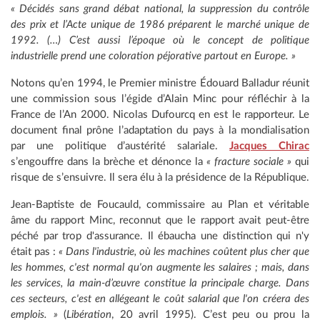
« Décidés sans grand débat national, la suppression du contrôle
des prix et l’Acte unique de 1986 préparent le marché unique de
1992. (…) C’est aussi l’époque où le concept de politique
industrielle prend une coloration péjorative partout en Europe. »
Notons qu’en 1994, le Premier ministre Édouard Balladur réunit
une commission sous l’égide d’Alain Minc pour réfléchir à la
France de l’An 2000. Nicolas Dufourcq en est le rapporteur. Le
document final prône l’adaptation du pays à la mondialisation
par une politique d’austérité salariale.
Jacques Chirac
s’engouffre dans la brèche et dénonce la
« fracture sociale »
qui
risque de s’ensuivre. Il sera élu à la présidence de la République.
Jean-Baptiste de Foucauld, commissaire au Plan et véritable
âme du rapport Minc, reconnut que le rapport avait peut-être
péché par trop d'assurance. Il ébaucha une distinction qui n'y
était pas :
« Dans l'industrie, où les machines coûtent plus cher que
les hommes, c'est normal qu'on augmente les salaires ; mais, dans
les services, la main-d’œuvre constitue la principale charge. Dans
ces secteurs, c'est en allégeant le coût salarial que l'on créera des
emplois. »
(
Libération
, 20 avril 1995). C’est peu ou prou la