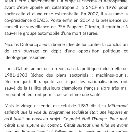
Jean-Pierre Chevènement, il a dirigé la Snecma et Aérospatiale
avant d’être appelé en catastrophe à la SNCF en 1996 pour
sortir celle-ci d’une crise existentielle. En 2007, il a assumé la
co-présidence d’EADS. Porté enfin en 2014 à la présidence du
conseil de surveillance de PSA Peugeot Citroën, il contribue à
sauver le groupe automobile d’une mort assurée.
Nicolas Dufourcq a eu la bonne idée de lui confier la conclusion
de son ouvrage en dépit d’une opposition politique et
idéologique assumée.
Louis Gallois admet des erreurs dans la politique industrielle de
1981-1983 (échec des plans sectoriels : machines-outils,
électronique). Il rappelle aussi que les nationalisations ont
sauvé de la faillite plusieurs champions français alors très mal
en point et leur ont permis de se refaire une santé.
Mais le virage essentiel est celui de 1983, dit-il :
« Mitterrand
estimait que la voie du programme socialiste était une impasse et
qu’il fallait un nouveau projet. Ce projet était l’Europe. Pour moi,
c’était une rupture du contrat. C’était surtout une fuite en avant
vers une Europe libérale à l’allemande. Je savais que si on sortait