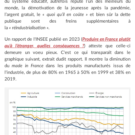
du système éducatif, autrefois réputé l’un des meilleurs du
monde, la démotivation de la jeunesse après la pandémie,
l’argent gratuit, le
« quoi qu’il en coûte »
et bien sûr la dette
publique sont des freins supplémentaires à
la
« réindustrialisation ».
Un rapport de l'INSEE publié en 2023 (
Produire en France plutôt
qu’à l’étranger, quelles conséquences ?
) atteste que celle-ci
demeure un voeu pieux. C'est ce qui transparaît dans le
graphique suivant, extrait dudit rapport. Il montre la diminution
du
made in France
dans les produits manufacturés issus de
l'industrie, de plus de 80% en 1965 à 50% en 1999 et 38% en
2019.