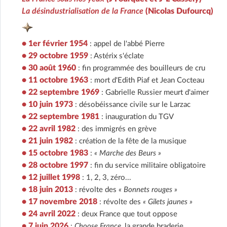
La désindustrialisation de la France
(Nicolas Dufourcq)
• 1er février 1954
: appel de l'abbé Pierre
• 29 octobre 1959
: Astérix s'éclate
• 30 août 1960
: fin programmée des bouilleurs de cru
• 11 octobre 1963
: mort d'Edith Piaf et Jean Cocteau
• 22 septembre 1969
: Gabrielle Russier meurt d'aimer
• 10 juin 1973
: désobéissance civile sur le Larzac
• 22 septembre 1981
: inauguration du TGV
• 22 avril 1982
: des immigrés en grève
• 21 juin 1982
: création de la fête de la musique
• 15 octobre 1983
:
« Marche des Beurs »
• 28 octobre 1997
: fin du service militaire obligatoire
• 12 juillet 1998
: 1, 2, 3, zéro...
• 18 juin 2013
: révolte des
« Bonnets rouges »
• 17 novembre 2018
: révolte des
« Gilets jaunes »
• 24 avril 2022
: deux France que tout oppose
• 7 juin 2026
:
Choose France
, la grande braderie