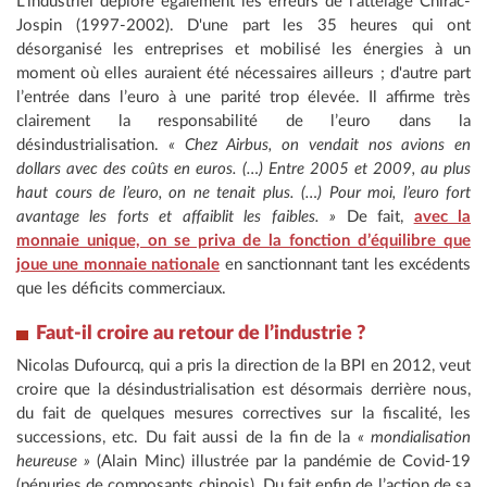
L’industriel déplore également les erreurs de l’attelage Chirac-
Jospin (1997-2002). D'une part les 35 heures qui ont
désorganisé les entreprises et mobilisé les énergies à un
moment où elles auraient été nécessaires ailleurs ; d'autre part
l’entrée dans l’euro à une parité trop élevée. Il affirme très
clairement la responsabilité de l’euro dans la
désindustrialisation.
« Chez Airbus, on vendait nos avions en
dollars avec des coûts en euros. (…) Entre 2005 et 2009, au plus
haut cours de l’euro, on ne tenait plus. (…) Pour moi, l’euro fort
avantage les forts et affaiblit les faibles. »
De fait,
avec la
monnaie unique, on se priva de la fonction d’équilibre que
joue une monnaie nationale
en sanctionnant tant les excédents
que les déficits commerciaux.
Faut-il croire au retour de l’industrie ?
Nicolas Dufourcq, qui a pris la direction de la BPI en 2012, veut
croire que la désindustrialisation est désormais derrière nous,
du fait de quelques mesures correctives sur la fiscalité, les
successions, etc. Du fait aussi de la fin de la
« mondialisation
heureuse »
(Alain Minc) illustrée par la pandémie de Covid-19
(pénuries de composants chinois). Du fait enfin de l’action de sa