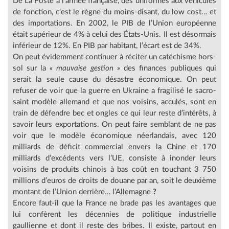
De La Poste à l’armée française, des uniformes aux véhicules
de fonction, c’est le règne du moins-disant, du low cost… et
des importations. En 2002, le PIB de l’Union européenne
était supérieur de 4% à celui des États-Unis. Il est désormais
inférieur de 12%. En PIB par habitant, l’écart est de 34%.
On peut évidemment continuer à réciter un catéchisme hors-
sol sur la
« mauvaise gestion »
des finances publiques qui
serait la seule cause du désastre économique. On peut
refuser de voir que la guerre en Ukraine a fragilisé le sacro-
saint modèle allemand et que nos voisins, acculés, sont en
train de défendre bec et ongles ce qui leur reste d’intérêts, à
savoir leurs exportations. On peut faire semblant de ne pas
voir que le modèle économique néerlandais, avec 120
milliards de déficit commercial envers la Chine et 170
milliards d’excédents vers l’UE, consiste à inonder leurs
voisins de produits chinois à bas coût en touchant 3 750
millions d’euros de droits de douane par an, soit le deuxième
montant de l’Union derrière… l’Allemagne
?
Encore faut-il que la France ne brade pas les avantages que
lui confèrent les décennies de politique industrielle
gaullienne et dont il reste des bribes. Il existe, partout en