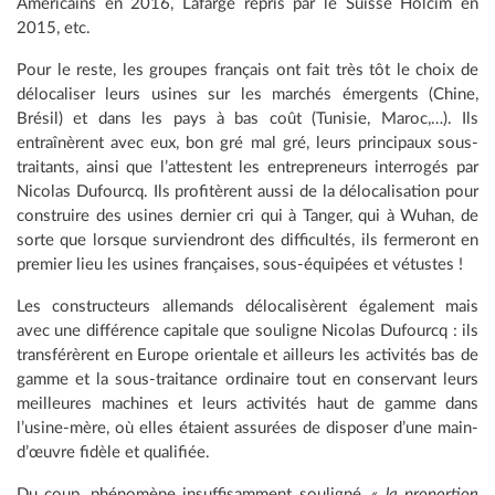
Américains en 2016, Lafarge repris par le Suisse Holcim en
2015, etc.
Pour le reste, les groupes français ont fait très tôt le choix de
délocaliser leurs usines sur les marchés émergents (Chine,
Brésil) et dans les pays à bas coût (Tunisie, Maroc,…). Ils
entraînèrent avec eux, bon gré mal gré, leurs principaux sous-
traitants, ainsi que l’attestent les entrepreneurs interrogés par
Nicolas Dufourcq. Ils profitèrent aussi de la délocalisation pour
construire des usines dernier cri qui à Tanger, qui à Wuhan, de
sorte que lorsque surviendront des difficultés, ils fermeront en
premier lieu les usines françaises, sous-équipées et vétustes !
Les constructeurs allemands délocalisèrent également mais
avec une différence capitale que souligne Nicolas Dufourcq : ils
transférèrent en Europe orientale et ailleurs les activités bas de
gamme et la sous-traitance ordinaire tout en conservant leurs
meilleures machines et leurs activités haut de gamme dans
l’usine-mère, où elles étaient assurées de disposer d’une main-
d’œuvre fidèle et qualifiée.
Du coup, phénomène insuffisamment souligné,
« la proportion