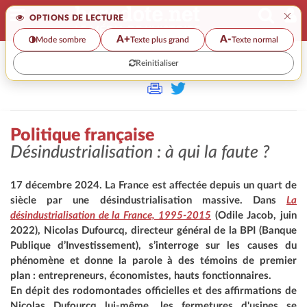
×
OPTIONS DE LECTURE
A+
A-
Mode sombre
Texte plus grand
Texte normal
Reinitialiser
>
Politique française
Désindustrialisation : à qui la faute ?
17 décembre 2024. La France est affectée depuis un quart de
siècle par une désindustrialisation massive. Dans
La
désindustrialisation de la France, 1995-2015
(Odile Jacob, juin
2022), Nicolas Dufourcq, directeur général de la BPI (Banque
Publique d’Investissement), s’interroge sur les causes du
phénomène et donne la parole à des témoins de premier
plan : entrepreneurs, économistes, hauts fonctionnaires.
En dépit des rodomontades officielles et des affirmations de
Nicolas Dufourcq lui-même, les fermetures d'usines se