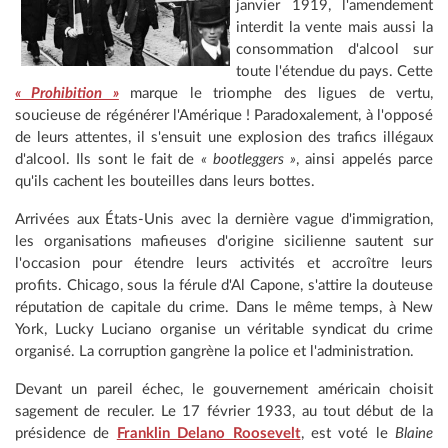
janvier 1919, l'amendement
interdit la vente mais aussi la
consommation d'alcool sur
toute l'étendue du pays. Cette
« Prohibition »
marque le triomphe des ligues de vertu,
soucieuse de régénérer l'Amérique ! Paradoxalement, à l'opposé
de leurs attentes, il s'ensuit une explosion des trafics illégaux
d'alcool. Ils sont le fait de
« bootleggers »
, ainsi appelés parce
qu'ils cachent les bouteilles dans leurs bottes.
Arrivées aux États-Unis avec la dernière vague d'immigration,
les organisations mafieuses d'origine sicilienne sautent sur
l'occasion pour étendre leurs activités et accroître leurs
profits. Chicago, sous la férule d'Al Capone, s'attire la douteuse
réputation de capitale du crime. Dans le même temps, à New
York, Lucky Luciano organise un véritable syndicat du crime
organisé. La corruption gangrène la police et l'administration.
Devant un pareil échec, le gouvernement américain choisit
sagement de reculer. Le 17 février 1933, au tout début de la
présidence de
Franklin Delano Roosevelt
, est voté le
Blaine