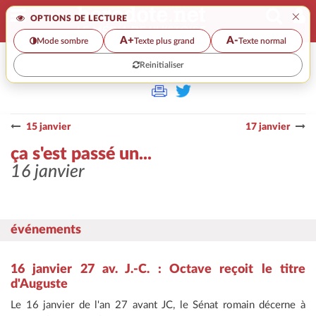
×
OPTIONS DE LECTURE
A+
A-
Mode sombre
Texte plus grand
Texte normal
Reinitialiser
>>
ÇA S'EST PASSÉ UN...
15 janvier
17 janvier
ça s'est passé un...
16 janvier
événements
16 janvier 27 av. J.-C. : Octave reçoit le titre
d'Auguste
Le 16 janvier de l'an 27 avant JC, le Sénat romain décerne à