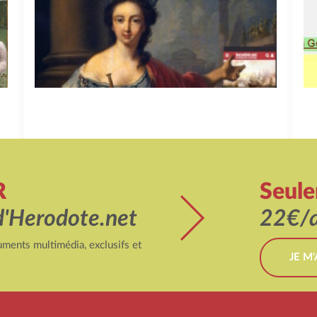
R
Seul
d'Herodote.net
22€/a
ments multimédia, exclusifs et
JE M