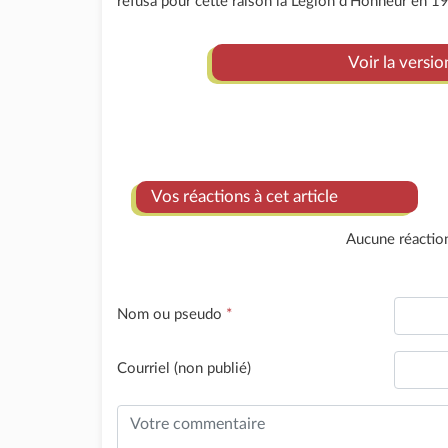
refusa pour cette raison la Légion d’Honneur en 1
Voir la versio
Vos réactions à cet article
Aucune réactio
Nom ou pseudo
*
Courriel (non publié)