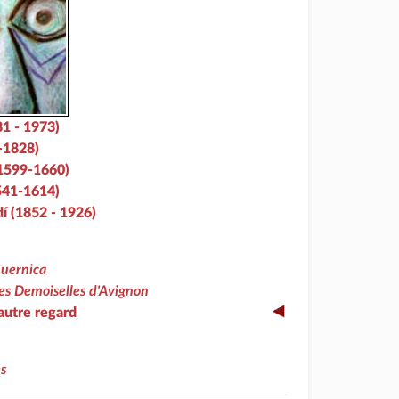
81 - 1973)
-1828)
1599-1660)
541-1614)
í (1852 - 1926)
uernica
es Demoiselles d'Avignon
autre regard
es