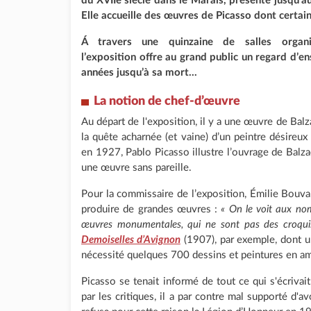
du XVIIe siècle dans le Marais, présente jusqu’a
Elle accueille des œuvres de Picasso dont certain
Á travers une quinzaine de salles organi
l’exposition offre au grand public un regard d’en
années jusqu’à sa mort...
La notion de chef-d’œuvre
Au départ de l'exposition, il y a une œuvre de Balz
la quête acharnée (et vaine) d’un peintre désireux
en 1927, Pablo Picasso illustre l’ouvrage de Balza
une œuvre sans pareille.
Pour la commissaire de l’exposition, Émilie Bouvard
produire de grandes œuvres :
« On le voit aux no
œuvres monumentales, qui ne sont pas des croqui
Demoiselles d’Avignon
(1907), par exemple, dont un
nécessité quelques 700 dessins et peintures en a
Picasso se tenait informé de tout ce qui s'écrivait
par les critiques, il a par contre mal supporté d'av