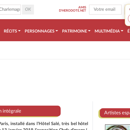
AMIS
D'HERODOTE.NET
RÉCITS
PERSONNAGES
PATRIMOINE
MULTIMÉDIA
É
n intégrale
Artistes es
is, installé dans l’Hôtel Salé, très bel hôtel