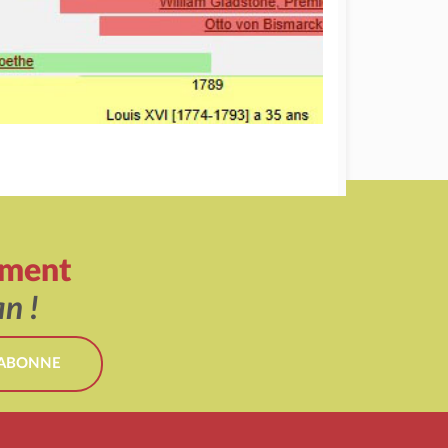
ement
n !
'ABONNE