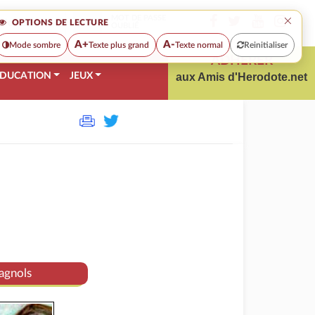
×
MOT DE PASSE
OPTIONS DE LECTURE
OUBLIÉ
A+
A-
Mode sombre
Texte plus grand
Texte normal
Reinitialiser
ADHÉRER
DUCATION
JEUX
aux Amis d'Herodote.net
pagnols