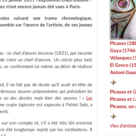
u 13 janvier 2019 l’exposition
Chefs-d’œuvre !
es n’ont encore jamais été vues à Paris.
sées suivant une trame chronologique,
semble sur l’œuvre de l'artiste, de ses jeunes
Picasso (18
Goya (1746
ac :
Le chef d’œuvre inconnu
(1831), qui raconte
Vélasquez (
 de créer un chef-d’œuvre. Un siècle plus tard,
El Greco (1
c, se confrontant lui-même au désir de réaliser
Antoni Gaud
, il ne fait pas de doute qu’il avait en tête de
mbreuses œuvres préparatoires qui précèdent les
Picasso et
G
s ou des dessins mais bien des œuvres ! »
Les
Picasso et
L
e copie tapissée est exposée à l'hôtel Salé, a
Picasso, un 
mont.
 sur son compte et, s'il a été très tôt encensé
Vies d'artist
oir été longtemps rejeté par les institutions. Il