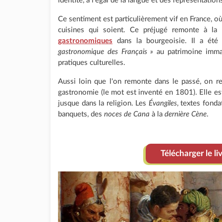
identité, à l'égal de la langue et des représentation
Ce sentiment est particulièrement vif en France, où
cuisines qui soient. Ce préjugé remonte à la
gastronomiques
dans la bourgeoisie. Il a été 
gastronomique des Français »
au patrimoine immat
pratiques culturelles.
Aussi loin que l'on remonte dans le passé, on ren
gastronomie (le mot est inventé en 1801). Elle est
jusque dans la religion. Les
Évangiles
, textes fonda
banquets, des
noces de Cana
à la
dernière Cène
.
Télécharger le l