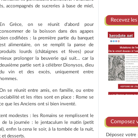
rés, accompagnés de sucreries à base de miel,
Recevez les
En Grèce, on se réunit d'abord pour
consommer de la boisson dans des agapes
bien codifiées : la première partie du banquet
est alimentaire, on se remplit la panse de
produits lourds (châtaignes et fèves) pour
mieux prolonger la beuverie qui suit... car la
deuxième partie sert à célébrer Dionysos, dieu
du vin et des excès, uniquement entre
hommes.
On se réunit entre amis, en famille, ou entre
ciabilité et les rites sont en place : Rome se
ce que les Anciens ont si bien inventé.
tent modestes : les Romains se remplissent le
Composez vo
 de la journée : le jentaculum le matin (petit
), enfin la cena le soir, à la tombée de la nuit,
Déposez votre e
 et desserts.