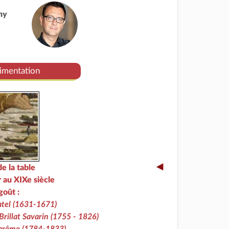
ny
limentation
de la table
 au XIXe siècle
goût :
atel (1631-1671)
rillat Savarin (1755 - 1826)
arême (1784-1833)