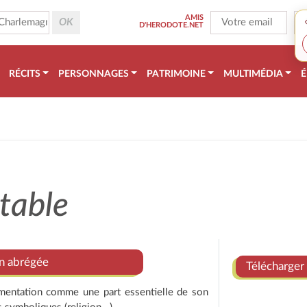
AMIS
D'HERODOTE.NET
RÉCITS
PERSONNAGES
PATRIMOINE
MULTIMÉDIA
É
 table
on abrégée
Télécharger 
limentation comme une part essentielle de son