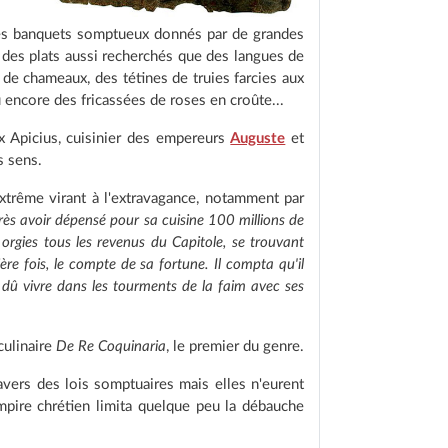
à des banquets somptueux donnés par de grandes
r des plats aussi recherchés que des langues de
de chameaux, des tétines de truies farcies aux
u encore des fricassées de roses en croûte...
x Apicius, cuisinier des empereurs
Auguste
et
s sens.
extrême virant à l'extravagance, notamment par
rès avoir dépensé pour sa cuisine 100 millions de
orgies tous les revenus du Capitole, se trouvant
ière fois, le compte de sa fortune. Il compta qu'il
ut dû vivre dans les tourments de la faim avec ses
culinaire
De Re Coquinaria
, le premier du genre.
avers des lois somptuaires mais elles n'eurent
mpire chrétien limita quelque peu la débauche