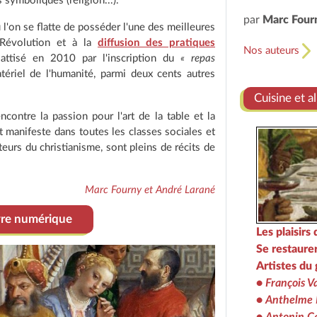
s symboliques (religion...).
par
Marc Four
 l'on se flatte de posséder l'une des meilleures
 Révolution et à la
diffusion des pratiques
Nos auteurs
attisé en 2010 par l'inscription du
« repas
ériel de l'humanité, parmi deux cents autres
Cuisine et a
contre la passion pour l'art de la table et la
 manifeste dans toutes les classes sociales et
teurs du christianisme, sont pleins de récits de
Marc Fourny et André Larané
ivre numérique
Les plaisirs 
Se restaurer
Artistes du 
•
François V
•
Anthelme B
•
Antonin C