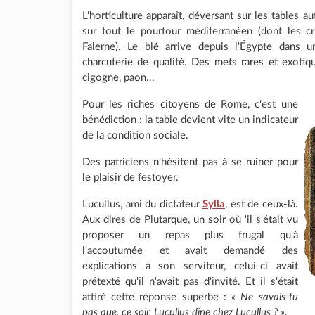
L'horticulture apparaît, déversant sur les tables au
sur tout le pourtour méditerranéen (dont les 
Falerne). Le blé arrive depuis l'Égypte dans 
charcuterie de qualité. Des mets rares et exotiq
cigogne, paon...
Pour les riches citoyens de Rome, c'est une
bénédiction : la table devient vite un indicateur
de la condition sociale.
Des patriciens n'hésitent pas à se ruiner pour
le plaisir de festoyer.
Lucullus, ami du dictateur
Sylla
, est de ceux-là.
Aux dires de Plutarque, un soir où 'il s'était vu
proposer un repas plus frugal qu'à
l'accoutumée et avait demandé des
explications à son serviteur, celui-ci avait
prétexté qu'il n'avait pas d'invité. Et il s'était
attiré cette réponse superbe :
« Ne savais-tu
pas que, ce soir, Lucullus dîne chez Lucullus ? »
.