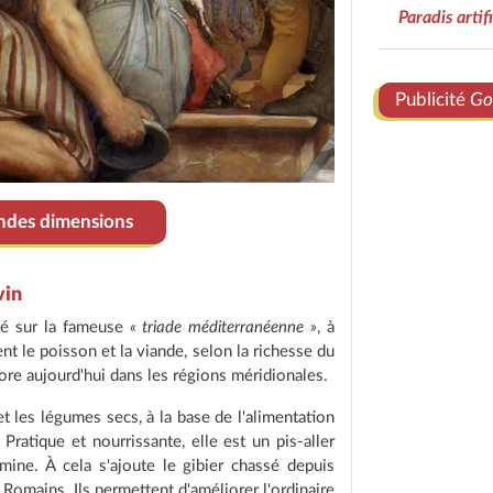
Paradis artifi
Publicité
Go
andes dimensions
vin
asé sur la fameuse
« triade méditerranéenne »
, à
utent le poisson et la viande, selon la richesse du
ore aujourd'hui dans les régions méridionales.
 les légumes secs, à la base de l'alimentation
atique et nourrissante, elle est un pis-aller
mine. À cela s'ajoute le gibier chassé depuis
s Romains. Ils permettent d'améliorer l'ordinaire