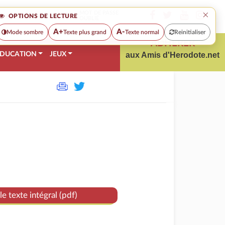
×
MOT DE PASSE
OPTIONS DE LECTURE
OUBLIÉ
A+
A-
Mode sombre
Texte plus grand
Texte normal
Reinitialiser
ADHÉRER
DUCATION
JEUX
aux Amis d'Herodote.net
le texte intégral (pdf)