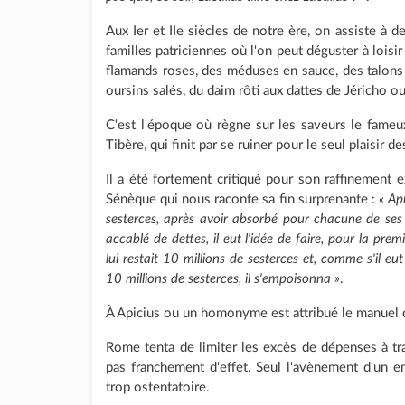
Aux Ier et IIe siècles de notre ère, on assiste 
familles patriciennes où l'on peut déguster à loisi
flamands roses, des méduses en sauce, des talons 
oursins salés, du daim rôti aux dattes de Jéricho o
C'est l'époque où règne sur les saveurs le fameu
Tibère, qui finit par se ruiner pour le seul plaisir de
Il a été fortement critiqué pour son raffinement 
Sénèque qui nous raconte sa fin surprenante :
« Ap
sesterces, après avoir absorbé pour chacune de ses 
accablé de dettes, il eut l'idée de faire, pour la prem
lui restait 10 millions de sesterces et, comme s'il e
10 millions de sesterces, il s'empoisonna »
.
À Apicius ou un homonyme est attribué le manuel 
Rome tenta de limiter les excès de dépenses à tr
pas franchement d'effet. Seul l'avènement d'un e
trop ostentatoire.