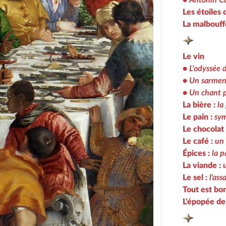
Les étoiles
La malbouff
Le vin
•
L'odyssée 
•
Un sarment
•
Un chant p
La bière :
la
Le pain :
sym
Le chocolat
Le café :
un 
Épices :
la p
La viande :
Le sel :
l'as
Tout est bo
L'épopée de