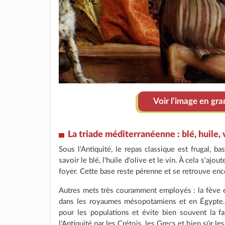
Voir l’image en gr
La triade méditerranéenne : blé, huile, 
Sous l'Antiquité, le repas classique est frugal, b
savoir le blé, l'huile d'olive et le vin. À cela s'ajo
foyer. Cette base reste pérenne et se retrouve enc
Autres mets très couramment employés : la fève et
dans les royaumes mésopotamiens et en Égypte. Pr
pour les populations et évite bien souvent la fa
l'Antiquité par les Crétois, les Grecs et bien sûr le