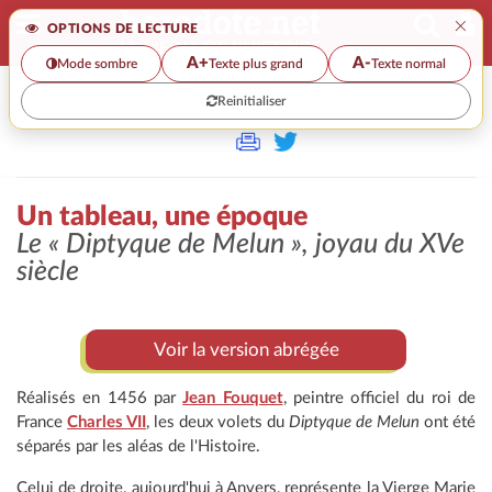
×
OPTIONS DE LECTURE
A+
A-
Mode sombre
Texte plus grand
Texte normal
Reinitialiser
>>
UN TABLEAU, UNE ÉPOQUE
Un tableau, une époque
Le « Diptyque de Melun », joyau du XVe
siècle
Voir la version abrégée
Réalisés en 1456 par
Jean Fouquet
, peintre officiel du roi de
France
Charles VII
, les deux volets du
Diptyque de Melun
ont été
séparés par les aléas de l'Histoire.
Celui de droite, aujourd'hui à Anvers, représente la Vierge Marie