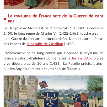
Le royaume de France sort de la Guerre de cent
ans
Le
Diptyque de Melun
est peint entre 1456. Durant la décennie
1450, le long règne de Charles VII (1422-1461) touche à sa fin
et la Guerre de cent ans se conclut définitivement dans le fracas
des canons de
la bataille de Castillon
(1453).
L’achèvement de ce long conflit qui a opposé le royaume de
France à celui d’Angleterre donne raison à
Jeanne d’Arc
, brûlée
vive depuis plus de 20 ans (1431). La Pucelle prédisait ainsi
que les Anglais seraient
« boutés hors de France. »