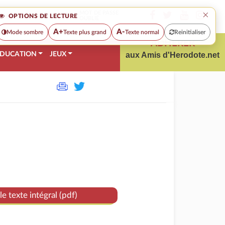
×
MOT DE PASSE
OPTIONS DE LECTURE
OUBLIÉ
A+
A-
Mode sombre
Texte plus grand
Texte normal
Reinitialiser
ADHÉRER
DUCATION
JEUX
aux Amis d'Herodote.net
le texte intégral (pdf)