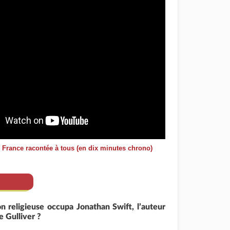
e France racontée à tous (en dix minutes chrono)
n religieuse occupa Jonathan Swift, l’auteur
 Gulliver ?