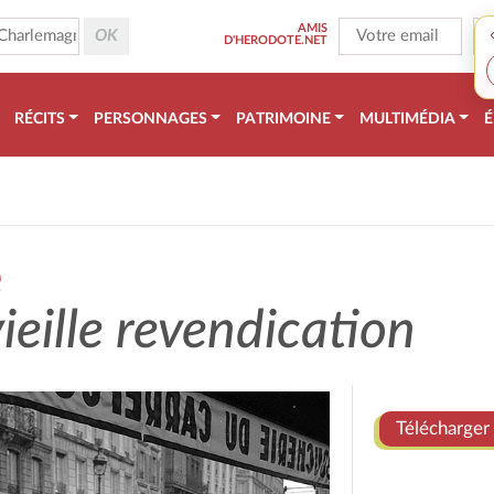
AMIS
D'HERODOTE.NET
RÉCITS
PERSONNAGES
PATRIMOINE
MULTIMÉDIA
É
e
vieille revendication
Télécharger 