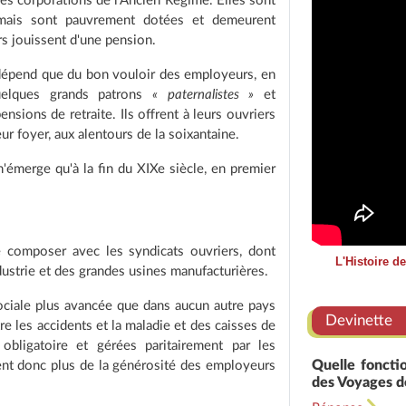
es corporations de l'Ancien Régime. Elles sont
mais sont pauvrement dotées et demeurent
s jouissent d'une pension.
 dépend que du bon vouloir des employeurs, en
Quelques grands patrons
« paternalistes »
et
nsions de retraite. Ils offrent à leurs ouvriers
eur foyer, aux alentours de la soixantaine.
n'émerge qu'à la fin du XIXe siècle, en premier
de composer avec les syndicats ouvriers, dont
L'Histoire d
dustrie et des grandes usines manufacturières.
ociale plus avancée que dans aucun autre pays
Devinette
re les accidents et la maladie et des caisses de
 obligatoire et gérées paritairement par les
Quelle fonctio
ent donc plus de la générosité des employeurs
des Voyages de