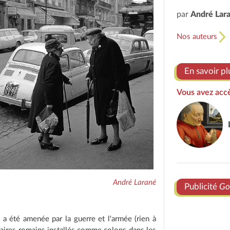
par
André Lar
Nos auteurs
En savoir pl
Vous avez accè
André Larané
Publicité
Go
 a été amenée par la guerre et l'armée (rien à