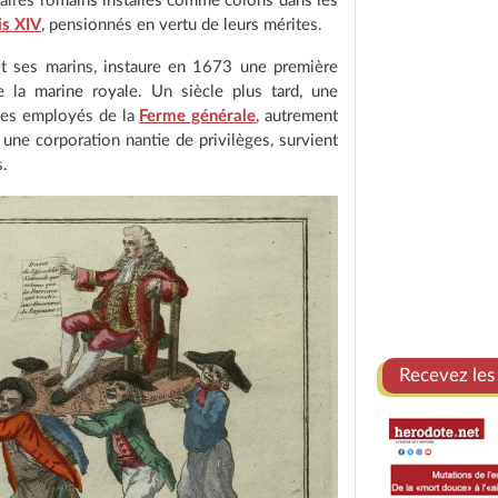
naires romains installés comme colons dans les
is XIV
, pensionnés en vertu de leurs mérites.
 et ses marins, instaure en 1673 une première
e la marine royale. Un siècle plus tard, une
 des employés de la
Ferme générale
, autrement
 une corporation nantie de privilèges, survient
s.
Recevez les