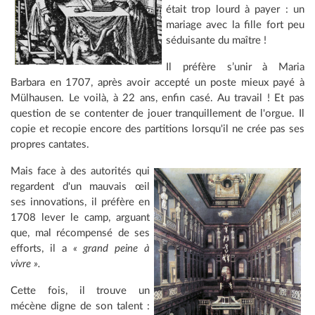
était trop lourd à payer : un
mariage avec la fille fort peu
séduisante du maître !
Il préfère s’unir à Maria
Barbara en 1707, après avoir accepté un poste mieux payé à
Mülhausen. Le voilà, à 22 ans, enfin casé. Au travail ! Et pas
question de se contenter de jouer tranquillement de l'orgue. Il
copie et recopie encore des partitions lorsqu'il ne crée pas ses
propres cantates.
Mais face à des autorités qui
regardent d'un mauvais œil
ses innovations, il préfère en
1708 lever le camp, arguant
que, mal récompensé de ses
efforts, il a
« grand peine à
vivre ».
Cette fois, il trouve un
mécène digne de son talent :