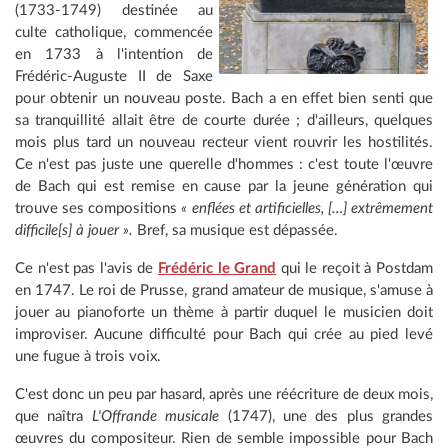
(1733-1749) destinée au
culte catholique, commencée
en 1733 à l'intention de
Frédéric-Auguste II de Saxe
pour obtenir un nouveau poste. Bach a en effet bien senti que
sa tranquillité allait être de courte durée ; d'ailleurs, quelques
mois plus tard un nouveau recteur vient rouvrir les hostilités.
Ce n'est pas juste une querelle d'hommes : c'est toute l'œuvre
de Bach qui est remise en cause par la jeune génération qui
trouve ses compositions
« enflées et artificielles, […] extrêmement
difficile[s] à jouer ».
Bref, sa musique est dépassée.
Ce n'est pas l'avis de
Frédéric le Grand
qui le reçoit à Postdam
en 1747. Le roi de Prusse, grand amateur de musique, s'amuse à
jouer au pianoforte un thème à partir duquel le musicien doit
improviser. Aucune difficulté pour Bach qui crée au pied levé
une fugue à trois voix.
C'est donc un peu par hasard, après une réécriture de deux mois,
que naîtra
L'Offrande musicale
(1747), une des plus grandes
œuvres du compositeur. Rien de semble impossible pour Bach