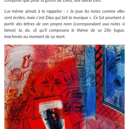
compose que pour la gloire de Dieu,
Soli Gloria Deo.
Lui-même aimait à le rappeler : «
Je joue les notes comme elles
sont écrites, mais c'est Dieu qui fait la musique ». Ce fut pourtant à
partir des lettres de son propre nom (co
r
respondant aux notes si
bémol, la, do, si) qu'il composera le thème de sa 28e fugue,
inachevée au moment de sa mort.