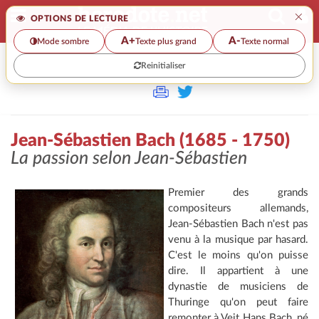
×
OPTIONS DE LECTURE
A+
A-
Mode sombre
Texte plus grand
Texte normal
Reinitialiser
>>
JEAN-SÉBASTIEN BACH (1685 - 1750)
Jean-Sébastien Bach (1685 - 1750)
La passion selon Jean-Sébastien
Premier des grands
compositeurs allemands,
Jean-Sébastien Bach n'est pas
venu à la musique par hasard.
C'est le moins qu'on puisse
dire. Il appartient à une
dynastie de musiciens de
Thuringe qu'on peut faire
remonter à Veit Hans Bach, né