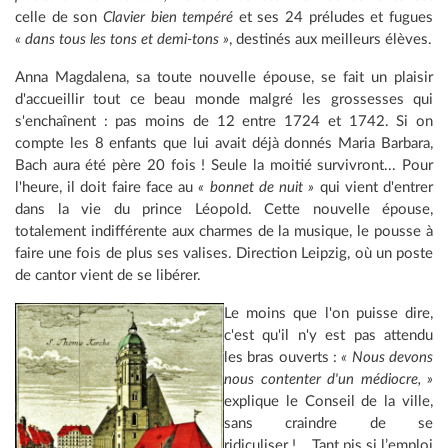
celle de son
Clavier bien tempéré
et ses 24 préludes et fugues
« dans tous les tons et demi-tons »
, destinés aux meilleurs élèves.
Anna Magdalena, sa toute nouvelle épouse, se fait un plaisir
d'accueillir tout ce beau monde malgré les grossesses qui
s'enchaînent : pas moins de 12 entre 1724 et 1742. Si on
compte les 8 enfants que lui avait déjà donnés Maria Barbara,
Bach aura été père 20 fois ! Seule la moitié survivront... Pour
l'heure, il doit faire face au
« bonnet de nuit »
qui vient d'entrer
dans la vie du prince Léopold. Cette nouvelle épouse,
totalement indifférente aux charmes de la musique, le pousse à
faire une fois de plus ses valises. Direction Leipzig, où un poste
de cantor vient de se libérer.
Le moins que l'on puisse dire,
c'est qu'il n'y est pas attendu
les bras ouverts :
« Nous devons
nous contenter d'un médiocre, »
explique le Conseil de la ville,
sans craindre de se
ridiculiser !... Tant pis si l’emploi