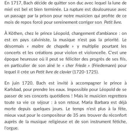
En 1717, Bach décide de quitter son duc avec lequel la lune de
miel est bel et bien terminée. La rupture est douloureuse avec
un passage par la prison pour notre musicien qui profite de ce
mois de repos forcé pour sereinement corriger son
Petit livre.
À Köthen, chez le prince Léopold, changement d'ambiance : on
est en pays calviniste, la musique n'est pas la priorité. Le
désormais
« maître de chapelle »
y multiplie pourtant les
concerts et les créations pour violon et violoncelle. C'est une
époque heureuse où il peut se féliciter des progrès de ses fils,
en particulier de son aîné le
« cher Friede »
(Friedemann) pour
lequel il crée un
Petit livre de clavier
(1720-1725).
En juin 1720, Bach est invité à accompagner le prince à
Karlsbad, pour prendre les eaux. Impossible pour Léopold de se
passer de ses concerts quotidiens ! Mais le musicien regrettera
toute sa vie ce séjour : à son retour, Maria Barbara est déjà
morte depuis quelques jours. Le temps n'est plus à la fête,
mieux vaut pour le compositeur de 35 ans trouver du réconfort
auprès de la musique religieuse et de son instrument fétiche,
l'orgue.