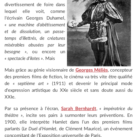
divertissement de foire dans
lequel elle voit, comme
l'écrivain Georges Duhamel,
« une machine d'abêtissement
et de dissolution, un passe-
temps d'illettrés, de créatures
misérables abusées par leur
besogne »
, ou encore un
« spectacle d'ilotes »
. Mais
Mais grâce au génie visionnaire de
Georges Méliès
, concepteur
des premiers films de fiction, le cinéma va très vite être qualifié
de
« septième art »
(1911) et devenir le principal mode
d'expression artistique du XXe siècle et sans doute aussi du
XXIe.
Par sa présence à l’écran,
Sarah Bernhardt
,
« impératrice du
théâtre »
, incite ses pairs à surmonter leurs préventions. En
1900, elle interprète Hamlet dans l’un des premiers films
parlants (
Le Duel d’Hamlet
, de Clément Maurice), un événement
concomitant de l’Exposition universelle de Paris.