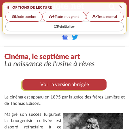
×
OPTIONS DE LECTURE
A+
A-
Mode sombre
Texte plus grand
Texte normal
Reinitialiser
>>
CINÉMA, LE SEPTIÈME ART
Cinéma, le septième art
La naissance de l'usine à rêves
Voir la version abrégée
Le cinéma est apparu en 1895 par la grâce des frères Lumière et
de Thomas Edison...
Malgré son succès fulgurant,
la
bourgeoisie cultivée est
d'abord réfractaire à ce