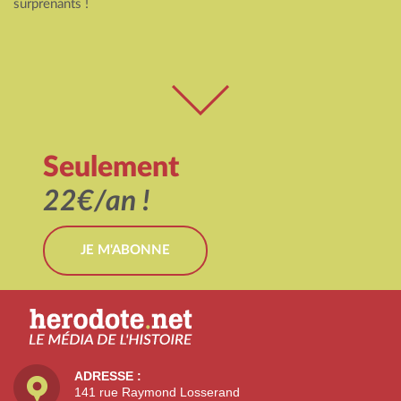
surprenants !
Seulement
22€/an !
JE M'ABONNE
ADRESSE :
141 rue Raymond Losserand