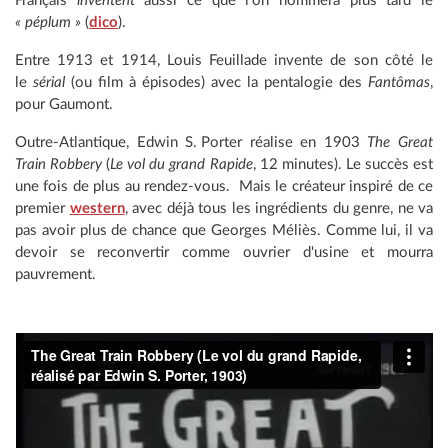
Français
inventent
aussi ce que l’on nommera plus tard le
« péplum »
(
dico
).
Entre 1913 et 1914, Louis Feuillade invente de son côté le
le
sérial
(ou film à épisodes) avec la pentalogie des
Fantômas
,
pour Gaumont.
Outre-Atlantique, Edwin S.
Porter réalise en 1903
The Great
Train Robbery
(
Le vol du grand Rapide
, 12 minutes). Le succès est
une fois de plus au rendez-vous. Mais le créateur inspiré de ce
premier
western
, avec déjà tous les ingrédients du genre, ne va
pas avoir plus de chance que Georges Méliès. Comme lui, il va
devoir se reconvertir comme ouvrier d'usine et mourra
pauvrement.