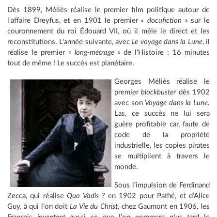
Dès 1899, Méliès réalise le premier film politique autour de
l'affaire Dreyfus, et en 1901 le premier
« docufiction »
sur le
couronnement du roi Édouard VII, où il mêle le direct et les
reconstitutions. L'année suivante, avec
Le voyage dans la Lune
, il
réalise le premier
« long-métrage »
de l'Histoire : 16 minutes
tout de même ! Le succès est planétaire.
Georges Méliès réalise le
premier
blockbuster
dès 1902
avec son
Voyage dans la Lune
.
Las, ce succès ne lui sera
guère profitable car, faute de
code de la propriété
industrielle, les copies pirates
se multiplient à travers le
monde.
Sous l’impulsion de Ferdinand
Zecca, qui réalise
Quo Vadis ?
en 1902 pour Pathé, et d’Alice
Guy, à qui l’on doit
La Vie du Christ
, chez Gaumont en 1906, les