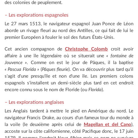
des colonies de peuplement.
– Les
explorations espagnoles
Le 27 mars 1513, le navigateur espagnol Juan Ponce de Léon
aborde un rivage fleuri au nord des Antilles, ce qui fait de lui le
premier Européen à fouler le sol des futurs États-Unis.
Cet ancien compagnon de
Christophe Colomb
croit avoir
affaire à une île légendaire où se situerait une
« fontaine de
Jouvence »
. Comme on est le jour de Pâques, il la baptise
« Pascua Florida »
(
Pâques fleurie
). On va découvrir plus tard qu'il
s'agit d'une presqu'île et non d'une île. Les premiers colons
espagnols s'installent un demi-siècle plus tard en cet endroit
encore connu sous le nom de Floride (ou
Florida
).
– Les
explorations anglaises
Les Anglais tardent à mettre le pied en Amérique du nord. Le
navigateur Francis Drake, au cours d'un fameux tour du monde à
la voile (le deuxième après celui de
Magellan et del Cano
),
accoste sur la côte californienne, côté Pacifique donc, le 17 juin