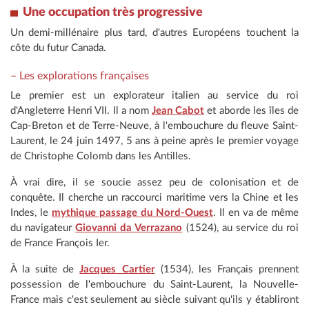
Une occupation très progressive
Un demi-millénaire plus tard, d'autres Européens touchent la
côte du futur Canada.
– Les explorations françaises
Le premier est un explorateur italien au service du roi
d'Angleterre Henri VII. Il a nom
Jean Cabot
et aborde les îles de
Cap-Breton et de Terre-Neuve, à l'embouchure du fleuve Saint-
Laurent, le 24 juin 1497, 5 ans à peine après le premier voyage
de Christophe Colomb dans les Antilles.
À vrai dire, il se soucie assez peu de colonisation et de
conquête. Il cherche un raccourci maritime vers la Chine et les
Indes, le
mythique passage du Nord-Ouest
. Il en va de même
du navigateur
Giovanni da Verrazano
(1524), au service du roi
de France François Ier.
À la suite de
Jacques Cartier
(1534), les Français prennent
possession de l'embouchure du Saint-Laurent, la Nouvelle-
France mais c'est seulement au siècle suivant qu'ils y établiront