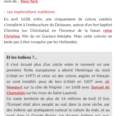
nom de...
New York
.
– Les explorations suédoises
En avril 1638, enfin, une cinquantaine de colons suédois
s'installent à l'embouchure du Delaware, autour d'un fort baptisé
Christina (ou Christiania) en l'honneur de la future
reine
Christine
, fille du roi Gustave Adolphe. Mais cette colonie ne
tarde pas à être conquise par les Hollandais.
Et les Indiens ?...
Il s'est écoulé plus d'un siècle entre le moment où une
première flotte européenne a atteint l'Amérique du nord
(c'était en 1497) et celui où des colons anglais et français
se sont installés pour de bon (c'était en 1607 avec
sir
Newport
sur la côte de Virginie ; en 1608 avec
Samuel de
Champlain
sur les rives du Saint-Laurent).
Ce vaste territoire de plus de 16 millions de km2 (3 fois
l'Europe) était alors peuplé au sud, dans la zone sèche, par
des Indiens qui pratiquaient surtout la culture du maïs, et au
nord, dans la Grande Prairie, par d'autres Indiens qui, eux,