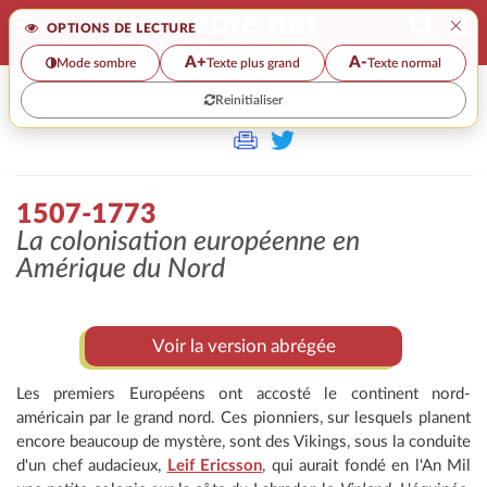
×
OPTIONS DE LECTURE
A+
A-
Mode sombre
Texte plus grand
Texte normal
Reinitialiser
>>
1507-1773
1507-1773
La colonisation européenne en
Amérique du Nord
Voir la version abrégée
Les premiers Européens ont accosté le continent nord-
américain par le grand nord. Ces pionniers, sur lesquels planent
encore beaucoup de mystère, sont des Vikings, sous la conduite
d'un chef audacieux,
Leif Ericsson
, qui aurait fondé en l'An Mil