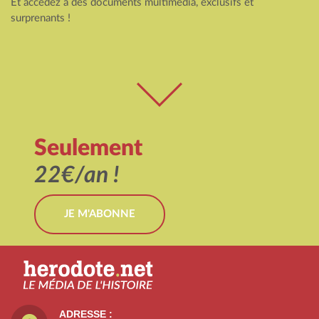
Et accédez à des documents multimédia, exclusifs et
surprenants !
Seulement
22€/an !
JE M'ABONNE
ADRESSE :