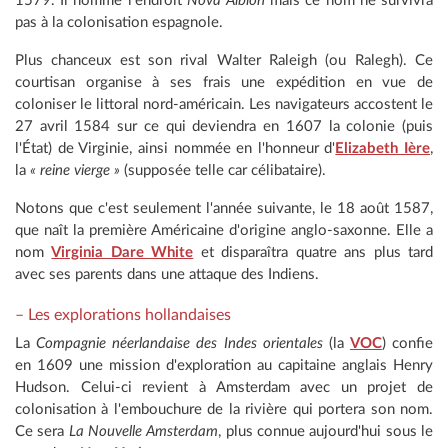
1579. Il nomme l'endroit
Nova Albion
mais ce nom ne survivra
pas à la colonisation espagnole.
Plus chanceux est son rival Walter Raleigh (ou Ralegh). Ce
courtisan organise à ses frais une expédition en vue de
coloniser le littoral nord-américain. Les navigateurs accostent le
27 avril 1584 sur ce qui deviendra en 1607 la colonie (puis
l'État) de Virginie, ainsi nommée en l'honneur d'
Elizabeth Ière
,
la
« reine vierge »
(supposée telle car célibataire).
Notons que c'est seulement l'année suivante, le 18 août 1587,
que naît la première Américaine d'origine anglo-saxonne. Elle a
nom
Virginia Dare White
et disparaîtra quatre ans plus tard
avec ses parents dans une attaque des Indiens.
– Les explorations hollandaises
La
Compagnie néerlandaise des Indes orientales
(la
VOC
) confie
en 1609 une mission d'exploration au capitaine anglais Henry
Hudson. Celui-ci revient à Amsterdam avec un projet de
colonisation à l'embouchure de la rivière qui portera son nom.
Ce sera
La Nouvelle
Amsterdam
, plus connue aujourd'hui sous le