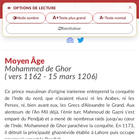
×
OPTIONS DE LECTURE
A+
A-
Mode sombre
Texte plus grand
Texte normal
Reinitialiser
>>
MOYEN ÂGE
Moyen Âge
Mohammed de Ghor
( vers 1162 - 15 mars 1206)
Ce prince musulman d’origine iranienne entreprend la conquête
de l’Inde du nord, que n’avaient réussi ni les Arabes, ni les
Perses, ni, bien avant eux, les Grecs d’Alexandre le Grand. Aux
alentours de l’An Mil déjà, l’émir turc Mahmoud de Gazni s’est
emparé du Pendjab et a mené de nombreux raids jusqu’au cœur
de l’Inde. Mohammed de Ghor parachève la conquête. En 1173,
il détruit la principauté ghaznévide établie à Lahore puis occupe