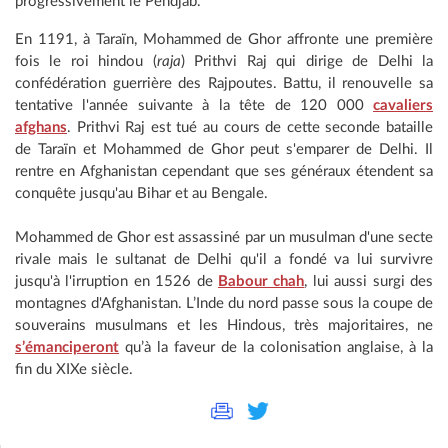
progressivement le Pendjab.
En 1191, à Taraïn, Mohammed de Ghor affronte une première
fois le roi hindou (
raja
) Prithvi Raj qui dirige de Delhi la
confédération guerrière des Rajpoutes. Battu, il renouvelle sa
tentative l'année suivante à la tête de 120 000
cavaliers
afghans
. Prithvi Raj est tué au cours de cette seconde bataille
de Taraïn et Mohammed de Ghor peut s'emparer de Delhi. Il
rentre en Afghanistan cependant que ses généraux étendent sa
conquête jusqu'au Bihar et au Bengale.
Mohammed de Ghor est assassiné par un musulman d'une secte
rivale mais le sultanat de Delhi qu'il a fondé va lui survivre
jusqu'à l'irruption en 1526 de
Babour chah
, lui aussi surgi des
montagnes d'Afghanistan. L’Inde du nord passe sous la coupe de
souverains musulmans et les Hindous, très majoritaires, ne
s’émanciperont
qu’à la faveur de la colonisation anglaise, à la
fin du XIXe siècle.