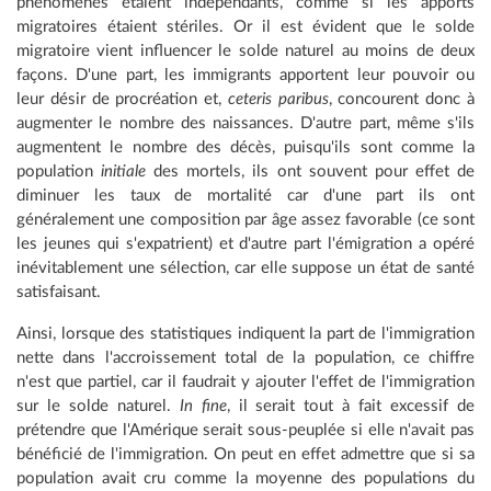
phénomènes étaient indépendants, comme si les apports
migratoires étaient stériles. Or il est évident que le solde
migratoire vient influencer le solde naturel au moins de deux
façons. D'une part, les immigrants apportent leur pouvoir ou
leur désir de procréation et,
ceteris paribus
, concourent donc à
augmenter le nombre des naissances. D'autre part, même s'ils
augmentent le nombre des décès, puisqu'ils sont comme la
population
initiale
des mortels, ils ont souvent pour effet de
diminuer les taux de mortalité car d'une part ils ont
généralement une composition par âge assez favorable (ce sont
les jeunes qui s'expatrient) et d'autre part l'émigration a opéré
inévitablement une sélection, car elle suppose un état de santé
satisfaisant.
Ainsi, lorsque des statistiques indiquent la part de l'immigration
nette dans l'accroissement total de la population, ce chiffre
n'est que partiel, car il faudrait y ajouter l'effet de l'immigration
sur le solde naturel.
In fine
, il serait tout à fait excessif de
prétendre que l'Amérique serait sous-peuplée si elle n'avait pas
bénéficié de l'immigration. On peut en effet admettre que si sa
population avait cru comme la moyenne des populations du