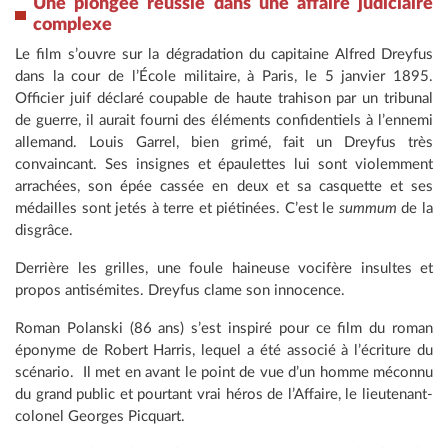
Une plongée réussie dans une affaire judiciaire
complexe
Le film s’ouvre sur la dégradation du capitaine Alfred Dreyfus
dans la cour de l’École militaire, à Paris, le 5 janvier 1895.
Officier juif déclaré coupable de haute trahison par un tribunal
de guerre, il aurait fourni des éléments confidentiels à l’ennemi
allemand. Louis Garrel, bien grimé, fait un Dreyfus très
convaincant. Ses insignes et épaulettes lui sont violemment
arrachées, son épée cassée en deux et sa casquette et ses
médailles sont jetés à terre et piétinées. C’est le
summum
de la
disgrâce.
Derrière les grilles, une foule haineuse vocifère insultes et
propos antisémites. Dreyfus clame son innocence.
Roman Polanski (86 ans) s’est inspiré pour ce film du roman
éponyme de Robert Harris, lequel a été associé à l’écriture du
scénario. Il met en avant le point de vue d’un homme méconnu
du grand public et pourtant vrai héros de l’Affaire, le lieutenant-
colonel Georges Picquart.