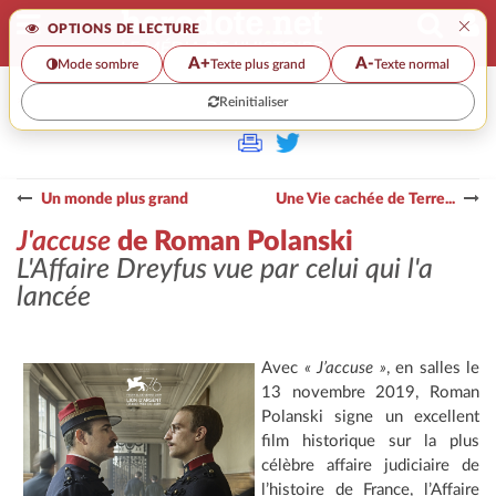
×
OPTIONS DE LECTURE
A+
A-
Mode sombre
Texte plus grand
Texte normal
Reinitialiser
>>
J'ACCUSE
DE ROMAN POLANSKI
Un monde plus grand
Une Vie cachée de Terre...
J'accuse
de Roman Polanski
L'Affaire Dreyfus vue par celui qui l'a
lancée
Avec
« J’accuse »
, en salles le
13 novembre 2019, Roman
Polanski signe un excellent
film historique sur la plus
célèbre affaire judiciaire de
l’histoire de France, l’Affaire