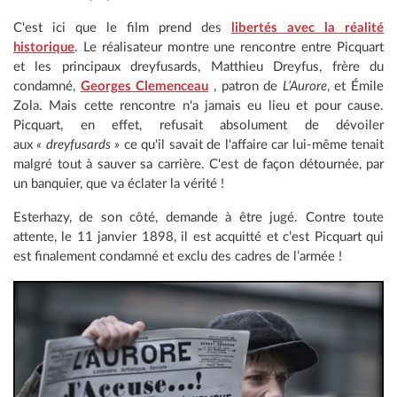
C'est ici que le film prend des
libertés avec la réalité
historique
. Le réalisateur montre une rencontre entre Picquart
et les principaux dreyfusards, Matthieu Dreyfus, frère du
condamné,
Georges Clemenceau
, patron de
L’Aurore
, et Émile
Zola. Mais cette rencontre n'a jamais eu lieu et pour cause.
Picquart, en effet, refusait absolument de dévoiler
aux
« dreyfusards »
ce qu'il savait de l'affaire car lui-même tenait
malgré tout à sauver sa carrière. C'est de façon détournée, par
un banquier, que va éclater la vérité !
Esterhazy, de son côté, demande à être jugé. Contre toute
attente, le 11 janvier 1898, il est acquitté et c’est Picquart qui
est finalement condamné et exclu des cadres de l’armée !