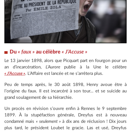
Du
« faux »
au célèbre
« J’Accuse »
Le 13 janvier 1898, alors que Picquart part en fourgon pour un
an d’incarcération,
L’Aurore
publie à la Une le célèbre
« J’Accuse »
. L’Affaire est lancée et ne s’arrêtera plus.
Peu de temps après, le 30 août 1898, Henry avoue être à
l’origine du faux. Il est incarcéré à son tour… et se suicide au
grand soulagement de sa hiérarchie.
Un procès en révision s’ouvre enfin à Rennes le 9 septembre
1899. À la stupéfaction générale, Dreyfus est à nouveau
condamné mais
« seulement »
à dix ans de réclusion ! Dix jours
plus tard, le président Loubet le gracie. Las et usé, Dreyfus