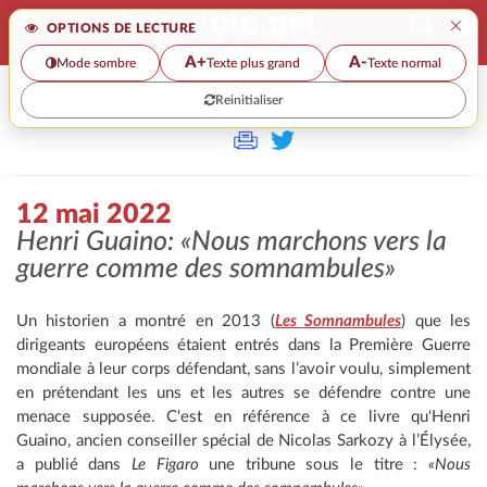
×
OPTIONS DE LECTURE
A+
A-
Mode sombre
Texte plus grand
Texte normal
Reinitialiser
>>
12 MAI 2022
12 mai 2022
Henri Guaino: «Nous marchons vers la
guerre comme des somnambules»
Un historien a montré en 2013 (
Les Somnambules
) que les
dirigeants européens étaient entrés dans la Première Guerre
mondiale à leur corps défendant, sans l’avoir voulu, simplement
en prétendant les uns et les autres se défendre contre une
menace supposée. C'est en référence à ce livre qu'Henri
Guaino, ancien conseiller spécial de Nicolas Sarkozy à l’Élysée,
a publié dans
Le Figaro
une tribune sous le titre :
«Nous