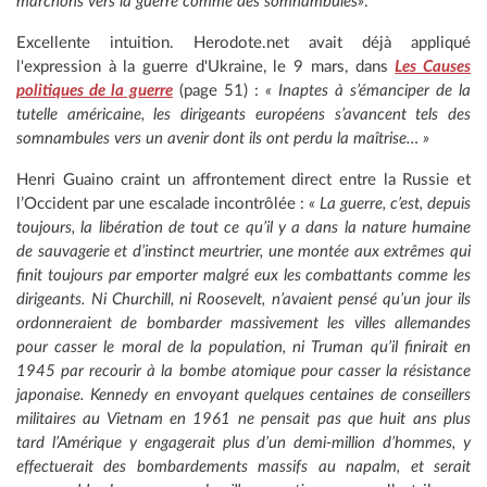
marchons vers la guerre comme des somnambules»
.
Excellente intuition. Herodote.net avait déjà appliqué
l'expression à la guerre d'Ukraine, le 9 mars, dans
Les Causes
politiques de la guerre
(page 51) :
« Inaptes à s’émanciper de la
tutelle américaine, les dirigeants européens s’avancent tels des
somnambules vers un avenir dont ils ont perdu la maîtrise… »
Henri Guaino craint un affrontement direct entre la Russie et
l’Occident par une escalade incontrôlée :
« La guerre, c’est, depuis
toujours, la libération de tout ce qu’il y a dans la nature humaine
de sauvagerie et d’instinct meurtrier, une montée aux extrêmes qui
finit toujours par emporter malgré eux les combattants comme les
dirigeants. Ni Churchill, ni Roosevelt, n’avaient pensé qu’un jour ils
ordonneraient de bombarder massivement les villes allemandes
pour casser le moral de la population, ni Truman qu’il finirait en
1945 par recourir à la bombe atomique pour casser la résistance
japonaise. Kennedy en envoyant quelques centaines de conseillers
militaires au Vietnam en 1961 ne pensait pas que huit ans plus
tard l’Amérique y engagerait plus d’un demi-million d’hommes, y
effectuerait des bombardements massifs au napalm, et serait