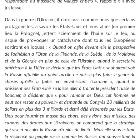
responsable du massacre de villages entiers »
, rappelle-t-il avec
justesse.
Dans la guerre d’Ukraine, il note aussi comme nous que certains
protagonistes, à savoir les États-Unis et leurs alliés (en premier
lieu la Pologne), jettent sciemment de l’huile sur le feu, au
risque de provoquer un cataclysme dont tous les Européens
sortiront en loques :
« Quand on agite devant elle la perspective
de l’adhésion à l’Otan de la Finlande, de la Suède , de la Moldavie
et de la Géorgie en plus de celle de l’Ukraine, quand le secrétaire
américain à la Défense déclare que les États-Unis « souhaitent voir
la Russie affaiblie au point qu’elle ne puisse plus faire le genre de
choses qu’elle a faites en envahissant l’Ukraine », quand le
président des États-Unis se laisse aller à traiter le président russe de
boucher, à déclarer que « pour l’amour de Dieu, cet homme ne
peut pas rester au pouvoir» et demande au Congrès 20 milliards de
dollars en plus des 3 milliards et demi déjà dépensés par les États-
Unis pour fournir en masse des chars, des avions, des missiles, des
canons, des drones aux Ukrainiens, on comprend que la stratégie
qui vise à acculer la Russie n’a plus de limite. Mais elle sous-estime
la résilience du peuple russe, comme les Russes ont sous-estimé la