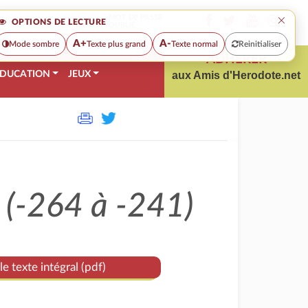
×
MOT DE PASSE
OPTIONS DE LECTURE
OUBLIÉ
A+
A-
Mode sombre
Texte plus grand
Texte normal
Reinitialiser
ADHÉRER
DUCATION
JEUX
aux Amis d'Herodote.net
 (-264 à -241)
le texte intégral (pdf)