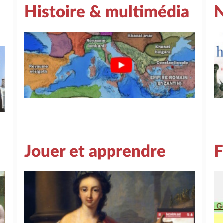
Histoire & multimédia
N
Jouer et apprendre
F