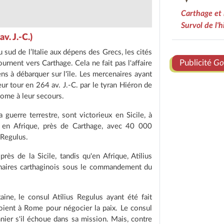
Carthage et 
Survol de l'
v. J.-C.)
sud de l’Italie aux dépens des Grecs, les cités
Publicité
Go
rnent vers Carthage. Cela ne fait pas l'affaire
 à débarquer sur l'île. Les mercenaires ayant
eur tour en 264 av. J.-C. par le tyran Hiéron de
 Rome à leur secours.
guerre terrestre, sont victorieux en Sicile, à
 en Afrique, près de Carthage, avec 40 000
Regulus.
ès de la Sicile, tandis qu'en Afrique, Atilius
cenaires carthaginois sous le commandement du
aine, le consul Atilius Regulus ayant été fait
voient à Rome pour négocier la paix. Le consul
nier s'il échoue dans sa mission. Mais, contre