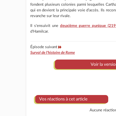
fondent plusieurs colonies parmi lesquelles Cart
qui en devient la principale voie d’accès. Ils reco
revanche sur leur rivale.
Il s'ensuivit une
deuxième guerre punique (219 
d'Hamilcar.
Épisode suivant
Survol de l'histoire de Rome
Voir la versi
Vos réactions à cet article
Aucune réactio