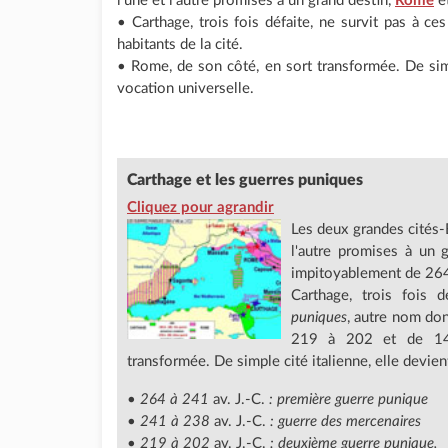
l'une et l'autre promises à un grand destin,
Rome
e
• Carthage, trois fois défaite, ne survit pas à ce
habitants de la cité.
• Rome, de son côté, en sort transformée. De simp
vocation universelle.
Carthage et les guerres puniques
Cliquez pour agrandir
Les deux grandes cités-É
l'autre promises à un 
impitoyablement de 264 
Carthage, trois fois 
puniques
, autre nom don
219 à 202 et de 14
transformée. De simple cité italienne, elle devie
•
264 à 241
av. J.-C.
: première guerre punique
•
241 à 238
av. J.-C.
: guerre des mercenaires
•
219 à 202
av. J.-C.
: deuxième guerre punique,