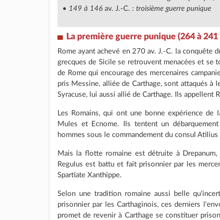
•
149 à 146
av. J.-C.
: troisième guerre punique
La première guerre punique (264 à 241 a
Rome ayant achevé en 270 av. J.-C. la conquête du 
grecques de Sicile se retrouvent menacées et se tou
de Rome qui encourage des mercenaires campaniens
pris Messine, alliée de Carthage, sont attaqués à l
Syracuse, lui aussi allié de Carthage. Ils appellent
Les Romains, qui ont une bonne expérience de la 
Mules et Ecnome. Ils tentent un débarquement
hommes sous le commandement du consul Atilius 
Mais la flotte romaine est détruite à Drepanum, pr
Regulus est battu et fait prisonnier par les mer
Spartiate Xanthippe.
Selon une tradition romaine aussi belle qu'incert
prisonnier par les Carthaginois, ces derniers l'en
promet de revenir à Carthage se constituer prison