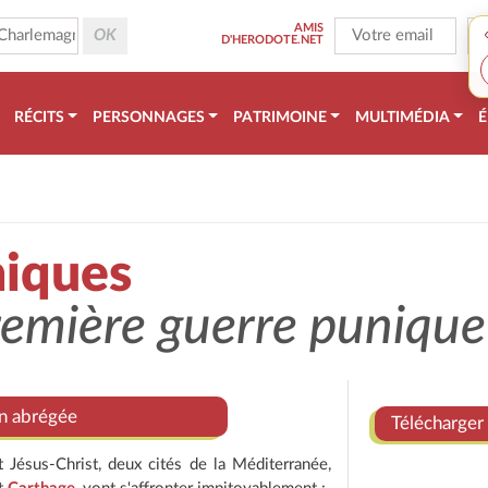
AMIS
D'HERODOTE.NET
RÉCITS
PERSONNAGES
PATRIMOINE
MULTIMÉDIA
É
niques
remière guerre punique
on abrégée
Télécharger 
 Jésus-Christ, deux cités de la Méditerranée,