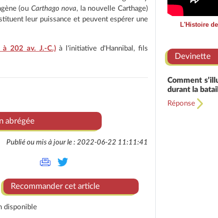
hagène (ou
Carthago nova
, la nouvelle Carthage)
nstituent leur puissance et peuvent espérer une
L'Histoire d
à 202 av. J.-C.)
à l'initiative d'Hannibal, fils
Devinette
Comment s’ill
durant la bata
Réponse
on abrégée
Publié ou mis à jour le : 2022-06-22 11:11:41
Recommander cet article
n disponible