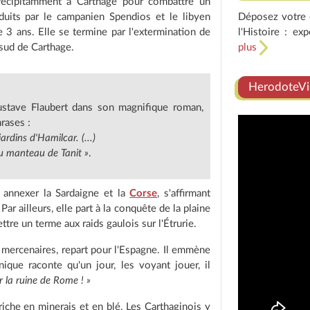
 précipitamment à Carthage pour combattre un
uits par le campanien Spendios et le libyen
Déposez votre e
 3 ans. Elle se termine par l'extermination de
l'Histoire : ex
 sud de Carthage.
plus
HerodoteVi
ustave Flaubert dans son magnifique roman,
rases :
rdins d'Hamilcar. (...)
au manteau de Tanit »
.
 annexer la Sardaigne et la
Corse
, s'affirmant
 ailleurs, elle part à la conquête de la plaine
re un terme aux raids gaulois sur l'Étrurie.
 mercenaires, repart pour l'Espagne. Il emmène
nique raconte qu'un jour, les voyant jouer, il
r la ruine de Rome !
»
riche en minerais et en blé. Les Carthaginois y