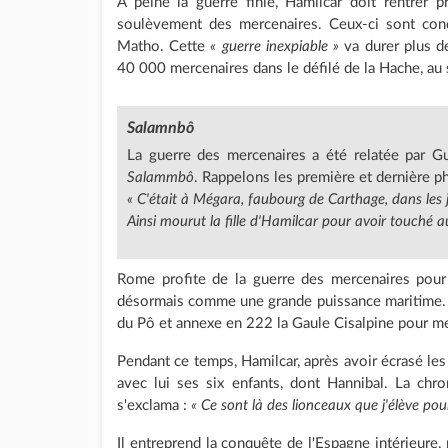
À peine la guerre finie, Hamilcar doit rentrer
soulèvement des mercenaires. Ceux-ci sont cond
Matho. Cette
« guerre inexpiable »
va durer plus de
40 000 mercenaires dans le défilé de la Hache, au
Salamnbô
La guerre des mercenaires a été relatée par G
Salammbô
. Rappelons les première et dernière ph
« C'était à Mégara, faubourg de Carthage, dans les ja
Ainsi mourut la fille d'Hamilcar pour avoir touché 
Rome profite de la guerre des mercenaires pour
désormais comme une grande puissance maritime. Par
du Pô et annexe en 222 la Gaule Cisalpine pour mett
Pendant ce temps, Hamilcar, après avoir écrasé les
avec lui ses six enfants, dont Hannibal. La chro
s'exclama :
« Ce sont là des lionceaux que j'élève pou
Il entreprend la conquête de l'Espagne intérieure, 