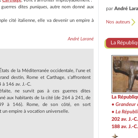
t
Carthage
, vont s'affronter impitoyablement :
s guerres dites
puniques
, autre nom donné aux
par
André Lar
le cité italienne, elle va devenir un empire à
Nos auteurs
André Larané
La Républiq
tats de la Méditerranée occidentale, l'une et
grand destin, Rome et Carthage, s'affrontent
à 146 av. J.-C.
défaite, ne survit pas à ces guerres dites
La Républiq
né aux habitants de la cité (de 264 à 241, de
• Grandeur d
9 à 146). Rome, de son côté, en sort
nt un empire à vocation universelle.
• La Républi
202 av. J.-C
188 av. J.-C