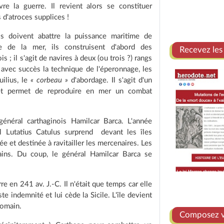
vre la guerre. Il revient alors se constituer
d'atroces supplices !
s doivent abattre la puissance maritime de
 de la mer, ils construisent d'abord des
Recevez les
; il s'agit de navires à deux (ou trois ?) rangs
 avec succès la technique de l'éperonnage, les
uilius, le
« corbeau »
d'abordage. Il s'agit d'un
 et permet de reproduire en mer un combat
général carthaginois Hamilcar Barca. L'année
 Lutatius Catulus surprend devant les îles
 et destinée à ravitailler les mercenaires. Les
ains. Du coup, le général Hamilcar Barca se
e en 241 av. J.-C. Il n'était que temps car elle
e indemnité et lui cède la Sicile. L'île devient
romain.
Composez vo