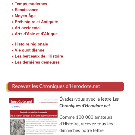
• Temps modernes
• Renaissance
• Moyen Âge
• Préhistoire et Antiquité
• Art occidental
• Arts d'Asie et d'Afrique
• Histoire régionale
• Vie quotidienne
• Les berceaux de l'Histoire
• Les dernières demeures
Recevez les Chroniques d'Herodote.net
Évadez-vous avec la lettre
Les
Chroniques d'Herodote.net
.
Comme 100 000 amateurs
d'Histoire, recevez tous les
dimanches notre lettre