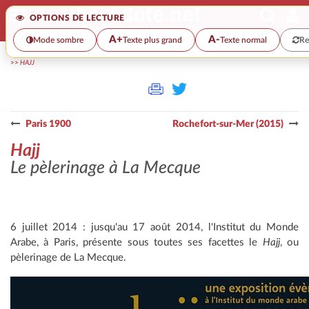
OPTIONS DE LECTURE
A+
A-
Mode sombre
Texte plus grand
Texte normal
Re
>>
HAJJ
Paris 1900
Rochefort-sur-Mer (2015)
Hajj
Le pèlerinage à La Mecque
6 juillet 2014 : jusqu'au 17 août 2014, l'Institut du Monde
Arabe, à Paris, présente sous toutes ses facettes le
Hajj
, ou
pèlerinage de La Mecque.