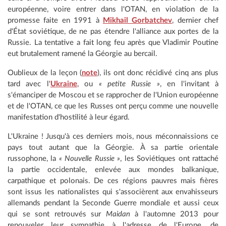
européenne, voire entrer dans l'OTAN, en violation de la
promesse faite en 1991 à
Mikhail Gorbatchev
, dernier chef
d'État soviétique, de ne pas étendre l'alliance aux portes de la
Russie. La tentative a fait long feu après que Vladimir Poutine
eut brutalement ramené la Géorgie au bercail.
Oublieux de la leçon (
note
), ils ont donc récidivé cinq ans plus
tard avec l'
Ukraine
, ou
« petite Russie »
, en l'invitant à
s'émanciper de Moscou et se rapprocher de l'Union européenne
et de l'OTAN, ce que les Russes ont perçu comme une nouvelle
manifestation d'hostilité à leur égard.
L'Ukraine ! Jusqu'à ces derniers mois, nous méconnaissions ce
pays tout autant que la Géorgie. À sa partie orientale
russophone, la
« Nouvelle Russie »
, les Soviétiques ont rattaché
la partie occidentale, enlevée aux mondes balkanique,
carpathique et polonais. De ces régions pauvres mais fières
sont issus les nationalistes qui s'associèrent aux envahisseurs
allemands pendant la Seconde Guerre mondiale et aussi ceux
qui se sont retrouvés sur
Maidan
à l'automne 2013 pour
renouveler leur sympathie à l'adresse de l'Europe, de