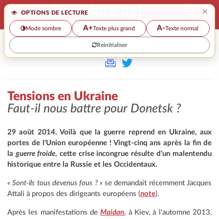
×
OPTIONS DE LECTURE
A+
A-
Mode sombre
Texte plus grand
Texte normal
Reinitialiser
>
Tensions en Ukraine
Faut-il nous battre pour Donetsk ?
29 août 2014. Voilà que la guerre reprend en Ukraine, aux
portes de l'Union européenne ! Vingt-cinq ans après la fin de
la
guerre froide
, cette crise incongrue résulte d'un malentendu
historique entre la Russie et les Occidentaux.
« Sont-ils tous devenus fous ? »
se demandait récemment Jacques
Attali à propos des dirigeants européens (
note
).
Après les manifestations de
Maidan
, à Kiev, à l'automne 2013,