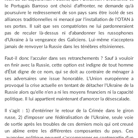
le Portugais Barroso ont choisi d'affronter, ne demande qu'à
poursuivre le redressement de son pays sans être isolé de ses
alliances traditionnelles ni menacé par l'installation de l'OTAN à
ses portes. Il sait que ses compatriotes ne lui pardonneraient
pas de reculer là-dessus ni d'abandonner les russophones
d'Ukraine à la vengeance des Galiciens. Lui-même n'acceptera
jamais de renvoyer la Russie dans les ténèbres eltsiniennes.
Faut-il donc l'acculer dans ses retranchements ? Sauf à vouloir
en finir avec la Russie, cette option est indigne de tout homme
d'État digne de ce nom, qui se doit au contraire de ménager à
ses adversaires une issue honorable. L'Union européenne a
provoqué la crise actuelle en tentant de détacher l'Ukraine de la
Russie alors qu'elle n'en a ni les moyens financiers ni la capacité
politique. Il lui appartient maintenant d'amorcer la désescalade.
Il s'agit : 1) d'entériner le retour de la Crimée dans le giron
russe, 2) d'imposer une fédéralisation de l'Ukraine, seule voie
de sortie après les troubles de ces derniers mois qui ont creusé
un abîme entre les différentes composantes du pays. Ces
avancées politique peuvent s'accompagner en contrepartie d'un