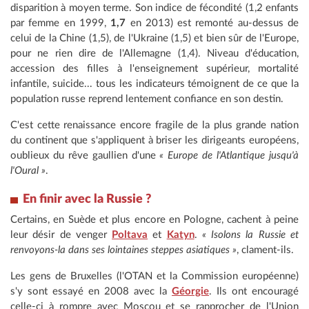
disparition à moyen terme. Son indice de fécondité (1,2 enfants
par femme en 1999,
1,7
en 2013) est remonté au-dessus de
celui de la Chine (1,5), de l'Ukraine (1,5) et bien sûr de l'Europe,
pour ne rien dire de l'Allemagne (1,4). Niveau d'éducation,
accession des filles à l'enseignement supérieur, mortalité
infantile, suicide... tous les indicateurs témoignent de ce que la
population russe reprend lentement confiance en son destin.
C'est cette renaissance encore fragile de la plus grande nation
du continent que s'appliquent à briser les dirigeants européens,
oublieux du rêve gaullien d'une
« Europe de l'Atlantique jusqu'à
l'Oural »
.
En finir avec la Russie ?
Certains, en Suède et plus encore en Pologne, cachent à peine
leur désir de venger
Poltava
et
Katyn
.
« Isolons la Russie et
renvoyons-la dans ses lointaines steppes asiatiques »
, clament-ils.
Les gens de Bruxelles (l'OTAN et la Commission européenne)
s'y sont essayé en 2008 avec la
Géorgie
. Ils ont encouragé
celle-ci à rompre avec Moscou et se rapprocher de l'Union