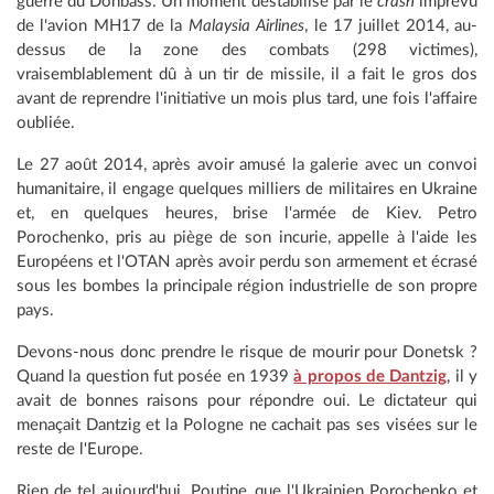
guerre du Donbass. Un moment déstabilisé par le
crash
imprévu
de l'avion MH17 de la
Malaysia Airlines
, le 17 juillet 2014, au-
dessus de la zone des combats (298 victimes),
vraisemblablement dû à un tir de missile, il a fait le gros dos
avant de reprendre l'initiative un mois plus tard, une fois l'affaire
oubliée.
Le 27 août 2014, après avoir amusé la galerie avec un convoi
humanitaire, il engage quelques milliers de militaires en Ukraine
et, en quelques heures, brise l'armée de Kiev. Petro
Porochenko, pris au piège de son incurie, appelle à l'aide les
Européens et l'OTAN après avoir perdu son armement et écrasé
sous les bombes la principale région industrielle de son propre
pays.
Devons-nous donc prendre le risque de mourir pour Donetsk ?
Quand la question fut posée en 1939
à propos de Dantzig
, il y
avait de bonnes raisons pour répondre oui. Le dictateur qui
menaçait Dantzig et la Pologne ne cachait pas ses visées sur le
reste de l'Europe.
Rien de tel aujourd'hui. Poutine, que l'Ukrainien Porochenko et