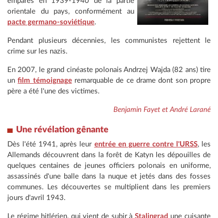
emparés en 1939-1940 de la partie
orientale du pays, conformément au
pacte germano-soviétique
.
Pendant plusieurs décennies, les communistes rejettent le
crime sur les nazis.
En 2007, le grand cinéaste polonais Andrzej Wajda (82 ans) tire
un
film témoignage
remarquable de ce drame dont son propre
père a été l'une des victimes.
Benjamin Fayet et André Larané
Une révélation gênante
Dès l'été 1941, après leur
entrée en guerre contre l'URSS
, les
Allemands découvrent dans la forêt de Katyn les dépouilles de
quelques centaines de jeunes officiers polonais en uniforme,
assassinés d'une balle dans la nuque et jetés dans des fosses
communes. Les découvertes se multiplient dans les premiers
jours d'avril 1943.
Le régime hitlérien, qui vient de subir à
Stalingrad
une cuisante