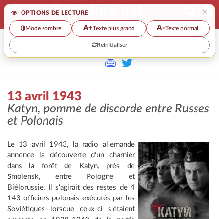
×
OPTIONS DE LECTURE
A+
A-
Mode sombre
Texte plus grand
Texte normal
Reinitialiser
>>
13 AVRIL 1943
13 avril 1943
Katyn, pomme de discorde entre Russes
et Polonais
Le 13 avril 1943, la radio allemande
annonce la découverte d'un charnier
dans la forêt de Katyn, près de
Smolensk, entre Pologne et
Biélorussie. Il s'agirait des restes de 4
143 officiers polonais exécutés par les
Soviétiques lorsque ceux-ci s'étaient