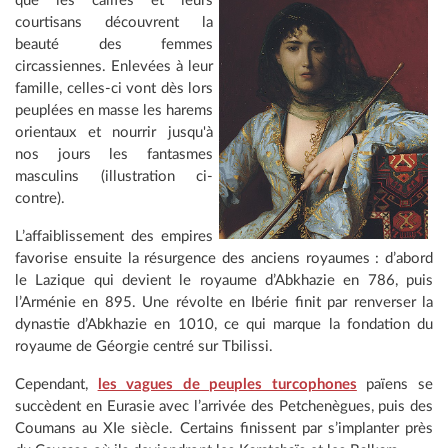
que les califes et leurs
courtisans découvrent la
beauté des femmes
circassiennes. Enlevées à leur
famille, celles-ci vont dès lors
peuplées en masse les harems
orientaux et nourrir jusqu'à
nos jours les fantasmes
masculins (illustration ci-
contre).
L’affaiblissement des empires
favorise ensuite la résurgence des anciens royaumes : d’abord
le Lazique qui devient le royaume d’Abkhazie en 786, puis
l’Arménie en 895. Une révolte en Ibérie finit par renverser la
dynastie d’Abkhazie en 1010, ce qui marque la fondation du
royaume de Géorgie centré sur Tbilissi.
Cependant,
les vagues de peuples turcophones
païens se
succèdent en Eurasie avec l’arrivée des Petchenègues, puis des
Coumans au XIe siècle. Certains finissent par s’implanter près