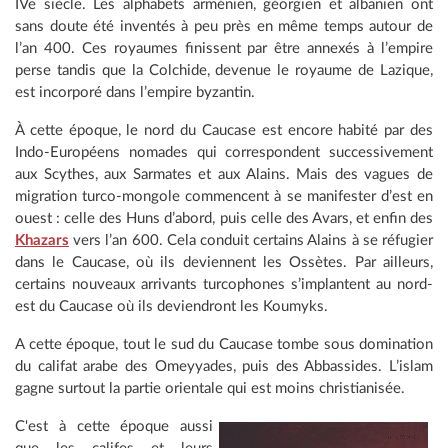
IVe siècle. Les alphabets arménien, géorgien et albanien ont
sans doute été inventés à peu près en même temps autour de
l’an 400. Ces royaumes finissent par être annexés à l’empire
perse tandis que la Colchide, devenue le royaume de Lazique,
est incorporé dans l’empire byzantin.
À cette époque, le nord du Caucase est encore habité par des
Indo-Européens nomades qui correspondent successivement
aux Scythes, aux Sarmates et aux Alains. Mais des vagues de
migration turco-mongole commencent à se manifester d’est en
ouest : celle des Huns d’abord, puis celle des Avars, et enfin des
Khazars
vers l’an 600. Cela conduit certains Alains à se réfugier
dans le Caucase, où ils deviennent les Ossètes. Par ailleurs,
certains nouveaux arrivants turcophones s’implantent au nord-
est du Caucase où ils deviendront les Koumyks.
A cette époque, tout le sud du Caucase tombe sous domination
du califat arabe des Omeyyades, puis des Abbassides. L’islam
gagne surtout la partie orientale qui est moins christianisée.
C'est à cette époque aussi