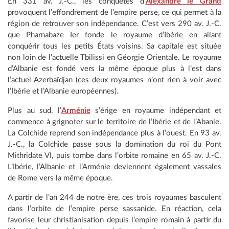
En 331 av. J.-C., les conquêtes d’
Alexandre le Grand
provoquent l’effondrement de l’empire perse, ce qui permet à la
région de retrouver son indépendance. C’est vers 290 av. J.-C.
que Pharnabaze Ier fonde le royaume d’Ibérie en allant
conquérir tous les petits États voisins. Sa capitale est située
non loin de l’actuelle Tbilissi en Géorgie Orientale. Le royaume
d’Albanie est fondé vers la même époque plus à l’est dans
l’actuel Azerbaïdjan (ces deux royaumes n’ont rien à voir avec
l’Ibérie et l’Albanie européennes).
Plus au sud, l’
Arménie
s’érige en royaume indépendant et
commence à grignoter sur le territoire de l’Ibérie et de l’Abanie.
La Colchide reprend son indépendance plus à l’ouest. En 93 av.
J.-C., la Colchide passe sous la domination du roi du Pont
Mithridate VI, puis tombe dans l’orbite romaine en 65 av. J.-C.
L’Ibérie, l’Albanie et l’Arménie deviennent également vassales
de Rome vers la même époque.
A partir de l’an 244 de notre ère, ces trois royaumes basculent
dans l’orbite de l’empire perse sassanide. En réaction, cela
favorise leur christianisation depuis l’empire romain à partir du