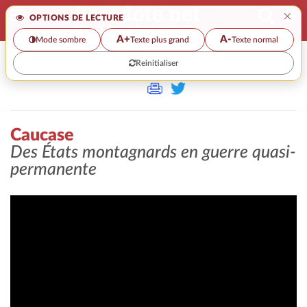
×
OPTIONS DE LECTURE
A+
A-
Mode sombre
Texte plus grand
Texte normal
Reinitialiser
>>
CAUCASE
Caucase
Des États montagnards en guerre quasi-
permanente