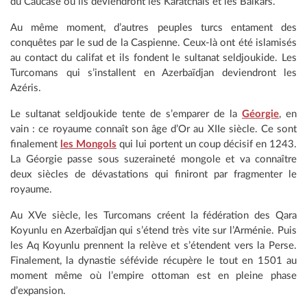
du Caucase où ils deviendront les Karatchaïs et les Balkars.
Au même moment, d’autres peuples turcs entament des
conquêtes par le sud de la Caspienne. Ceux-là ont été islamisés
au contact du califat et ils fondent le sultanat seldjoukide. Les
Turcomans qui s’installent en Azerbaïdjan deviendront les
Azéris.
Le sultanat seldjoukide tente de s’emparer de la
Géorgie
, en
vain : ce royaume connaît son âge d’Or au XIIe siècle. Ce sont
finalement
les Mongols
qui lui portent un coup décisif en 1243.
La Géorgie passe sous suzeraineté mongole et va connaître
deux siècles de dévastations qui finiront par fragmenter le
royaume.
Au XVe siècle, les Turcomans créent la fédération des Qara
Koyunlu en Azerbaïdjan qui s’étend très vite sur l’Arménie. Puis
les Aq Koyunlu prennent la relève et s’étendent vers la Perse.
Finalement, la dynastie séfévide récupère le tout en 1501 au
moment même où l’empire ottoman est en pleine phase
d’expansion.