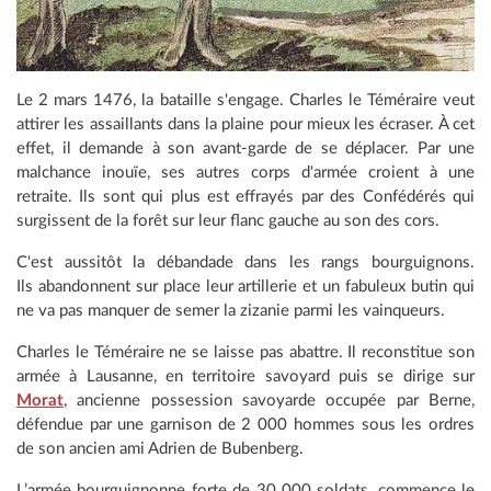
Le 2 mars 1476, la bataille s'engage. Charles le Téméraire veut
attirer les assaillants dans la plaine pour mieux les écraser. À cet
effet, il demande à son avant-garde de se déplacer. Par une
malchance inouïe, ses autres corps d'armée croient à une
retraite. Ils sont qui plus est effrayés par des Confédérés qui
surgissent de la forêt sur leur flanc gauche au son des cors.
C'est aussitôt la débandade dans les rangs bourguignons.
Ils abandonnent sur place leur artillerie et un fabuleux butin qui
ne va pas manquer de semer la zizanie parmi les vainqueurs.
Charles le Téméraire ne se laisse pas abattre. Il reconstitue son
armée à Lausanne, en territoire savoyard puis se dirige sur
Morat
, ancienne possession savoyarde occupée par Berne,
défendue par une garnison de 2 000 hommes sous les ordres
de son ancien ami Adrien de Bubenberg.
L’armée bourguignonne forte de 30 000 soldats, commence le