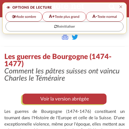
×
OPTIONS DE LECTURE
A+
A-
Mode sombre
Texte plus grand
Texte normal
Reinitialiser
>>
LES GUERRES DE BOURGOGNE (1474-1477)
Les guerres de Bourgogne (1474-
1477)
Comment les pâtres suisses ont vaincu
Charles le Téméraire
Voir la version abrégée
Les guerres de Bourgogne (1474-1476) constituent un
tournant dans l'Histoire de l'Europe et celle de la Suisse. D'une
exceptionnelle violence, même pour l'époque, elles mettent aux