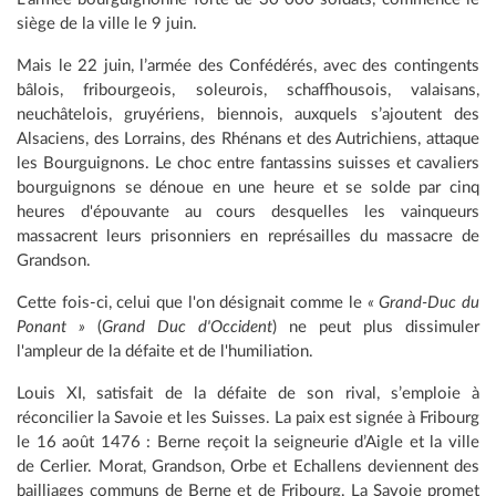
siège de la ville le 9 juin.
Mais le 22 juin, l’armée des Confédérés, avec des contingents
bâlois, fribourgeois, soleurois, schaffhousois, valaisans,
neuchâtelois, gruyériens, biennois, auxquels s’ajoutent des
Alsaciens, des Lorrains, des Rhénans et des Autrichiens, attaque
les Bourguignons. Le choc entre fantassins suisses et cavaliers
bourguignons se dénoue en une heure et se solde par cinq
heures d'épouvante au cours desquelles les vainqueurs
massacrent leurs prisonniers en représailles du massacre de
Grandson.
Cette fois-ci, celui que l'on désignait comme le
« Grand-Duc du
Ponant »
(
Grand Duc d'Occident
) ne peut plus dissimuler
l'ampleur de la défaite et de l'humiliation.
Louis XI, satisfait de la défaite de son rival, s’emploie à
réconcilier la Savoie et les Suisses. La paix est signée à Fribourg
le 16 août 1476 : Berne reçoit la seigneurie d’Aigle et la ville
de Cerlier. Morat, Grandson, Orbe et Echallens deviennent des
bailliages communs de Berne et de Fribourg. La Savoie promet