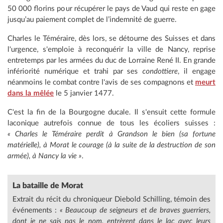
50 000 florins pour récupérer le pays de Vaud qui reste en gage
jusqu’au paiement complet de l’indemnité de guerre.
Charles le Téméraire, dès lors, se détourne des Suisses et dans
l'urgence, s'emploie à reconquérir la ville de Nancy, reprise
entretemps par les armées du duc de Lorraine René II. En grande
infériorité numérique et trahi par ses
condottiere
, il engage
néanmoins le combat contre l'avis de ses compagnons et
meurt
dans la mêlée
le 5 janvier 1477.
C'est la fin de la Bourgogne ducale. Il s'ensuit cette formule
laconique autrefois connue de tous les écoliers suisses :
« Charles le Téméraire perdit à Grandson le bien (sa fortune
matérielle), à Morat le courage (à la suite de la destruction de son
armée), à Nancy la vie »
.
La bataille de Morat
Extrait du récit du chroniqueur Diebold Schilling, témoin des
événements :
« Beaucoup de seigneurs et de braves guerriers,
dont je ne sais pas le nom, entrèrent dans le lac avec leurs