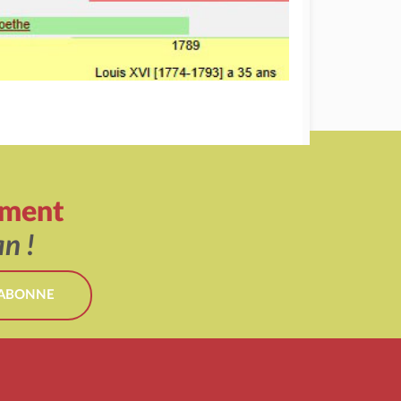
ement
n !
'ABONNE