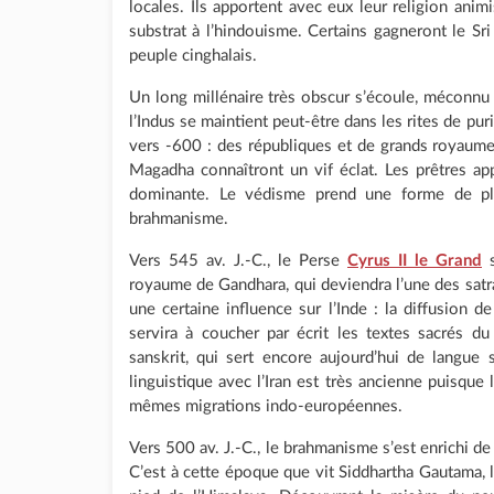
locales. Ils apportent avec eux leur religion animi
substrat à l’hindouisme. Certains gagneront le Sr
peuple cinghalais.
Un long millénaire très obscur s’écoule, méconnu fa
l’Indus se maintient peut-être dans les rites de purif
vers -600 : des républiques et de grands royaum
Magadha connaîtront un vif éclat. Les prêtres a
dominante. Le védisme prend une forme de plu
brahmanisme.
Vers 545 av. J.-C., le Perse
Cyrus II le Grand
s
royaume de Gandhara, qui deviendra l’une des satra
une certaine influence sur l’Inde : la diffusion d
servira à coucher par écrit les textes sacrés du
sanskrit, qui sert encore aujourd’hui de langue 
linguistique avec l’Iran est très ancienne puisque
mêmes migrations indo-européennes.
Vers 500 av. J.-C., le brahmanisme s’est enrichi de
C’est à cette époque que vit Siddhartha Gautama, 