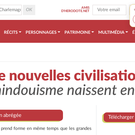
AMIS
D'HERODOTE.NET
RÉCITS
PERSONNAGES
PATRIMOINE
MULTIMÉDIA
É
 nouvelles civilisati
indouisme naissent en
on abrégée
Télécharger 
enne prend forme en même temps que les grandes