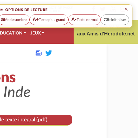
×
MOT DE PASSE
OPTIONS DE LECTURE
OUBLIÉ
A+
A-
Mode sombre
Texte plus grand
Texte normal
Reinitialiser
ADHÉRER
DUCATION
JEUX
aux Amis d'Herodote.net
ons
 Inde
le texte intégral (pdf)