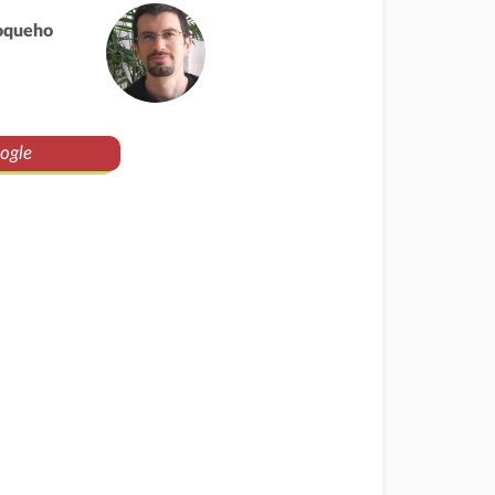
oqueho
ogle