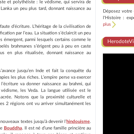
ste et polythéiste : le védisme, qui servira de
i Lanka un peu plus tard, donnant naissance au
Déposez votre e
l'Histoire : ex
plus
ute d’écriture. L’héritage de la civilisation de
ication par l’eau. La situation s’éclaircit un peu
es émergent, parmi lesquels certains comme le
HerodoteVi
ppelés brahmanes s’érigent peu à peu en caste
s en plus ritualisée, donnant naissance au
’avance jusqu’en Inde et fait la conquête du
pies les plus riches. L’empire perse va exercer
e l’écriture va donner naissance au brahmi, qui
 védisme, les Veda. La langue utilisée est le
sacrée. Notons que la proximité culturelle et
 les 2 régions ont vu arriver simultanément les
 nouveaux textes jusqu’à devenir l’
hindouisme
.
le
Bouddha
. Il est né d’une famille princière au