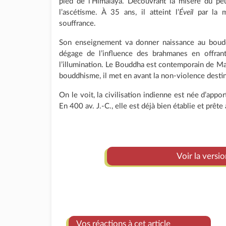
pied de l’Himalaya. Découvrant la misère du peu
l’ascétisme. À 35 ans, il atteint l’
Éveil
par la mé
souffrance.
Son enseignement va donner naissance au bouddh
dégage de l’influence des brahmanes en offran
l’illumination. Le Bouddha est contemporain de Ma
bouddhisme, il met en avant la non-violence destiné
On le voit, la civilisation indienne est née d’appo
En 400 av. J.-C., elle est déjà bien établie et prête
Voir la versi
Vos réactions à cet article