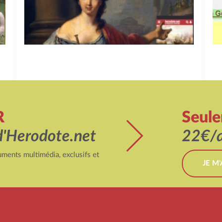
R
Seul
d'Herodote.net
22€/a
ments multimédia, exclusifs et
JE M