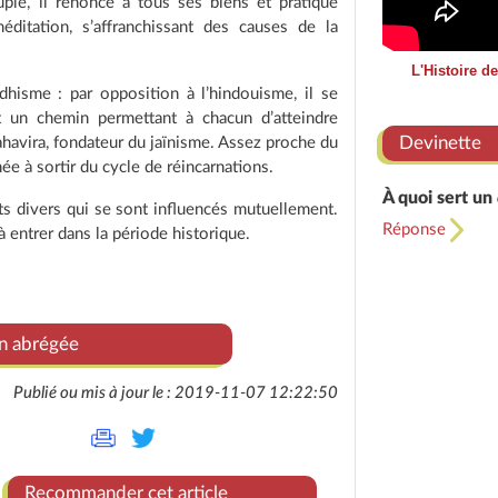
ple, il renonce à tous ses biens et pratique
ditation, s’affranchissant des causes de la
L'Histoire d
isme : par opposition à l’hindouisme, il se
t un chemin permettant à chacun d’atteindre
Devinette
havira, fondateur du jaïnisme. Assez proche du
e à sortir du cycle de réincarnations.
À quoi sert un
rts divers qui se sont influencés mutuellement.
Réponse
 à entrer dans la période historique.
on abrégée
Publié ou mis à jour le : 2019-11-07 12:22:50
Recommander cet article