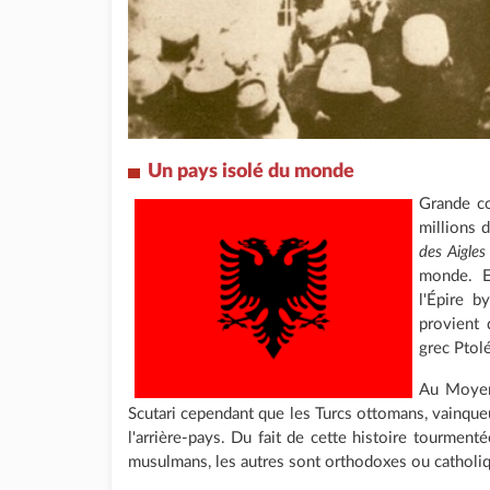
Un pays isolé du monde
Grande co
millions 
des Aigles
monde. El
l'Épire b
provient 
grec Ptol
Au Moyen
Scutari cependant que les Turcs ottomans, vainqu
l'arrière-pays. Du fait de cette histoire tourmenté
musulmans, les autres sont orthodoxes ou catholi