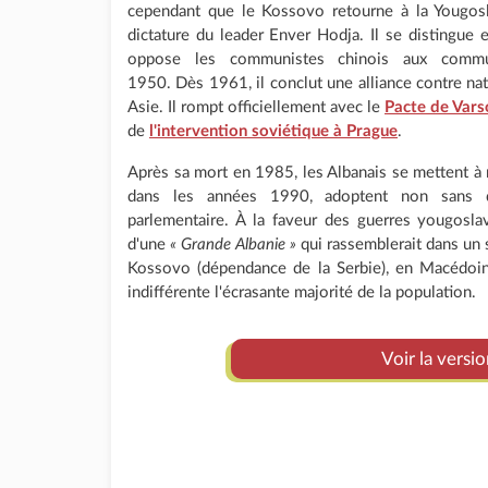
cependant que le Kossovo retourne à la Yougosla
dictature du leader Enver Hodja. Il se distingue e
oppose les communistes chinois aux commun
1950. Dès 1961, il conclut une alliance contre na
Asie. Il rompt officiellement avec le
Pacte de Vars
de
l'intervention soviétique à Prague
.
Après sa mort en 1985, les Albanais se mettent à r
dans les années 1990, adoptent non sans d
parlementaire. À la faveur des guerres yougoslav
d'une
« Grande Albanie »
qui rassemblerait dans un s
Kossovo (dépendance de la Serbie), en Macédoin
indifférente l'écrasante majorité de la population.
Voir la versi