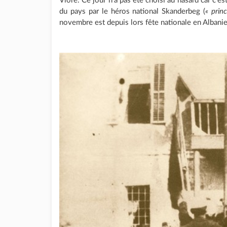
Vlorë. Ce jour n'a pas été choisi au hasard car c'es
du pays par le héros national Skanderbeg (
« prin
novembre est depuis lors fête nationale en Albanie