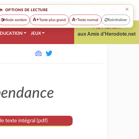
×
MOT DE PASSE
OPTIONS DE LECTURE
OUBLIÉ
A+
A-
Mode sombre
Texte plus grand
Texte normal
Reinitialiser
ADHÉRER
DUCATION
JEUX
aux Amis d'Herodote.net
épendance
le texte intégral (pdf)