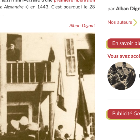
t aussi l'anniversaire d'une
première libération
ce Alexandre »
) en 1443. C'est pourquoi le 28
par
Alban Dig
...
Nos auteurs
Alban Dignat
En savoir pl
Vous avez accè
Publicité
Go