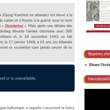
Gjergj Kastrioti en albanais) est élevé à la
u sultan et s'illustre à la guerre sous le nom
en
«
Skanderbeg
»
. Mais après une défaite des
nderbeg déserte l'armée ottomane avec 300
 enfance et, le 28 novembre 1443, se fait
t, le 17 janvier 1468, à 65 ans, les Albanais
evront se soumettre sans jamais cesser de se
Repères chr
Situez l'év
HerodoteVi
igue balkanique, à laquelle s'associent la Grèce