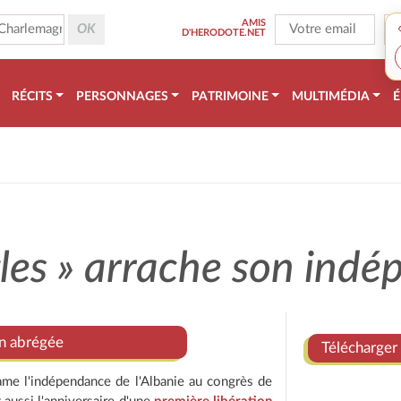
AMIS
D'HERODOTE.NET
RÉCITS
PERSONNAGES
PATRIMOINE
MULTIMÉDIA
É
gles » arrache son ind
on abrégée
Télécharger 
e l'indépendance de l'Albanie au congrès de