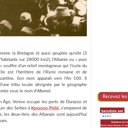
mme la Bretagne et aussi peuplée qu'elle (3
d'habitants sur 28000 km2), l'Albanie ou
« pays
 »
souffre d'un relief montagneux qui l'isole du
le est l'héritière de l'Illyrie romaine et de
yzantine. Son nom apparaît vers l'An 100. Il
d'une tribu locale désignée par le géographe
émée sous le nom d'
Albanoï
.
Recevez les
 Âge, Venise occupe les ports de Durazzo et
eurs des Serbes à
Kossovo Polié
, s'emparent de
e, les deux-tiers des Albanais sont aujourd'hui
ques.