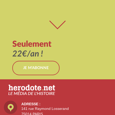
Seulement
22€/an !
JE M'ABONNE
ADRESSE :
141 rue Raymond Losserand
75014 PARIS