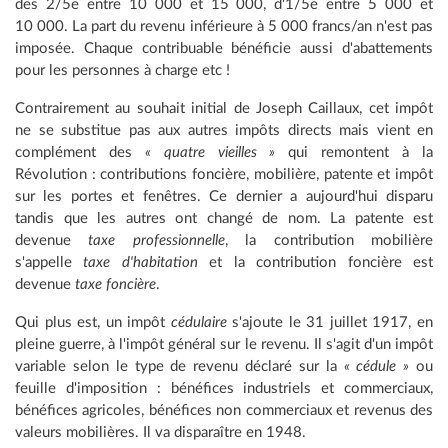
des 2/5e entre 10 000 et 15 000, d'1/5e entre 5 000 et
10 000. La part du revenu inférieure à 5 000 francs/an n'est pas
imposée. Chaque contribuable bénéficie aussi d'abattements
pour les personnes à charge etc !
Contrairement au souhait initial de Joseph Caillaux, cet impôt
ne se substitue pas aux autres impôts directs mais vient en
complément des
« quatre vieilles »
qui remontent à la
Révolution : contributions foncière, mobilière, patente et impôt
sur les portes et fenêtres. Ce dernier a aujourd'hui disparu
tandis que les autres ont changé de nom. La patente est
devenue
taxe professionnelle
, la contribution mobilière
s'appelle
taxe d'habitation
et la contribution foncière est
devenue
taxe foncière
.
Qui plus est, un impôt
cédulaire
s'ajoute le 31 juillet 1917, en
pleine guerre, à l'impôt général sur le revenu. Il s'agit d'un impôt
variable selon le type de revenu déclaré sur la
« cédule »
ou
feuille d'imposition : bénéfices industriels et commerciaux,
bénéfices agricoles, bénéfices non commerciaux et revenus des
valeurs mobilières. Il va disparaître en 1948.