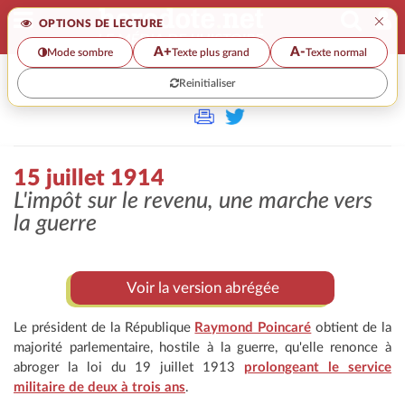
×
OPTIONS DE LECTURE
A+
A-
Mode sombre
Texte plus grand
Texte normal
Reinitialiser
>>
15 JUILLET 1914
15 juillet 1914
L'impôt sur le revenu, une marche vers
la guerre
Voir la version abrégée
Le président de la République
Raymond Poincaré
obtient de la
majorité parlementaire, hostile à la guerre, qu'elle renonce à
abroger la loi du 19 juillet 1913
prolongeant le service
militaire de deux à trois ans
.