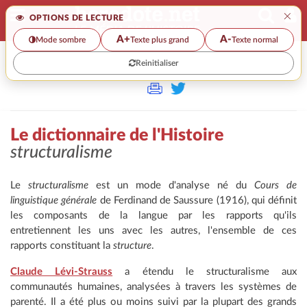
×
OPTIONS DE LECTURE
A+
A-
Mode sombre
Texte plus grand
Texte normal
Reinitialiser
>>
LE DICTIONNAIRE DE L'HISTOIRE
Le dictionnaire de l'Histoire
structuralisme
Le
structuralisme
est un mode d'analyse né du
Cours de
linguistique générale
de Ferdinand de Saussure (1916), qui définit
les composants de la langue par les rapports qu'ils
entretiennent les uns avec les autres, l'ensemble de ces
rapports constituant la
structure
.
Claude Lévi-Strauss
a étendu le structuralisme aux
communautés humaines, analysées à travers les systèmes de
parenté. Il a été plus ou moins suivi par la plupart des grands