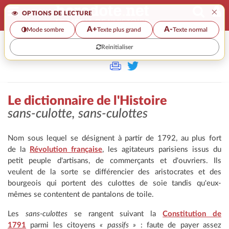
×
OPTIONS DE LECTURE
A+
A-
Mode sombre
Texte plus grand
Texte normal
Reinitialiser
>>
LE DICTIONNAIRE DE L'HISTOIRE
Le dictionnaire de l'Histoire
sans-culotte, sans-culottes
Nom sous lequel se désignent à partir de 1792, au plus fort
de la
Révolution française
, les agitateurs parisiens issus du
petit peuple d'artisans, de commerçants et d'ouvriers. Ils
veulent de la sorte se différencier des aristocrates et des
bourgeois qui portent des culottes de soie tandis qu'eux-
mêmes se contentent de pantalons de toile.
Les
sans-culottes
se rangent suivant la
Constitution de
1791
parmi les citoyens
« passifs »
: faute de payer assez