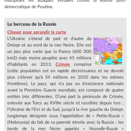
multipliant les attaques verbales contre la Russie post-
démocratique de Poutine.
Le berceau de la Russie
Cliquer pour agrandir la carte
L'Ukraine s'étend de part et d'autre du
Dniepr et au nord de la mer Noire. Elle est
un peu plus vaste que la France (600 000
km2) mais moins peuplée avec 45 millions
d'habitants en 2013,
Crimée
comprise
(cette population est en rapide décroissance et ne devrait
plus s'élever qu'à 34 millions en 2050 dans les mêmes
frontières). Le pays, qui n'a pas eu d'existence nationale
avant la Première Guerre mondiale, est composé de quatre
entités très différentes. D'une part la péninsule de Crimée,
enlevée aux Turcs au XVIIIe siècle et russifiée depuis lors ;
l'Ukraine de l'Est et du Sud, jusqu'à la rive gauche du Dniepr,
longtemps désignée sous l'appellation de
« Petite-Russie »
(
Malorussia
) du fait de sa parenté étroite avec la Russie ; les
bords de la mer Noire appelés
« Nouvelle-Russie »