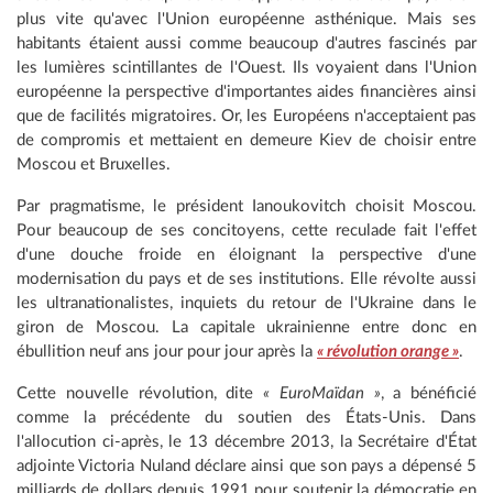
plus vite qu'avec l'Union européenne asthénique. Mais ses
habitants étaient aussi comme beaucoup d'autres fascinés par
les lumières scintillantes de l'Ouest. Ils voyaient dans l'Union
européenne la perspective d'importantes aides financières ainsi
que de facilités migratoires. Or, les Européens n'acceptaient pas
de compromis et mettaient en demeure Kiev de choisir entre
Moscou et Bruxelles.
Par pragmatisme, le président Ianoukovitch choisit Moscou.
Pour beaucoup de ses concitoyens, cette
reculade fait l'effet
d'une douche froide en éloignant la perspective d'une
modernisation du pays et de ses institutions. Elle révolte aussi
les ultranationalistes, inquiets du retour de l'Ukraine dans le
giron de Moscou. La capitale ukrainienne entre donc en
ébullition neuf ans jour pour jour après la
« révolution orange »
.
Cette nouvelle révolution, dite
« EuroMaïdan »
, a bénéficié
comme la précédente du soutien des États-Unis. Dans
l'allocution ci-après, le 13 décembre 2013, la Secrétaire d'État
adjointe Victoria Nuland déclare ainsi que son pays a dépensé 5
milliards de dollars depuis 1991 pour soutenir la démocratie en