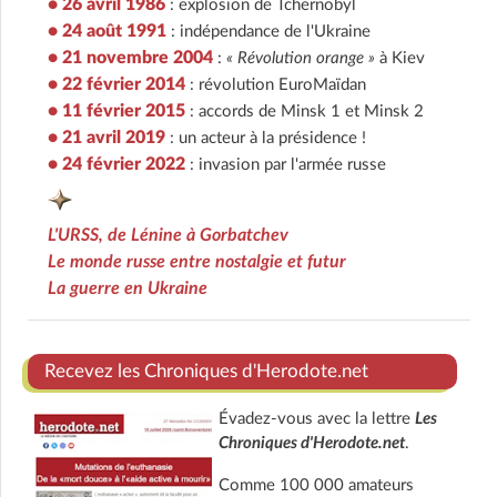
• 26 avril 1986
: explosion de Tchernobyl
• 24 août 1991
: indépendance de l'Ukraine
• 21 novembre 2004
:
« Révolution orange »
à Kiev
• 22 février 2014
: révolution EuroMaïdan
• 11 février 2015
: accords de Minsk 1 et Minsk 2
• 21 avril 2019
: un acteur à la présidence !
• 24 février 2022
: invasion par l'armée russe
L'URSS, de Lénine à Gorbatchev
Le monde russe entre nostalgie et futur
La guerre en Ukraine
Recevez les Chroniques d'Herodote.net
Évadez-vous avec la lettre
Les
Chroniques d'Herodote.net
.
Comme 100 000 amateurs