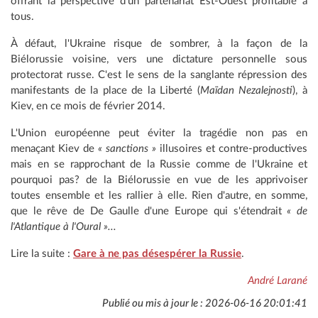
offrant la perspective d'un partenariat Est-Ouest profitable à
tous.
À défaut, l'Ukraine risque de sombrer, à la façon de la
Biélorussie voisine, vers une dictature personnelle sous
protectorat russe. C'est le sens de la sanglante répression des
manifestants de la place de la Liberté (
Maïdan Nezalejnosti
), à
Kiev, en ce mois de février 2014.
L'Union européenne peut éviter la tragédie non pas en
menaçant Kiev de
« sanctions »
illusoires et contre-productives
mais en se rapprochant de la Russie comme de l'Ukraine et
pourquoi pas? de la Biélorussie en vue de les apprivoiser
toutes ensemble et les rallier à elle. Rien d'autre, en somme,
que le rêve de De Gaulle d'une Europe qui s'étendrait
« de
l'Atlantique à l'Oural »...
Lire la suite :
Gare à ne pas désespérer la Russie
.
André Larané
Publié ou mis à jour le : 2026-06-16 20:01:41