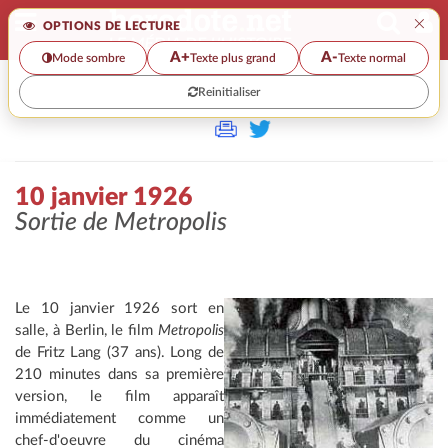
×
OPTIONS DE LECTURE
A+
A-
Mode sombre
Texte plus grand
Texte normal
Reinitialiser
>>
10 JANVIER 1926
10 janvier 1926
Sortie de
Metropolis
Le 10 janvier 1926 sort en
salle, à Berlin, le film
Metropolis
de Fritz Lang (37 ans). Long de
210 minutes dans sa première
version, le film apparaît
immédiatement comme un
chef-d'oeuvre du cinéma