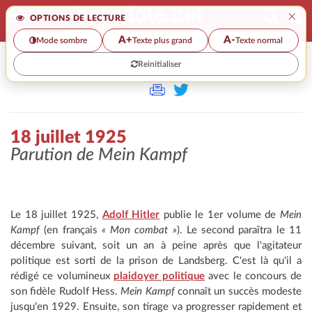
×
OPTIONS DE LECTURE
A+
A-
Mode sombre
Texte plus grand
Texte normal
Reinitialiser
>>
18 JUILLET 1925
18 juillet 1925
Parution de
Mein Kampf
Le 18 juillet 1925,
Adolf Hitler
publie le 1er volume de
Mein
Kampf
(en français
« Mon combat »
). Le second paraîtra le 11
décembre suivant, soit un an à peine après que l'agitateur
politique est sorti de la prison de Landsberg. C'est là qu'il a
rédigé ce volumineux
plaidoyer politique
avec le concours de
son fidèle Rudolf Hess.
Mein Kampf
connaît un succès modeste
jusqu'en 1929. Ensuite, son tirage va progresser rapidement et