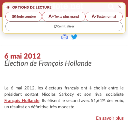
×
OPTIONS DE LECTURE
A+
A-
Mode sombre
Texte plus grand
Texte normal
Reinitialiser
>>
6 MAI 2012
6 mai 2012
Élection de François Hollande
Le 6 mai 2012, les électeurs français ont à choisir entre le
président sortant Nicolas Sarkozy et son rival socialiste
François Hollande
. Ils élisent le second avec 51,64% des voix,
un résultat en définitive très modeste.
En savoir plus