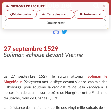
×
OPTIONS DE LECTURE
A+
A-
Mode sombre
Texte plus grand
Texte normal
Reinitialiser
>>
27 SEPTEMBRE 1529
27 septembre 1529
Soliman échoue devant Vienne
Le 27 septembre 1529, le sultan ottoman
Soliman le
Magnifique
(
Suleyman
) met le siège devant Vienne, capitale des
Habsbourg, pour soutenir la candidature de Jean Zapolya à la
succession de Louis II sur le trône de Hongrie, contre Ferdinand
d'Autriche, frère de Charles Quint.
La résistance des habitants et celle des vingt mille soldats de sa