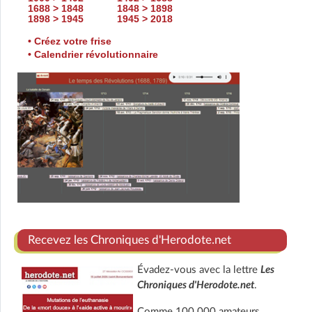
1688 > 1848
1848 > 1898
1898 > 1945
1945 > 2018
• Créez votre frise
• Calendrier révolutionnaire
Recevez les Chroniques d'Herodote.net
Évadez-vous avec la lettre
Les
Chroniques d'Herodote.net
.
Comme 100 000 amateurs