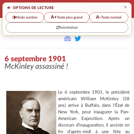
×
OPTIONS DE LECTURE
A+
A-
Mode sombre
Texte plus grand
Texte normal
Reinitialiser
>>
6 SEPTEMBRE 1901
6 septembre 1901
McKinley assassiné !
Le 6 septembre 1901, le président
américain William McKinley (58
ans) arrive à Buffalo, dans l'État de
New York, pour inaugurer la Pan-
American Exposition. Après un
discours d'inauguration, il assiste en
fin d'après-midi à une fête au