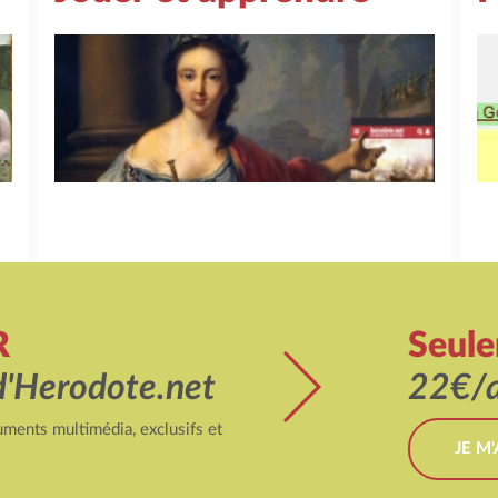
R
Seul
d'Herodote.net
22€/a
ments multimédia, exclusifs et
JE M