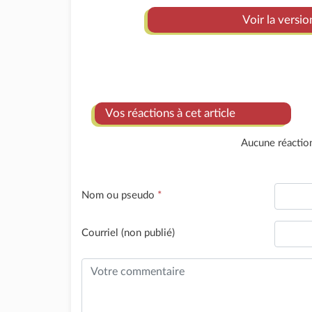
Voir la versio
Vos réactions à cet article
Aucune réactio
Nom ou pseudo
*
Courriel (non publié)