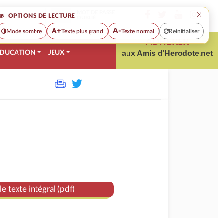
×
MOT DE PASSE
OPTIONS DE LECTURE
OUBLIÉ
A+
A-
Mode sombre
Texte plus grand
Texte normal
Reinitialiser
ADHÉRER
DUCATION
JEUX
aux Amis d'Herodote.net
le texte intégral (pdf)