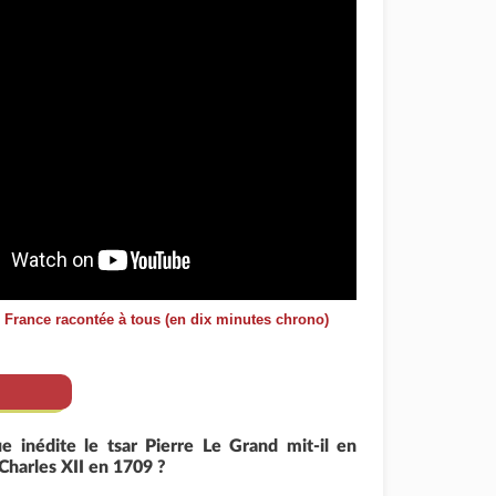
e France racontée à tous (en dix minutes chrono)
ue inédite le tsar Pierre Le Grand mit-il en
Charles XII en 1709 ?