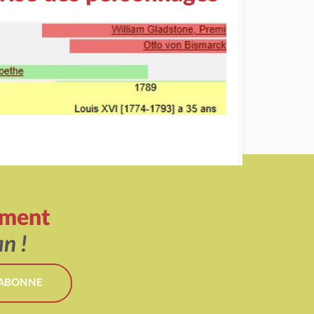
ement
n !
'ABONNE