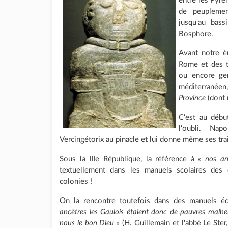
entre les Pyré
de peuplemen
jusqu'au bas
Bosphore.
Avant notre èr
Rome et des tr
ou encore ger
méditerranée
Province
(dont 
C'est au débu
l'oubli. Nap
Vercingétorix au pinacle et lui donne même ses trai
Sous la IIIe République, la référence à
« nos an
textuellement dans les manuels scolaires des
colonies !
On la rencontre toutefois dans des manuels édi
ancêtres les Gaulois étaient donc de pauvres malhe
nous le bon Dieu »
(H. Guillemain et l'abbé Le Ster