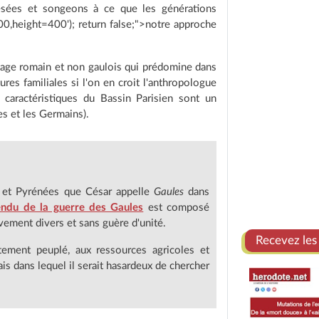
vesées et songeons à ce que les générations
=500,height=400'); return false;">notre approche
itage romain et non gaulois qui prédomine dans
res familiales si l'on en croit l'anthropologue
 caractéristiques du Bassin Parisien sont un
es et les Germains).
in et Pyrénées que César appelle
Gaules
dans
ndu de la guerre des Gaules
est composé
vement divers et sans guère d'unité.
Recevez les
tement peuplé, aux ressources agricoles et
s dans lequel il serait hasardeux de chercher