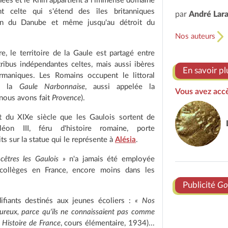
nées et le Rhin appartient à l'immense domaine
t celte qui s'étend des îles britanniques
par
André Lar
sin du Danube et même jusqu'au détroit du
Nos auteurs
e, le territoire de la Gaule est partagé entre
ibus indépendantes celtes, mais aussi ibères
En savoir pl
maniques. Les Romains occupent le littoral
n, la
Gaule Narbonnaise
, aussi appelée la
Vous avez accè
nous avons fait
Provence
).
t du XIXe siècle que les Gaulois sortent de
oléon III, féru d'histoire romaine, porte
ts sur la statue qui le représente à
Alésia
.
cêtres les Gaulois »
n'a jamais été employée
 collèges en France, encore moins dans les
Publicité
Go
fiants destinés aux jeunes écoliers :
« Nos
ureux, parce qu'ils ne connaissaient pas comme
,
Histoire de France
, cours élémentaire, 1934)...