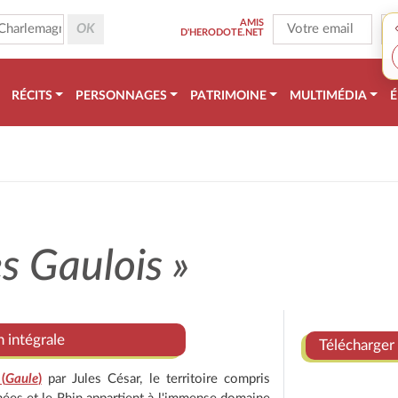
AMIS
D'HERODOTE.NET
RÉCITS
PERSONNAGES
PATRIMOINE
MULTIMÉDIA
É
s Gaulois »
n intégrale
Télécharger 
(
Gaule
)
par Jules César, le territoire compris