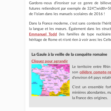
Gardons-nous d'ironiser sur ce genre de bille
futures retiendront par exemple de
324','','width
de l'islam dans les manuels scolaires de 2016 !
Dans la France moderne, c'est sans conteste l'hér
la langue et les mœurs. Également dans les structu
Emmanuel Todd
(les familles de type nucléaire
héritage de Rome et n'ont rien à voir avec les Celt
La Gaule à la veille de la conquête romaine
Cliquez pour agrandir
Le territoire entre Rh
son
célèbre compte-re
d'environ 64 pays relati
C'est un ensemble for
minières abondantes, mai
la France des origines.