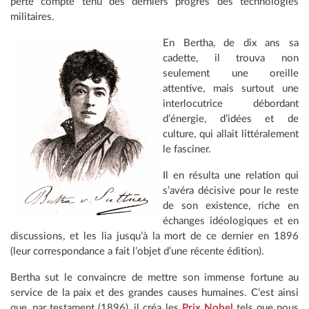
perte compte tenu des derniers progrès des technologies
militaires.
En Bertha, de dix ans sa
cadette, il trouva non
seulement une oreille
attentive, mais surtout une
interlocutrice débordant
d’énergie, d’idées et de
culture, qui allait littéralement
le fasciner.
Il en résulta une relation qui
s’avéra décisive pour le reste
de son existence, riche en
échanges idéologiques et en
discussions, et les lia jusqu’à la mort de ce dernier en 1896
(leur correspondance a fait l’objet d’une récente édition).
Bertha sut le convaincre de mettre son immense fortune au
service de la paix et des grandes causes humaines. C’est ainsi
que, par testament (1896), il créa les
Prix Nobel
tels que nous