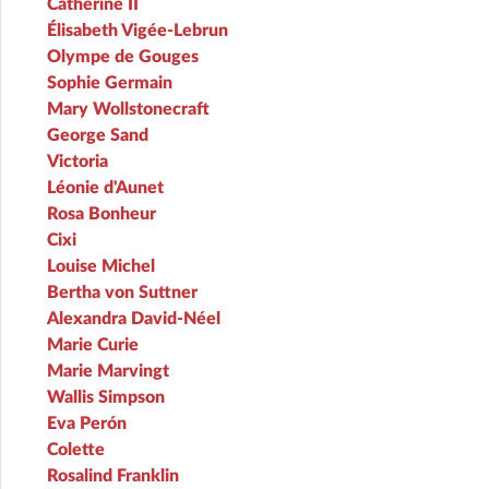
Catherine II
Élisabeth Vigée-Lebrun
Olympe de Gouges
Sophie Germain
Mary Wollstonecraft
George Sand
Victoria
Léonie d'Aunet
Rosa Bonheur
Cixi
Louise Michel
Bertha von Suttner
Alexandra David-Néel
Marie Curie
Marie Marvingt
Wallis Simpson
Eva Perón
Colette
Rosalind Franklin