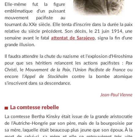
Elle-même fut la figure
emblématique d'un puissant
mouvement pacifiste au
tournant du XXe siècle. Elle tenta d'inscrire dans la durée la paix
relative du siècle précédent. Son décès, le 21 juin 1914, une
semaine avant le fatal
attentat de Sarajevo
, signa la fin d'une
grande illusion.
Il faudra attendre la chute du nazisme et l'explosion d'Hiroshima
pour que ses héritiers relancent les actions pacifistes :
Pax
Christi
, le
Mouvement de la Paix
, l'
Union Pacifiste de France
ou
encore l'
Appel de Stockholm
contre la bombe atomique
s'inscrivent dans sa descendance.
Jean-Paul Vienne
La comtesse rebelle
La comtesse Bertha Kinsky était issue de la grande aristocratie
de l’Autriche-Hongrie par son père, mais de la bourgeoisie par
sa mère, laquelle était beaucoup plus jeune que son époux. À la
mort de celui-ci, sa mère et elle se retrouvèrent très vite