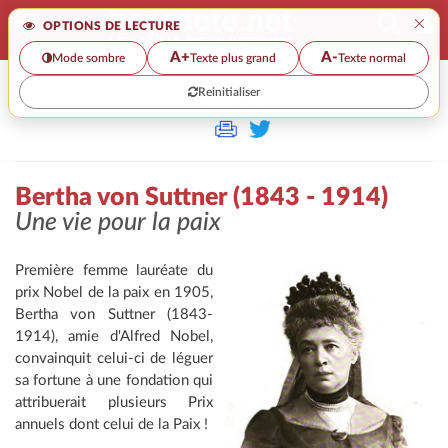
×
OPTIONS DE LECTURE
A+
A-
Mode sombre
Texte plus grand
Texte normal
Reinitialiser
>>
BERTHA VON SUTTNER (1843 - 1914)
Bertha von Suttner (1843 - 1914)
Une vie pour la paix
Première femme lauréate du
prix Nobel de la paix en 1905,
Bertha von Suttner (1843-
1914), amie d'Alfred Nobel,
convainquit celui-ci de léguer
sa fortune à une fondation qui
attribuerait plusieurs Prix
annuels dont celui de la Paix !