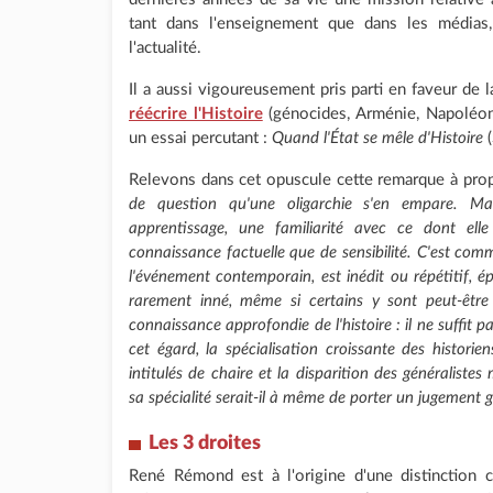
tant dans l'enseignement que dans les médias, 
l'actualité.
Il a aussi vigoureusement pris parti en faveur de 
réécrire l'Histoire
(génocides, Arménie, Napoléon, 
un essai percutant :
Quand l'État se mêle d'Histoire
(
Relevons dans cet opuscule cette remarque à propo
de question qu'une oligarchie s'en empare. Ma
apprentissage, une familiarité avec ce dont el
connaissance factuelle que de sensibilité. C'est comm
l'événement contemporain, est inédit ou répétitif, é
rarement inné, même si certains y sont peut-être
connaissance approfondie de l'histoire : il ne suffit p
cet égard, la spécialisation croissante des historie
intitulés de chaire et la disparition des généralist
sa spécialité serait-il à même de porter un jugement g
Les 3 droites
René Rémond est à l'origine d'une distinction 