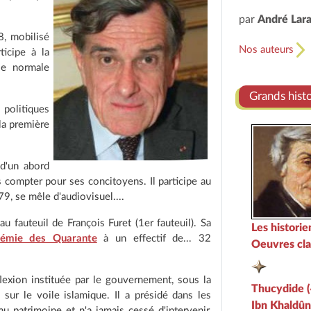
par
André Lar
8, mobilisé
Nos auteurs
ticipe à la
le normale
Grands hist
s politiques
 la première
 d'un abord
compter pour ses concitoyens. Il participe au
9, se mêle d'audiovisuel....
au fauteuil de François Furet (1er fauteuil). Sa
Les histori
démie des Quarante
à un effectif de... 32
Oeuvres cla
exion instituée par le gouvernement, sous la
Thucydide (4
 sur le voile islamique. Il a présidé dans les
Ibn Khaldûn
u patrimoine et n'a jamais cessé d'intervenir,