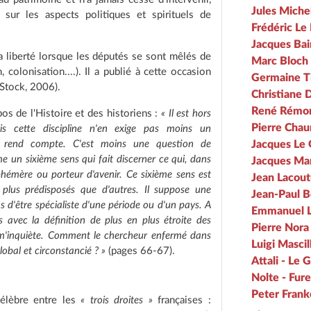
Jules Miche
sur les aspects politiques et spirituels de
Frédéric Le
Jacques Bai
la liberté lorsque les députés se sont mêlés de
Marc Bloch
colonisation....). Il a publié à cette occasion
Germaine Ti
Stock, 2006).
Christiane 
René Rémon
s de l'Histoire et des historiens :
« Il est hors
Pierre Chau
is cette discipline n'en exige pas moins un
Jacques Le 
le rend compte. C'est moins une question de
e un sixième sens qui fait discerner ce qui, dans
Jacques Mar
phémère ou porteur d'avenir. Ce sixième sens est
Jean Lacout
 plus prédisposés que d'autres. Il suppose une
Jean-Paul B
as d'être spécialiste d'une période ou d'un pays. A
Emmanuel L
ns avec la définition de plus en plus étroite des
Pierre Nora
es m'inquiète. Comment le chercheur enfermé dans
Luigi Mascill
lobal et circonstancié ? »
(pages 66-67).
Attali - Le
Nolte - Fur
Peter Franko
célèbre entre les
« trois droites »
françaises :