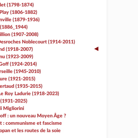
let (1798-1874)
 Play (1806-1882)
nville (1879-1936)
 (1886_1944)
llion (1907-2008)
Desroches Noblecourt (1914-2011)
d (1918-2007)
nu (1923-2009)
Goff (1924-2014)
seille (1945-2010)
ure (1921-2015)
ertaud (1935-2015)
e Roy Ladurie (1918-2023)
 (1931-2025)
i Migliorini
 Goff : un nouveau Moyen Âge ?
et : communisme et fascisme
pan et les routes de la soie