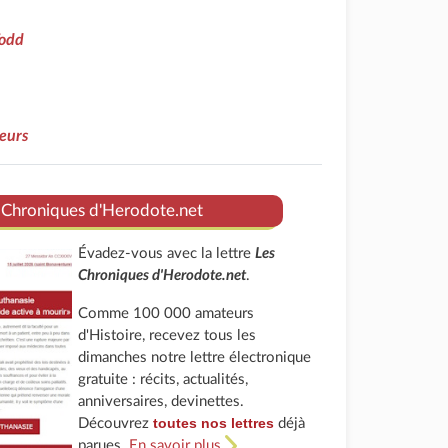
odd
eurs
 Chroniques d'Herodote.net
Évadez-vous avec la lettre
Les
Chroniques d'Herodote.net
.
Comme 100 000 amateurs
d'Histoire, recevez tous les
dimanches notre lettre électronique
gratuite : récits, actualités,
anniversaires, devinettes.
toutes nos lettres
Découvrez
déjà
parues.
En savoir plus