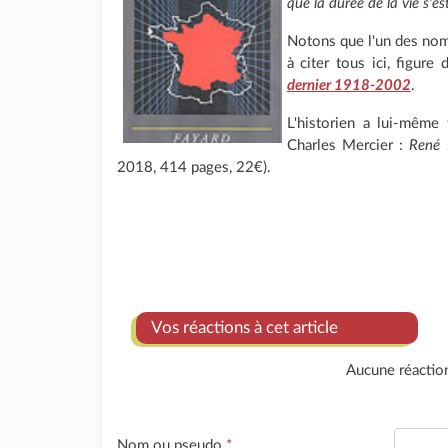
que la durée de la vie s'es
Notons que l'un des no
à citer tous ici, figure
dernier 1918-2002
.
L'historien a lui-même 
Charles Mercier :
René 
2018, 414 pages, 22€).
Vos réactions à cet article
Aucune réactio
Nom ou pseudo
*