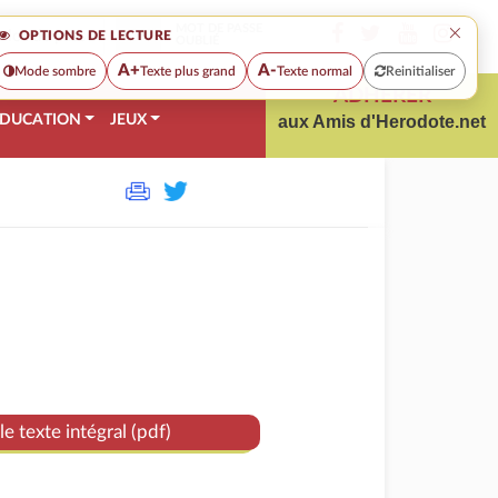
×
MOT DE PASSE
OPTIONS DE LECTURE
OUBLIÉ
A+
A-
Mode sombre
Texte plus grand
Texte normal
Reinitialiser
ADHÉRER
DUCATION
JEUX
aux Amis d'Herodote.net
le texte intégral (pdf)