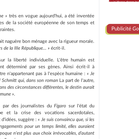
me »
très en vogue aujourd'hui, a été inventée
ales de la société européenne de son temps et
Publicité
Go
raintes.
 fait naguère bon ménage avec la rigueur morale.
 de la IIIe République... »
écrit-il.
r la liberté individuelle. L'être humain est
t déterminé par ses gènes. Ainsi écrit-il à
tre n'appartenant pas à l'espèce humaine :
« Je
l Schmitt qui, dans son roman
La part de l'autre
,
ans des circonstances différentes, le destin aurait
ommune »
.
6 par des journalistes du
Figaro
sur l'état du
pe et la crise des vocations sacerdotales,
t d'idées, suggère :
« Je suis convaincu que, si les
engagements pour un temps limité, elles auraient
époque n'est plus aux choix irrévocables, d'autant