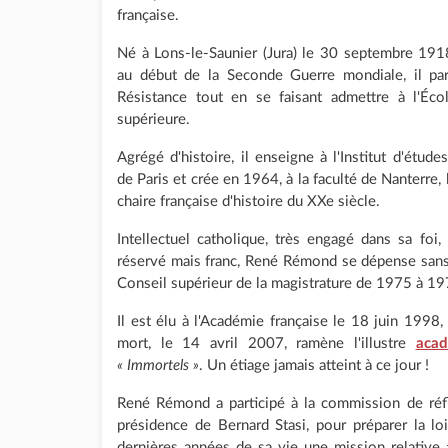
française.
Né à Lons-le-Saunier (Jura) le 30 septembre 191
au début de la Seconde Guerre mondiale, il par
Résistance tout en se faisant admettre à l'Éco
supérieure.
Agrégé d'histoire, il enseigne à l'Institut d'étude
de Paris et crée en 1964, à la faculté de Nanterre,
chaire française d'histoire du XXe siècle.
Intellectuel catholique, très engagé dans sa foi,
réservé mais franc, René Rémond se dépense sans 
Conseil supérieur de la magistrature de 1975 à 197
Il est élu à l'Académie française le 18 juin 1998, 
mort, le 14 avril 2007, ramène l'illustre
aca
« Immortels »
. Un étiage jamais atteint à ce jour !
René Rémond a participé à la commission de réfl
présidence de Bernard Stasi, pour préparer la loi
dernières années de sa vie une mission relative a