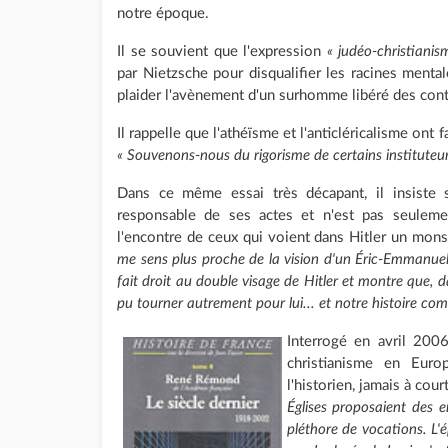
notre époque.
Il se souvient que l'expression
« judéo-christianis
par Nietzsche pour disqualifier les racines ment
plaider l'avènement d'un surhomme libéré des cont
Il rappelle que l'athéïsme et l'anticléricalisme ont
« Souvenons-nous du rigorisme de certains instituteurs
Dans ce même essai très décapant, il insiste su
responsable de ses actes et n'est pas seulemen
l'encontre de ceux qui voient dans Hitler un mons
me sens plus proche de la vision d'un Éric-Emmanue
fait droit au double visage de Hitler et montre que, d
pu tourner autrement pour lui... et notre histoire c
Interrogé en avril 200
christianisme en Euro
l'historien, jamais à cour
Églises proposaient des 
pléthore de vocations. L'