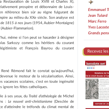
a Restauration de Louis XVIII et Charles X),
relativement prospère et débonnaire de Louis-
Emmanuel T
en référence bien sûr au règne fulgurant de
Jean Tulard
'Empire au milieu du XXe siècle. Son analyse est
Marc Ferro
 de 1815 à nos jours
(1954, Aubier-Montaigne)
Yves Lacoste
(Aubier-Flammarion).
Grands pens
rd'hui, même si l'on peut se hasarder à désigner
as Sarkozy comme les héritiers du courant
 légitimiste et François Bayrou du courant
Recevez les
 René Rémond fait le constat qu'aujourd'hui,
t devenue le moteur de la sécularisation. Ainsi,
es vacances scolaires, c'est en toute ingénuité
s ignore les fêtes catholiques.
ble à ses yeux, du
Traité d'athéologie
de Michel
ens :
Le nouvel anti-christianisme
(Desclée de
ce d'atteindre le tréfonds du climat mental de