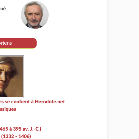
ané
oriens
ens se confient à Herodote.net
ssiques
65 à 395 av. J.-C.)
 (1332 - 1406)