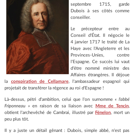
septembre 1715, garde
Dubois à ses côtés comme
conseiller.
Le précepteur entre au
Conseil d'État. Il négocie le
4 janvier 1717 le traité de La
Haye avec l'Angleterre et les
Provinces-Unies, contre
l'Espagne. Ce succès lui vaut
d'être nommé ministre des
Affaires étrangères. Il déjoue
la
conspiration de Cellamare
, l'ambassadeur espagnol qui
projetait de transférer la régence au roi d'Espagne !
Là-dessus, pétri d'ambition, celui que l'on surnomme
« l'abbé
Friponneau »
en raison de sa liaison avec
Mme de Tencin
,
obtient l'archevêché de Cambrai, illustré par
Fénelon
, mort un
peu plus tôt.
Il y a juste un détail gênant : Dubois, simple abbé, n'est pas