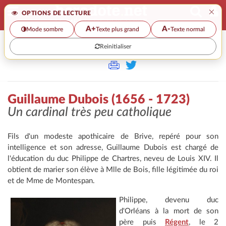
×
OPTIONS DE LECTURE
A+
A-
Mode sombre
Texte plus grand
Texte normal
Reinitialiser
>>
GUILLAUME DUBOIS (1656 - 1723)
Guillaume Dubois (1656 - 1723)
Un cardinal très peu catholique
Fils d'un modeste apothicaire de Brive, repéré pour son
intelligence et son adresse, Guillaume Dubois est chargé de
l'éducation du duc Philippe de Chartres, neveu de Louis XIV. Il
obtient de marier son élève à Mlle de Bois, fille légitimée du roi
et de Mme de Montespan.
Philippe, devenu duc
d'Orléans à la mort de son
père puis
Régent
, le 2