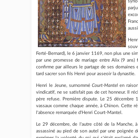
syno
parj
exco
Fran
aussi
Henr
souv
Ferté-Bernard), le 6 janvier 1169, non plus une si
par une promesse de mariage entre Alix (9 ans) fil
confirme par ailleurs le partage de ses domaines en
tard sacrer son fils Henri pour asseoir la dynastie.
Henri le Jeune, surnommé
Court-Mantel
en raison
vindicatif, ne se satisfait pas de cet honneur. Il r
père refuse. Première dispute. Le 25 décembre 11
vassaux comme chaque année, à Chinon. Cette réu
l'absence remarquée d'Henri Court-Mantel.
Le 29 décembre, de l'autre côté de la Manche, 
assassiné au pied de son autel par une poignée de
exprimer la volonté du roi qui s'était exclamé 