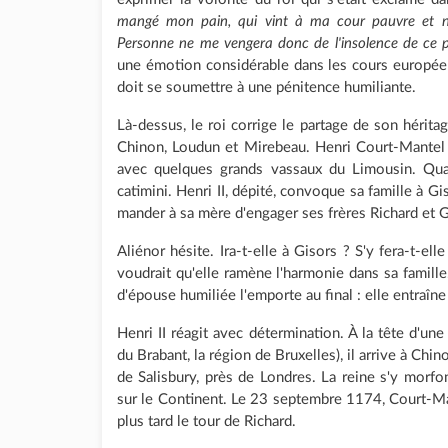
mangé mon pain, qui vint à ma cour pauvre et nu
Personne ne me vengera donc de l'insolence de ce p
une émotion considérable dans les cours européen
doit se soumettre à une pénitence humiliante.
Là-dessus, le roi corrige le partage de son héritag
Chinon, Loudun et Mirebeau. Henri Court-Mantel p
avec quelques grands vassaux du Limousin. Quan
catimini. Henri II, dépité, convoque sa famille à G
mander à sa mère d'engager ses frères Richard et G
Aliénor hésite. Ira-t-elle à Gisors ? S'y fera-t-el
voudrait qu'elle ramène l'harmonie dans sa fami
d'épouse humiliée l'emporte au final : elle entraîne 
Henri II réagit avec détermination. À la tête d'un
du Brabant, la région de Bruxelles), il arrive à Chin
de Salisbury, près de Londres. La reine s'y morfon
sur le Continent. Le 23 septembre 1174, Court-Ma
plus tard le tour de Richard.