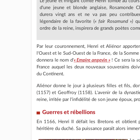
Le jeune et fringant comte Henri tombe au cour
d'une jeune et blonde anglaise, Rosamonde Cli
durera vingt ans et ne va pas peu contribuer
légendaire de la favorite (
« fair Rosamund »)
que
ordre de la reine, inspirera de grands poètes co
Par leur couronnement, Henri et Aliénor apporte
l'Ouest et le Sud-Ouest de la France, de la Somme
donnera le nom d'
« Empire angevin »
! Ce sera la s
France auquel les deux nouveaux souverains doi
du Continent.
Aliénor donne le jour à plusieurs filles et fils, do
(1157) et Geoffroy (1158). L'avenir de la dynastie
reine, irritée par l'infidélité de son jeune époux, 
Guerres et rébellions
En 1166, Henri II défait les Bretons et obtient
héritière du duché. Sa puissance paraît alors immen