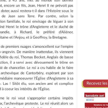
eine, à 45 ans, met au monde son dernier
t, encore un fils, Jean. Henri II ne prévoit pas
 doter, aussi restera-t-il dans l'Histoire sous le
m de
Jean sans Terre
. Par contre, selon la
tion familiale, le roi envisage de léguer à son
aîné Henri le trône d'Angleterre et le duché de
andie, à Richard, le préféré d'Aliénor,
itaine et l'Anjou, et à Geoffroy, la Bretagne.
 de premiers nuages s'amoncellent sur l'empire
o-angevin. De manière inattendue, ils viennent
fidèle du roi, Thomas Becket. Anglais de basse
action, il a servi avec dévouement le trône en
té de chancelier. Le roi a cru habile de le faire
e archevêque de Cantorbéry, espérant par son
médiaire manoeuvrer l'Église d'Angleterre à sa
Recevez les
e. Las ! Sitôt élu, son ancien ami et complice
 à coeur les intérêts de l'Église.
e le roi veut s'approprier certains impôts
x, l'archevêque proteste. Le roi réunit alors un