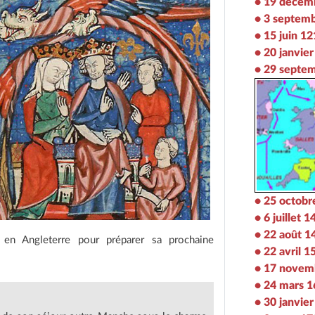
• 19 décem
• 3 septem
• 15 juin 1
• 20 janvie
• 29 septe
• 25 octobr
• 6 juillet 
• 22 août 1
 en Angleterre pour préparer sa prochaine
• 22 avril 1
• 17 novem
• 24 mars 
• 30 janvie