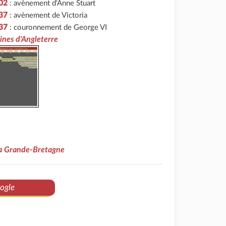
02
: avènement d'Anne Stuart
837
: avènement de Victoria
37
: couronnement de George VI
eines d'Angleterre
la Grande-Bretagne
ogle