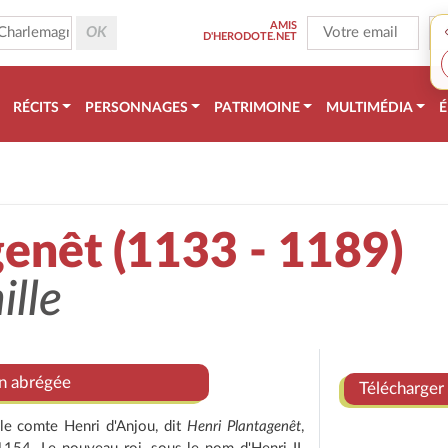
AMIS
D'HERODOTE.NET
RÉCITS
PERSONNAGES
PATRIMOINE
MULTIMÉDIA
É
genêt (1133 - 1189)
ille
on abrégée
Télécharger 
 le comte Henri d'Anjou, dit
Henri
Plantagenêt
,