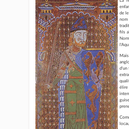
La r
enfan
de le
no
tradi
fils 
Norm
l'Aqu
Mais
angl
d'un 
extr
quali
élir
inter
guis
prend
Comm
locau