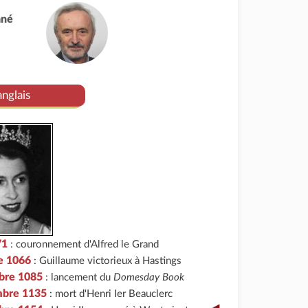
ané
nglais
71
: couronnement d'Alfred le Grand
e 1066
: Guillaume victorieux à Hastings
bre 1085
: lancement du
Domesday Book
mbre 1135
: mort d'Henri Ier Beauclerc