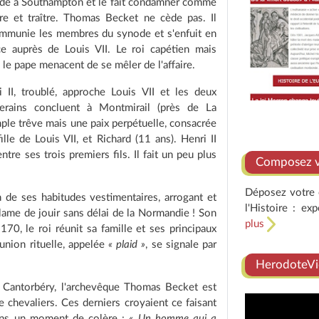
de à Southampton et le fait condamner comme
ure et traître. Thomas Becket ne cède pas. Il
mmunie les membres du synode et s'enfuit en
ce auprès de Louis VII. Le roi capétien mais
 le pape menacent de se mêler de l'affaire.
i II, troublé, approche Louis VII et les deux
erains concluent à Montmirail (près de La
mple trêve mais une paix perpétuelle, consacrée
le de Louis VII, et Richard (11 ans). Henri II
tre ses trois premiers fils. Il fait un peu plus
Composez vo
Déposez votre e
 de ses habitudes vestimentaires, arrogant et
l'Histoire : ex
éclame de jouir sans délai de la Normandie ! Son
plus
70, le roi réunit sa famille et ses principaux
nion rituelle, appelée
« plaid »
, se signale par
HerodoteVi
à Cantorbéry, l'archevêque Thomas Becket est
 chevaliers. Ces derniers croyaient ce faisant
dans un moment de colère :
« Un homme qui a