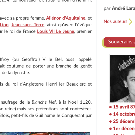
54. Le nouveau roi, sous le nom d'Henri II,
par
André Lar
s avec sa propre femme,
Aliénor d'Aquitaine
, et
Nos auteurs
Lion
,
Jean sans Terre
, ainsi qu'avec l'évêque
sûr le roi de France
Louis VII Le Jeune
, premier
Souverains a
froy (ou Geoffroi) V le Bel, aussi appelé
it coutume de porter une branche de genêt
 de la dynastie.
ils du roi d'Angleterre Henri Ier Beauclerc et
e naufrage de la
Blanche Nef
, à la Noël 1120,
• 15 avril 8
on reine) mais ses prétentions sont contestées
• 14 octobr
ois, petit-fils de Guillaume le Conquérant par
• 25 décem
• 1er déce