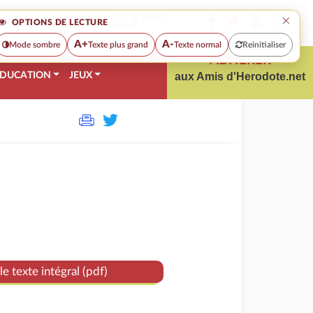
×
MOT DE PASSE
OPTIONS DE LECTURE
OUBLIÉ
A+
A-
Mode sombre
Texte plus grand
Texte normal
Reinitialiser
ADHÉRER
DUCATION
JEUX
aux Amis d'Herodote.net
le texte intégral (pdf)