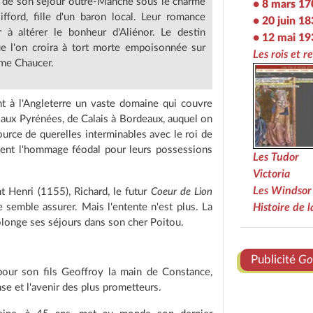
s de son séjour outre-Manche sous le charme
• 8 mars 17
fford, fille d'un baron local. Leur romance
• 20 juin 1
 à altérer le bonheur d'Aliénor. Le destin
• 12 mai 19
 l'on croira à tort morte empoisonnée sur
Les rois et r
mme Chaucer.
nt à l'Angleterre un vaste domaine qui couvre
 aux Pyrénées, de Calais à Bordeaux, auquel on
ource de querelles interminables avec le roi de
vent l'hommage féodal pour leurs possessions
Les Tudor
Victoria
Les Windsor
nt Henri (1155), Richard, le futur
Coeur de Lion
 semble assurer. Mais l'entente n'est plus. La
Histoire de 
prolonge ses séjours dans son cher Poitou.
Publicité
Go
 pour son fils Geoffroy la main de Constance,
se et l'avenir des plus prometteurs.