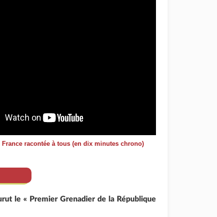
e France racontée à tous (en dix minutes chrono)
t le « Premier Grenadier de la République