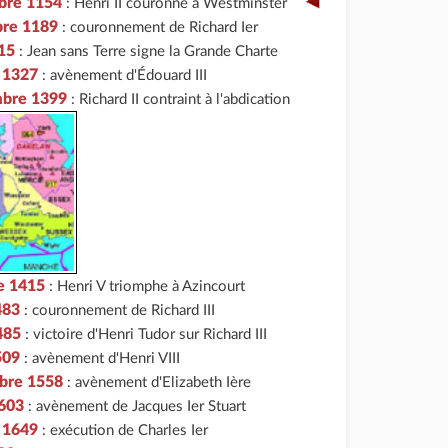
bre 1154
:
Henri II couronné à Westminster
bre 1189
: couronnement de Richard Ier
215
: Jean sans Terre signe la Grande Charte
r 1327
: avènement d'Édouard III
mbre 1399
: Richard II contraint à l'abdication
e 1415
: Henri V triomphe à Azincourt
1483
: couronnement de Richard III
485
: victoire d'Henri Tudor sur Richard III
509
: avènement d'Henri VIII
bre 1558
: avènement d'Elizabeth Ière
1603
: avènement de Jacques Ier Stuart
r 1649
: exécution de Charles Ier