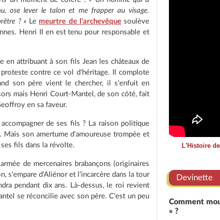
, ose lever le talon et me frapper au visage.
rêtre ? »
Le
meurtre de l'archevêque
soulève
nes. Henri II en est tenu pour responsable et
e en attribuant à son fils Jean les châteaux de
roteste contre ce vol d'héritage. Il complote
d son père vient le chercher, il s'enfuit en
isors mais Henri Court-Mantel, de son côté, fait
eoffroy en sa faveur.
le accompagner de ses fils ? La raison politique
lle. Mais son amertume d'amoureuse trompée et
ses fils dans la révolte.
L'Histoire d
e armée de mercenaires brabançons (originaires
on, s'empare d'Aliénor et l'incarcère dans la tour
Devinette
dra pendant dix ans. Là-dessus, le roi revient
ntel se réconcilie avec son père. C'est un peu
Comment mouru
» ?