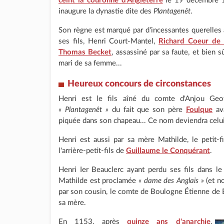
ceint la couronne d'Angleterre
le 19 décembre 11
inaugure la dynastie dite des
Plantagenêt
.
Son règne est marqué par d'incessantes querelle
ses fils, Henri Court-Mantel,
Richard Coeur de 
Thomas Becket
, assassiné par sa faute, et bien 
mari de sa femme...
Heureux concours de circonstances
Henri est le fils aîné du comte d'Anjou Geof
« Plantagenêt »
du fait que son père
Foulque
ava
piquée dans son chapeau... Ce nom deviendra celui
Henri est aussi par sa mère Mathilde, le petit-f
l'arrière-petit-fils de
Guillaume le Conquérant
.
Henri Ier Beauclerc ayant perdu ses fils dans l
Mathilde est proclamée
« dame des Anglais »
(et n
par son cousin, le comte de Boulogne Étienne de Bl
sa mère.
En 1153, après
quinze ans d'anarchie
,