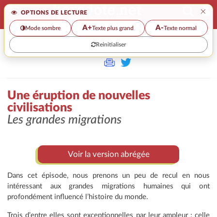
×
OPTIONS DE LECTURE
A+
A-
Mode sombre
Texte plus grand
Texte normal
Reinitialiser
>>
UNE ÉRUPTION DE NOUVELLES CIVILISATIONS
Une éruption de nouvelles
civilisations
Les grandes migrations
Voir la version abrégée
Dans cet épisode, nous prenons un peu de recul en nous
intéressant aux grandes migrations humaines qui ont
profondément influencé l’histoire du monde.
Trois d’entre elles sont exceptionnelles par leur ampleur : celle