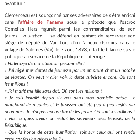
avant lui ?
Clemenceau est soupçonné par ses adversaires de s'être enrichi
dans l’
affaire de Panama
sous le prétexte que l'escroc
Cornelius Herz figurait parmi les commanditaires de son
journal
La Justice
. Il se défend en tentant de recouvrer son
siège de député du Var. Lors d'un fameux discours dans le
village de Salernes (Var), le 7 août 1893, il fait le bilan de sa vie
politique au service de la République et interroge :
« Parlerai-je de ma situation personnelle ?
« J'ai réglé mes dettes de jeunesse par un emprunt chez un notaire
de Nantes. On peut y aller voir, la dette subsiste encore. Où sont
les millions ?
« J'ai marié ma fille sans dot. Où sont les millions ?
« Je suis installé depuis six ans dans mon domicile actuel. Le
marchand de meubles et le tapissier ont été peu à peu réglés par
acomptes. Je n'ai pas encore fini de les payer. Où sont les millions ?
« Voici à quels aveux on réduit les serviteurs désintéressés de la
République.
« Que la honte de cette humiliation soit sur ceux qui ont rendu
cette confession nécessaire ? »