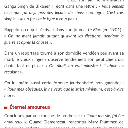
chez son ami le maharadjah
Gangâ Singh de Bikaner. Il écrit dans une lettre :
« Vous pensez
bien que j'ai déjà pris des leçons de chasse au tigre. C'est très
simple. J'ai un fusil et le tigre n'en a pas »
.
Rappelons ce qu'il écrivait dans son journal
Le Bloc
(en 1901) :
« On ne ment jamais autant qu'avant les élections, pendant la
guerre et après la chasse »
.
Dans un reportage tourné à son domicile vendéen peu avant sa
mort, le vieux
« Tigre »
observe tendrement son petit chien, qui
aboie tant et plus :
« On dirait un vrai ministre ! Il aboie en
reculant »
.
On lui prête aussi cette formule (authenticité non garantie) :
« Pour mes obsèques, je ne veux que le strict minimum, c’est-à-dire
moi »
.
Éternel amoureux
Concluons par une touche de tendresse :
« Toute ma vie, j'ai été
amoureux »
. Quand Clemenceau rencontra Mary Plummer, de