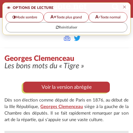
×
OPTIONS DE LECTURE
A+
A-
Mode sombre
Texte plus grand
Texte normal
Reinitialiser
>>
GEORGES CLEMENCEAU
Georges Clemenceau
Les bons mots du « Tigre »
Voir la version abrégée
Dès son élection comme député de Paris en 1876, au début de
la IIIe République,
Georges Clemenceau
siège à la gauche de la
Chambre des députés. Il se fait rapidement remarquer par son
art de la répartie, qui s'appuie sur une vaste culture.