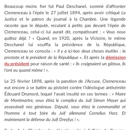
Beaucoup moins fier fut Paul Deschanel, sommé d'affronter
Clemenceau à l'épée le 27 juillet 1894, après avoir critiqué
La
Justice
et le patron du journal à la Chambre. Une légende
raconte que le député, reculant à petits pas devant l'épée de
Clemenceau, celui-ci lui aurait dit, compatissant :
« Vous nous
quittez déjà ? »
Quand, en 1920, après la Victoire, le même
Deschanel lui souffla la présidence de la République,
Clemenceau se consola :
« Il y a ici-bas deux choses inutiles : la
prostate et le président de la République »
. Et après la
démission
du président
pour raison de santé :
« Ils craignaient un gâteux, ils
l'ont eu quand même ! »
.
Le 25 février 1898, après la parution de
J'Accuse
, Clemenceau
eut encore à se battre au pistolet contre l'idéologue antisémite
Édouard Drumont, lequel l'avait insulté en ces termes :
« Maire
de Montmartre, vous étiez le complice du Juif Simon Mayer qui
assassinait nos généraux. Député, vous étiez le commandité et
l'homme à tout faire du Juif allemand Cornelius Herz. Et
maintenant la défense du Juif Dreyfus ! »
.