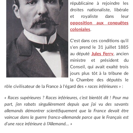
républicaine à rejoindre les
droites nationaliste, libérale
et royaliste dans leur
opposition aux conquêtes
coloniales
.
C'est dans ces conditions qu'il
s'en prend le 31 juillet 1885
au député
Jules Ferry
, ancien
ministre et président du
Conseil, qui avait exalté trois
jours plus tôt à la tribune de
la Chambre des députés le
rôle civilisateur de la France à l'égard des
« races inférieures »
:
« Races supérieures ? Races inférieures, c’est bientôt dit ! Pour ma
part, j’en rabats singulièrement depuis que j’ai vu des savants
allemands démontrer scientifiquement que la France devait être
vaincue dans la guerre franco-allemande parce que le Français est
d’une race inférieure à l’Allemand... »