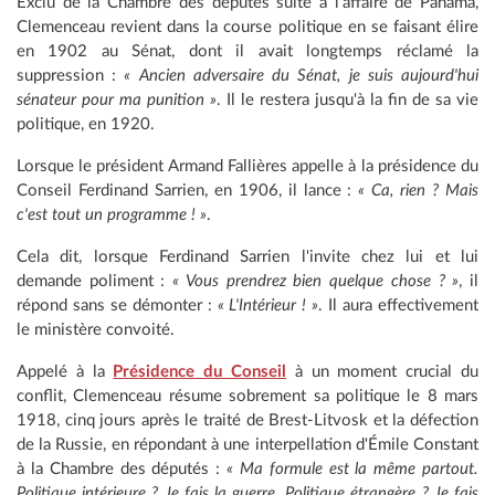
Exclu de la Chambre des députés suite à l'affaire de Panama,
Clemenceau revient dans la course politique en se faisant élire
en 1902 au Sénat, dont il avait longtemps réclamé la
suppression :
« Ancien adversaire du Sénat, je suis aujourd'hui
sénateur pour ma punition »
. Il le restera jusqu'à la fin de sa vie
politique, en 1920.
Lorsque le président Armand Fallières appelle à la présidence du
Conseil Ferdinand Sarrien, en 1906, il lance :
« Ca, rien ? Mais
c'est tout un programme ! »
.
Cela dit, lorsque Ferdinand Sarrien l'invite chez lui et lui
demande poliment :
« Vous prendrez bien quelque chose ? »
, il
répond sans se démonter :
« L'Intérieur ! »
. Il aura effectivement
le ministère convoité.
Appelé à la
Présidence du Conseil
à un moment crucial du
conflit, Clemenceau résume sobrement sa politique le 8 mars
1918, cinq jours après le traité de Brest-Litvosk et la défection
de la Russie, en répondant à une interpellation d'Émile Constant
à la Chambre des députés :
« Ma formule est la même partout.
Politique intérieure ? Je fais la guerre. Politique étrangère ? Je fais