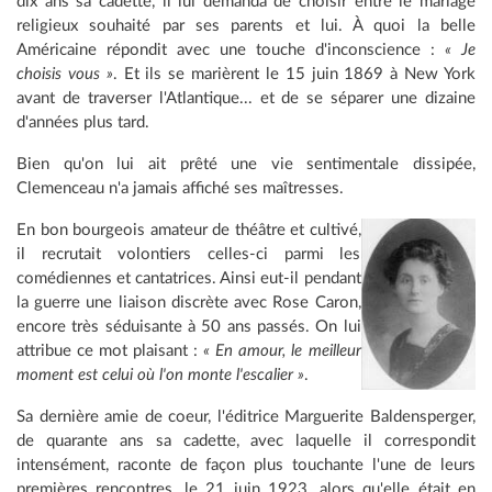
dix ans sa cadette, il lui demanda de choisir entre le mariage
religieux souhaité par ses parents et lui. À quoi la belle
Américaine répondit avec une touche d'inconscience :
« Je
choisis vous »
. Et ils se marièrent le 15 juin 1869 à New York
avant de traverser l'Atlantique... et de se séparer une dizaine
d'années plus tard.
Bien qu'on lui ait prêté une vie sentimentale dissipée,
Clemenceau n'a jamais affiché ses maîtresses.
En
bon bourgeois amateur de théâtre et cultivé,
il recrutait volontiers celles-ci parmi les
comédiennes et cantatrices. Ainsi eut-il pendant
la guerre une liaison discrète avec Rose Caron,
encore très séduisante à 50 ans passés. On lui
attribue ce mot plaisant :
« En amour, le meilleur
moment est celui où l'on monte l'escalier »
.
Sa dernière amie de coeur, l'éditrice Marguerite Baldensperger,
de quarante ans sa cadette, avec laquelle il correspondit
intensément, raconte de façon plus touchante l'une de leurs
premières rencontres, le 21 juin 1923, alors qu'elle était en