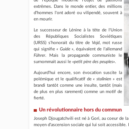
de l'époque moderne l'objet de passions
extrêmes. Dans le monde entier, des millions
d'hommes l'ont adoré ou vilipendé, souvent à
en mourir.
Le successeur de Lénine à la tête de l'Union
des Républiques Socialistes Soviétiques
(URSS) s'honorait du titre de
Vojd
, mot russe
qui signifie
« Guide »
, équivalent de l'allemand
Führer
. Mais la propagande communiste le
surnommait aussi le
«petit père des peuples»
.
Aujourd'hui encore, son évocation suscite la
polémique et le qualificatif de
« stalinien »
est
brandi tantôt comme une insulte, tantôt (mais
de plus en plus rarement) comme un motif de
fierté.
Un révolutionnaire hors du commun
Joseph Djougatchvili est né à Gori, au coeur de la 
moyen d'ascension sociale qui lui soit accessible. I