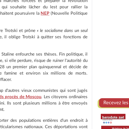
 à marches forcées et préparer la révolution
qui souhaite lâcher du lest pour rallier la
uhaitent poursuivre la
NEP
(Nouvelle Politique
ire Trotski et prône
« le socialisme dans un seul
, il oblige Trotski à quitter ses fonctions de
Staline enfourche ses thèses. Fin politique, il
 si elle perdure, risque de ruiner l'autorité du
1928 un premier plan quinquennal et décide de
de famine et environ six millions de morts.
ffacer.
oup d'autres vieux communistes qui sont jugés
ds procès de Moscou
. Les citoyens ordinaires
Recevez les
i. Ils sont plusieurs millions à être envoyés
nt.
porter des populations entières d'un endroit à
articularismes nationaux. Ces déportations vont