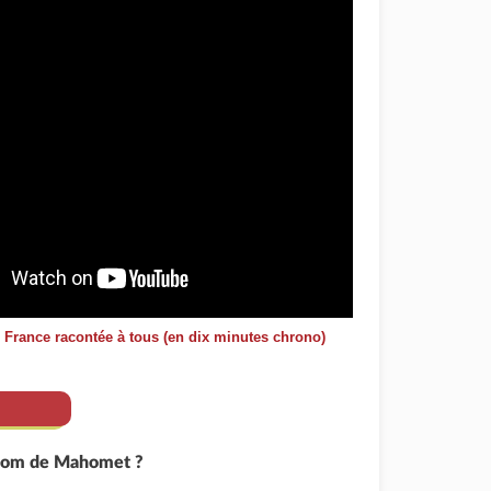
e France racontée à tous (en dix minutes chrono)
 nom de Mahomet ?