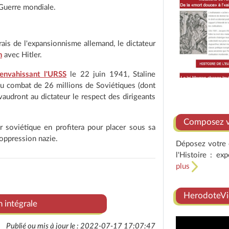
Guerre mondiale.
rais de l'expansionnisme allemand, le dictateur
n
avec Hitler.
envahissant l'URSS
le 22 juin 1941, Staline
 au combat de 26 millions de Soviétiques (dont
audront au dictateur le respect des dirigeants
Composez vo
ur soviétique en profitera pour placer sous sa
'oppression nazie.
Déposez votre e
l'Histoire : ex
plus
HerodoteVi
n intégrale
Publié ou mis à jour le : 2022-07-17 17:07:47