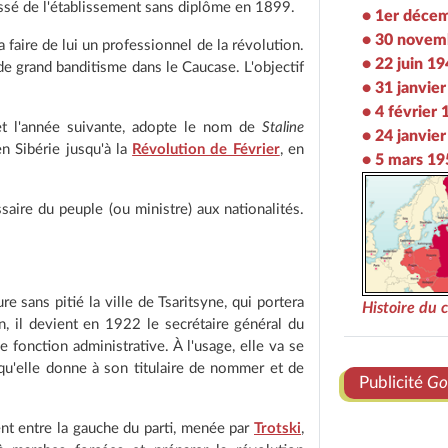
hassé de l'établissement sans diplôme en 1899.
• 1er déce
• 30 novem
 faire de lui un professionnel de la révolution.
• 22 juin 1
de grand banditisme dans le Caucase. L'objectif
• 31 janvie
• 4 février
et l'année suivante, adopte le nom de
Staline
• 24 janvie
en Sibérie jusqu'à la
Révolution de Février
, en
• 5 mars 19
saire du peuple (ou ministre) aux nationalités.
e sans pitié la ville de Tsaritsyne, qui portera
Histoire du
, il devient en 1922 le secrétaire général du
e fonction administrative. À l'usage, elle va se
 qu'elle donne à son titulaire de nommer et de
Publicité
Go
ent entre la gauche du parti, menée par
Trotski
,