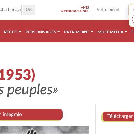
AMIS
D'HERODOTE.NET
RÉCITS
PERSONNAGES
PATRIMOINE
MULTIMÉDIA
É
 1953)
s peuples»
n intégrale
Télécharger 