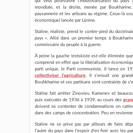
qui veut poursuivre l'industrialisation du pays
mondiale, et la droite, menée par Boukharine, 
paysannerie et les artisans au régime. Ceux-là so
économique) lancée par Lénine.
Staline, réaliste, prend le contre-pied du doctrina
pays »
. Allié dans un premier temps à Boukharine
commissaire du peuple à la guerre.
À peine la gauche trotskiste est-elle éliminée que 
comprend en effet que la libéralisation économique,
parti unique, le Parti communiste. Il lance en 
collectiviser l'agriculture
. Il s'ensuit une gran
Bouhkharine et ses partisans sont contraints de s'e
Staline fait arrêter Zinoviev, Kamenev et beauc
puis exécutés de 1936 à 1939, au cours des
gran
doivent se contenter de condamnations en catimin
dans des camps de concentration. Peu en revienne
Staline ne se prive pas par ailleurs de faire dé
l'autre du pays dans l'espoir d'en finir avec les p