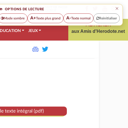
×
MOT DE PASSE
OPTIONS DE LECTURE
OUBLIÉ
A+
A-
Mode sombre
Texte plus grand
Texte normal
Reinitialiser
ADHÉRER
DUCATION
JEUX
aux Amis d'Herodote.net
le texte intégral (pdf)