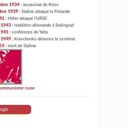
mbre 1934
: assassinat de Kirov
bre 1939
: Staline attaque la Finlande
941
: Hitler attaque l'URSS
r 1943
: reddition allemande à Stalingrad
 1945
: conférence de Yalta
r 1949
: Kravchenko dénonce le système
53
: mort de Staline
 communisme russe
ogle