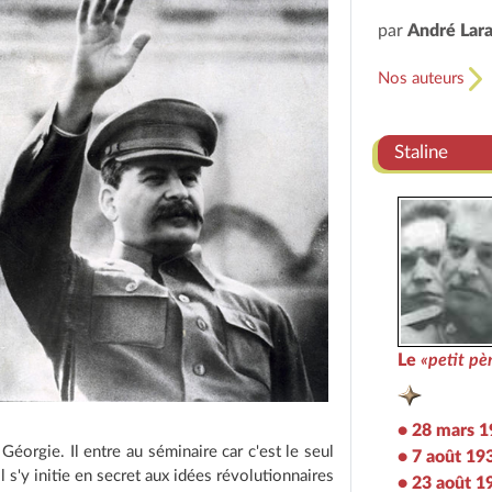
par
André Lar
Nos auteurs
Staline
Le
«petit pè
• 28 mars 
Géorgie. Il entre au séminaire car c'est le seul
• 7 août 19
l s'y initie en secret aux idées révolutionnaires
• 23 août 1