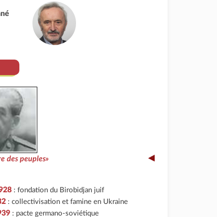
ané
re des peuples»
1928
: fondation du Birobidjan juif
32
: collectivisation et famine en Ukraine
939
: pacte germano-soviétique