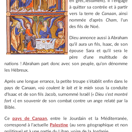
en grec,
Testament
). Il l'engage
à quitter sa contrée et à partir
vers la terre de
Canaan
, ainsi
nommée d'après
Cham
, l'un
des fils de Noé.
Dieu annonce aussi à Abraham
qu'il aura un fils, Isaac, de son
épouse Sara et qu'il sera le
père d'une multitude de
nations ! Abraham part donc avec son peuple, qu'on dénomme
les Hébreux.
Après une longue errance, la petite troupe s'établit enfin dans le
pays de Canaan,
«où coulent le lait et le miel»
sous la conduite
d'Isaac et de son fils Jacob, surnommé Israël (
« Dieu s'est montré
fort »
) en souvenir de son combat contre un ange relaté par la
Bible.
Ce
pays de Canaan
, entre le Jourdain et la Méditerranée,
correspond à l'actuelle
Palestine
(au sens géographique et non
politique) et à une partie du Liban, voire de la Jordanie.