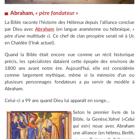
Abraham,
« père fondateur »
La Bible raconte l'histoire des Hébreux depuis l'alliance conclue
par Dieu avec
Abraham
(en langue araméenne ou hébraïque,
«
père d'une multitude »
). Ce chef de clan prospère serait né à Ur,
en Chaldée (l'Irak actuel).
Quand la Bible était encore vue comme un récit historique
précis, les spécialistes dataient cette épopée des environs de
1800 ans avant notre ère. Aujourd'hui, elle est considérée
comme largement mythique, même si la mémoire d'un ou
plusieurs personnages fondateurs a pu servir de modèle à
Abraham.
Celui-ci a 99 ans quand Dieu lui apparaît en songe...
Selon le premier livre de la
Bible, la Genèse,
Yahvé
(
«Celui
qui est»
) noue avec Abraham
une alliance (en hébreu,
Berîth
,