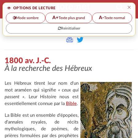
×
OPTIONS DE LECTURE
A+
A-
Mode sombre
Texte plus grand
Texte normal
Reinitialiser
>>
1800 AV. J.-C.
1800 av. J.-C.
À la recherche des Hébreux
Les Hébreux tirent leur nom d'un
mot araméen qui signifie
« ceux qui
passent »
. Leur
Histoire nous est
essentiellement connue par la
Bible
.
La Bible est un ensemble d'épopées,
d'annales royales, de récits
mythologiques, de poèmes, de
prières formulées par des prophètes