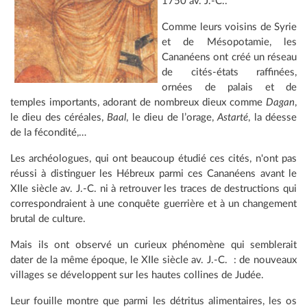
1750 av. J.-C..
Comme leurs voisins de Syrie
et de Mésopotamie, les
Cananéens ont créé un réseau
de cités-états raffinées,
ornées de palais et de
temples importants, adorant de nombreux dieux comme
Dagan
,
le dieu des céréales,
Baal
, le dieu de l’orage,
Astarté
, la déesse
de la fécondité,…
Les archéologues, qui ont beaucoup étudié ces cités, n'ont pas
réussi à distinguer les Hébreux parmi ces Cananéens avant le
XIIe siècle av. J.-C. ni à retrouver les traces de destructions qui
correspondraient à une conquête guerrière et à un changement
brutal de culture.
Mais ils ont observé un curieux phénomène qui semblerait
dater de la même époque, le XIIe siècle av. J.-C. : de nouveaux
villages se développent sur les hautes collines de Judée.
Leur fouille montre que parmi les détritus alimentaires, les os