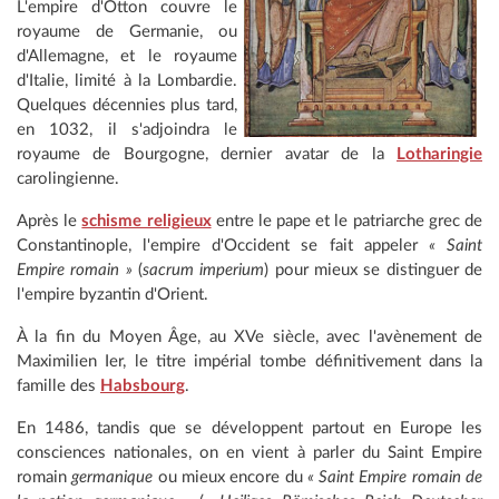
L'empire d'Otton couvre le
royaume de Germanie, ou
d'Allemagne, et le royaume
d'Italie, limité à la Lombardie.
Quelques décennies plus tard,
en 1032, il s'adjoindra le
royaume de Bourgogne, dernier avatar de la
Lotharingie
carolingienne.
Après le
schisme religieux
entre le pape et le patriarche grec de
Constantinople, l'empire d'Occident se fait appeler
« Saint
Empire romain »
(
sacrum imperium
) pour mieux se distinguer de
l'empire byzantin d'Orient.
À la fin du Moyen Âge, au XVe siècle, avec l'avènement de
Maximilien Ier, le titre impérial tombe définitivement dans la
famille des
Habsbourg
.
En 1486, tandis que se développent partout en Europe les
consciences nationales, on en vient à parler du Saint Empire
romain
germanique
ou mieux encore du
« Saint Empire romain de