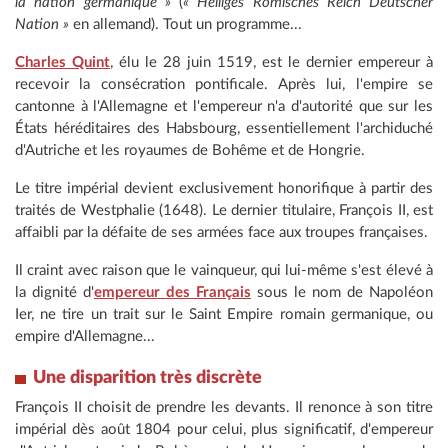
la nation germanique »
(
« Heiliges Römisches Reich Deutscher
Nation »
en allemand). Tout un programme...
Charles Quint
, élu le 28 juin 1519, est le dernier empereur à
recevoir la consécration pontificale. Après lui, l'empire se
cantonne à l'Allemagne et l'empereur n'a d'autorité que sur les
États héréditaires des Habsbourg, essentiellement l'archiduché
d'Autriche et les royaumes de Bohême et de Hongrie.
Le titre impérial devient exclusivement honorifique à partir des
traités de Westphalie (1648). Le dernier titulaire, François II, est
affaibli par la défaite de ses armées face aux troupes françaises.
Il craint avec raison que le vainqueur, qui lui-même s'est élevé à
la dignité d'
empereur des Français
sous le nom de Napoléon
Ier, ne tire un trait sur le Saint Empire romain germanique, ou
empire d'Allemagne...
Une disparition très discrète
François II choisit de prendre les devants. Il renonce à son titre
impérial dès août 1804 pour celui, plus significatif, d'empereur