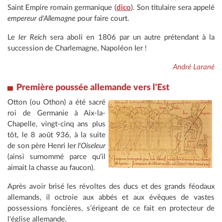
Saint Empire romain germanique (
dico
). Son titulaire sera appelé
empereur d'Allemagne
pour faire court.
Le
Ier Reich
sera aboli en 1806 par un autre prétendant à la
succession de Charlemagne, Napoléon Ier !
André Larané
Première poussée allemande vers l'Est
Otton (ou Othon) a été sacré
roi de Germanie à Aix-la-
Chapelle, vingt-cinq ans plus
tôt, le 8 août 936, à la suite
de son père Henri Ier
l'Oiseleur
(ainsi surnommé parce qu'il
aimait la chasse au faucon).
Après avoir brisé les révoltes des ducs et des grands féodaux
allemands, il octroie aux abbés et aux évêques de vastes
possessions foncières, s'érigeant de ce fait en protecteur de
l'église allemande.