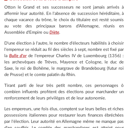
Otton le Grand et ses successeurs ne sont jamais arrivés à
affermir leur autorité. En l'absence de succession héréditaire, à
chaque vacance du trône, le choix du titulaire est resté soumis
au vote des principaux barons d'Allemagne, réunis en
Assemblée d'Empire ou
Diète
.
D'une élection à l'autre, le nombre d'électeurs habilités à choisir
l'empereur se réduit au fil des siècles à sept, nombre est fixé par
la
Bulle d'or
de l'empereur Charles IV de Luxembourg (1356) :
les archevêques de Trèves, Mayence et Cologne, le duc de
Saxe, le roi de Bohême, le margrave de Brandebourg (futur roi
de Prusse) et le comte palatin du Rhin.
Tirant parti de leur très petit nombre, ces personnages ô
combien influents profitent des élections pour marchander un
renforcement de leurs privilèges et de leur autonomie.
Les empereurs, une fois élus, comptent sur leurs belles et riches
possessions italiennes pour restaurer leurs finances ébréchées
par l'élection. Leur autorité en Allemagne même ne manque pas
d'en souffrir. Le comble des marchandages est atteint pour