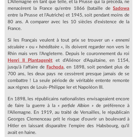
L'Allemagne en tant que telle, et la Prusse qui la précéda, ne
menacèrent la France qu'entre 1866 (bataille de
Sadowa
entre la Prusse et l'Autriche) et 1945, soit pendant moins de
80 ans. A comparer avec les 10 siècles d'existence de la
France.
Si les Français veulent à tout prix se trouver un
« ennemi
séculaire »
ou
« héréditaire »
, ils doivent regarder non vers le
Rhin mais vers l'Angleterre. Depuis le couronnement du roi
Henri II Plantagenêt
et d'Aliénor d'Aquitaine, en 1154,
jusqu'à l'affaire de
Fachoda
, en 1898, soit pendant plus de
700 ans, les deux pays ne cessèrent presque jamais de se
combattre ! La seule période de véritable entente remonte
aux règnes de Louis-Philippe Ier et Napoléon III.
En 1898, les républicains nationalistes envisageaient encore
de faire la guerre à la
« perfide Albion »
de préférence à
l'Allemagne. En 1919, au traité de Versailles, le républicain
Georges Clemenceau prit le risque d'ouvrir un boulevard à
Hitler en laissant disparaître l'empire des Habsbourg, qu'il
avait en haine.