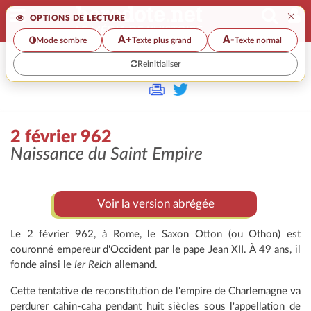
×
OPTIONS DE LECTURE
A+
A-
Mode sombre
Texte plus grand
Texte normal
Reinitialiser
>>
2 FÉVRIER 962
2 février 962
Naissance du Saint Empire
Voir la version abrégée
Le 2 février 962, à Rome, le Saxon Otton (ou Othon) est
couronné empereur d'Occident par le pape Jean XII. À 49 ans, il
fonde ainsi le
Ier Reich
allemand.
Cette tentative de reconstitution de l'empire de Charlemagne va
perdurer cahin-caha pendant huit siècles sous l'appellation de