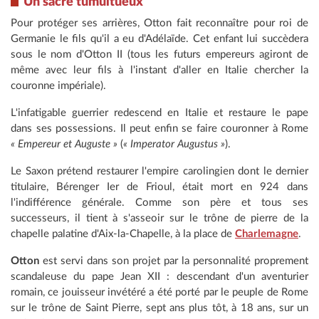
Un sacre tumultueux
Pour protéger ses arrières, Otton fait reconnaître pour roi de
Germanie le fils qu'il a eu d'Adélaïde. Cet enfant lui succèdera
sous le nom d'Otton II (tous les futurs empereurs agiront de
même avec leur fils à l'instant d'aller en Italie chercher la
couronne impériale).
L'infatigable guerrier redescend en Italie et restaure le pape
dans ses possessions. Il peut enfin se faire couronner à Rome
« Empereur et Auguste »
(
« Imperator Augustus »
).
Le Saxon prétend restaurer l'empire carolingien dont le dernier
titulaire, Bérenger Ier de Frioul, était mort en 924 dans
l'indifférence générale. Comme son père et tous ses
successeurs, il tient à s'asseoir sur le trône de pierre de la
chapelle palatine d'Aix-la-Chapelle, à la place de
Charlemagne
.
Otton
est servi dans son projet par la personnalité proprement
scandaleuse du pape Jean XII : descendant d'un aventurier
romain, ce jouisseur invétéré a été porté par le peuple de Rome
sur le trône de Saint Pierre, sept ans plus tôt, à 18 ans, sur un