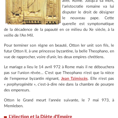
avec Rome. Jusqu'à sa mort,
l'aristocratie romaine va lui
disputer le droit de désigner
le nouveau pape. Cette
querelle est symptomatique
de la décadence de la papauté en ce milieu du Xe siècle, à la
veille de l'An Mil.
Pour terminer son règne en beauté, Otton Ier unit son fils, le
futur Otton II, à une princesse byzantine, la belle Theophano, en
vue de rapprocher, voire d'unir, les deux empires chrétiens.
Le mariage a lieu le 14 avril 972 à Rome mais il ne débouchera
pas sur l'union rêvée... C'est que Theophano n'est que la nièce
de l'empereur byzantin régnant,
Jean Tzimiscès
. Elle n'est pas
« porphyrogénète »
, c'est-à-dire née dans la chambre de pourpre
des empereurs.
Otton le Grand meurt l'année suivante, le 7 mai 973, à
Memleben.
L'élection et la
Diète d'Empire