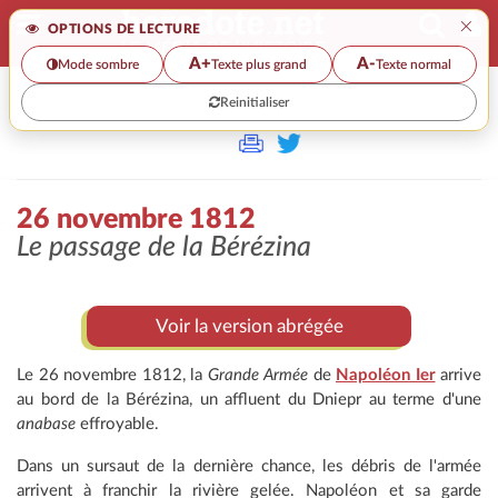
×
OPTIONS DE LECTURE
A+
A-
Mode sombre
Texte plus grand
Texte normal
Reinitialiser
>>
26 NOVEMBRE 1812
26 novembre 1812
Le passage de la Bérézina
Voir la version abrégée
Le 26 novembre 1812, la
Grande Armée
de
Napoléon Ier
arrive
au bord de la Bérézina, un affluent du Dniepr au terme d'une
anabase
effroyable.
Dans un sursaut de la dernière chance, les débris de l'armée
arrivent à franchir la rivière gelée. Napoléon et sa garde