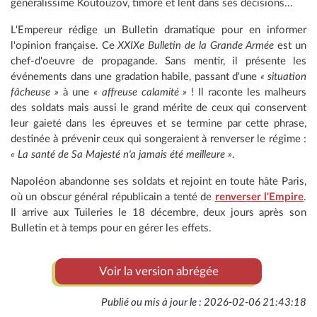
généralissime Koutouzov, timoré et lent dans ses décisions...
L'Empereur rédige un Bulletin dramatique pour en informer
l'opinion française. Ce
XXIXe Bulletin de la Grande Armée
est un
chef-d'oeuvre de propagande. Sans mentir, il présente les
événements dans une gradation habile, passant d'une
« situation
fâcheuse »
à une
« affreuse calamité »
! Il raconte les malheurs
des soldats mais aussi le grand mérite de ceux qui conservent
leur gaieté dans les épreuves et se termine par cette phrase,
destinée à prévenir ceux qui songeraient à renverser le régime :
« La santé de Sa Majesté n'a jamais été meilleure »
.
Napoléon abandonne ses soldats et rejoint en toute hâte Paris,
où un obscur général républicain a tenté de
renverser l'Empire
.
Il arrive aux Tuileries le 18 décembre, deux jours après son
Bulletin et à temps pour en gérer les effets.
Voir la version abrégée
Publié ou mis à jour le : 2026-02-06 21:43:18