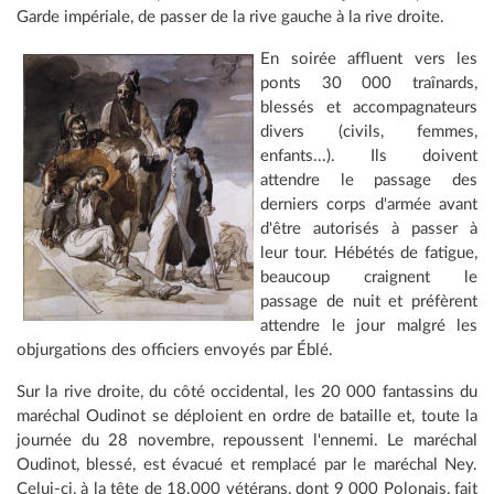
Garde impériale, de passer de la rive gauche à la rive droite.
En soirée affluent vers les
ponts 30 000 traînards,
blessés et accompagnateurs
divers (civils, femmes,
enfants...). Ils doivent
attendre le passage des
derniers corps d'armée avant
d'être autorisés à passer à
leur tour. Hébétés de fatigue,
beaucoup craignent le
passage de nuit et préfèrent
attendre le jour malgré les
objurgations des officiers envoyés par Éblé.
Sur la rive droite, du côté occidental, les 20 000 fantassins du
maréchal Oudinot se déploient en ordre de bataille et, toute la
journée du 28 novembre, repoussent l'ennemi. Le maréchal
Oudinot, blessé, est évacué et remplacé par le maréchal Ney.
Celui-ci, à la tête de 18.000 vétérans, dont 9 000 Polonais, fait