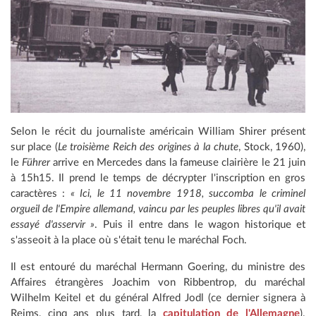
Selon le récit du journaliste américain William Shirer présent
sur place (
Le troisième Reich des origines à la chute
, Stock, 1960),
le
Führer
arrive en Mercedes dans la fameuse clairière le 21 juin
à 15h15. Il prend le temps de décrypter l'inscription en gros
caractères :
« Ici, le 11 novembre 1918, succomba le criminel
orgueil de l'Empire allemand, vaincu par les peuples libres qu'il avait
essayé d'asservir »
. Puis il entre dans le wagon historique et
s'asseoit à la place où s'était tenu le maréchal Foch.
Il est entouré du maréchal Hermann Goering, du ministre des
Affaires étrangères Joachim von Ribbentrop, du maréchal
Wilhelm Keitel et du général Alfred Jodl (ce dernier signera à
Reims, cinq ans plus tard, la
capitulation de l'Allemagne
).