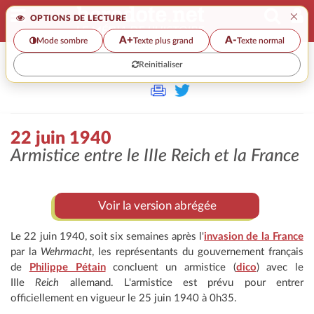
×
OPTIONS DE LECTURE
A+
A-
Mode sombre
Texte plus grand
Texte normal
Reinitialiser
>>
22 JUIN 1940
22 juin 1940
Armistice entre le IIIe
Reich
et la France
Voir la version abrégée
Le 22 juin 1940, soit six semaines après l'
invasion de la France
par la
Wehrmacht
, les représentants du gouvernement français
de
Philippe Pétain
concluent un armistice (
dico
) avec le
IIIe
Reich
allemand. L'armistice est prévu pour entrer
officiellement en vigueur le 25 juin 1940 à 0h35.