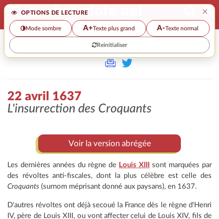
×
OPTIONS DE LECTURE
A+
A-
Mode sombre
Texte plus grand
Texte normal
Reinitialiser
>>
22 AVRIL 1637
22 avril 1637
L'insurrection des Croquants
Voir la version abrégée
Les dernières années du règne de
Louis XIII
sont marquées par
des révoltes anti-fiscales, dont la plus célèbre est celle des
Croquants
(surnom méprisant donné aux paysans), en 1637.
D'autres révoltes ont déjà secoué la France dès le règne d'Henri
IV, père de Louis XIII, ou vont affecter celui de Louis XIV, fils de