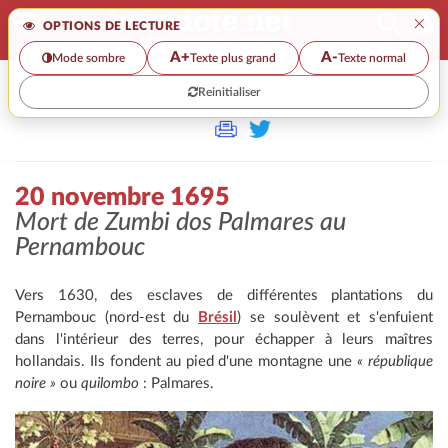
×
OPTIONS DE LECTURE
A+
A-
Mode sombre
Texte plus grand
Texte normal
Reinitialiser
>>
20 NOVEMBRE 1695
20 novembre 1695
Mort de Zumbi dos Palmares au
Pernambouc
Vers 1630, des esclaves de différentes plantations du
Pernambouc (nord-est du
Brésil
) se soulèvent et s'enfuient
dans l'intérieur des terres, pour échapper à leurs maîtres
hollandais. Ils fondent au pied d'une montagne une
« république
noire »
ou
quilombo
: Palmares.