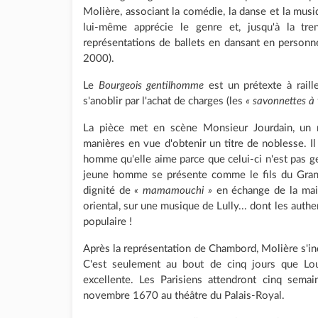
Molière, associant la comédie, la danse et la mus
lui-même apprécie le genre et, jusqu'à la tren
représentations de ballets en dansant en personn
2000).
Le
Bourgeois gentilhomme
est un prétexte à raill
s'anoblir par l'achat de charges (les
« savonnettes à v
La pièce met en scène Monsieur Jourdain, un r
manières en vue d'obtenir un titre de noblesse. Il
homme qu'elle aime parce que celui-ci n'est pas 
jeune homme se présente comme le fils du Grand 
dignité de
« mamamouchi »
en échange de la main 
oriental, sur une musique de Lully... dont les auth
populaire !
Après la représentation de Chambord, Molière s'inqu
C'est seulement au bout de cinq jours que Lou
excellente. Les Parisiens attendront cinq sema
novembre 1670 au théâtre du Palais-Royal.