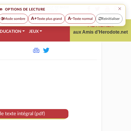
×
MOT DE PASSE
OPTIONS DE LECTURE
OUBLIÉ
A+
A-
Mode sombre
Texte plus grand
Texte normal
Reinitialiser
ADHÉRER
DUCATION
JEUX
aux Amis d'Herodote.net
le texte intégral (pdf)