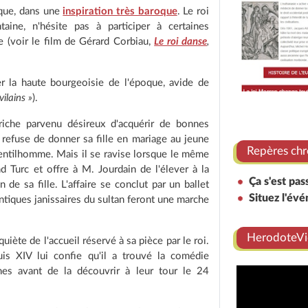
ique, dans une
inspiration très baroque
. Le roi
taine, n'hésite pas à participer à certaines
e (voir le film de Gérard Corbiau,
Le roi danse
,
er la haute bourgeoisie de l'époque, avide de
ilains »
).
iche parvenu désireux d'acquérir de bonnes
 refuse de donner sa fille en mariage au jeune
Repères chr
gentilhomme. Mais il se ravise lorsque le même
Turc et offre à M. Jourdain de l'élever à la
Ça s'est pa
de sa fille. L'affaire se conclut par un ballet
Situez l'év
entiques janissaires du sultan feront une marche
HerodoteVi
iète de l'accueil réservé à sa pièce par le roi.
is XIV lui confie qu'il a trouvé la comédie
ines avant de la découvrir à leur tour le 24