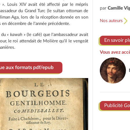
e »
. Louis XIV avait été affecté par le mépris
par
Camille Vi
bassadeur du Grand Turc (le sultan ottoman de
liman Aga, lors de la réception donnée en son
Nos auteurs
s en décembre de l'année précédente.
t du
« kawah »
(le café) que l'ambassadeur avait
En savoir pl
Cour, le roi attendait de Molière qu'il le vengeât
anières.
Vous avez accè
que aux formats pdf/epub
Publicité
Go