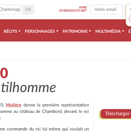
AMIS
D'HERODOTE.NET
RÉCITS
PERSONNAGES
PATRIMOINE
MULTIMÉDIA
É
70
ntilhomme
70,
Molière
donne la première représentation
lhomme
au château de Chambord, devant le roi
Télécharger 
.
'une commande du roi lui-même qui voulait un