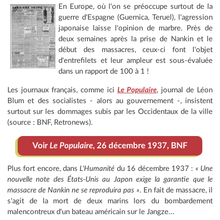
En Europe, où l'on se préoccupe surtout de la
guerre d'Espagne (Guernica, Teruel), l'agression
japonaise laisse l'opinion de marbre. Près de
deux semaines après la prise de Nankin et le
début des massacres, ceux-ci font l'objet
d'entrefilets et leur ampleur est sous-évaluée
dans un rapport de 100 à 1 !
Les journaux français, comme ici
Le Populaire
, journal de Léon
Blum et des socialistes - alors au gouvernement -, insistent
surtout sur les dommages subis par les Occidentaux de la ville
(source : BNF, Retronews).
Voir
Le Populaire
, 26 décembre 1937, BNF
Plus fort encore, dans
L'Humanité
du 16 décembre 1937 :
« Une
nouvelle note des États-Unis au Japon exige la garantie que le
massacre de Nankin ne se reproduira pas »
. En fait de massacre, il
s'agit de la mort de deux marins lors du bombardement
malencontreux d'un bateau américain sur le Jangze...