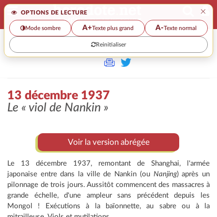
×
OPTIONS DE LECTURE
A+
A-
Mode sombre
Texte plus grand
Texte normal
Reinitialiser
>>
13 DÉCEMBRE 1937
13 décembre 1937
Le
« viol de Nankin »
Voir la version abrégée
Le 13 décembre 1937, remontant de Shanghai, l'armée
japonaise entre dans la ville de Nankin (ou
Nanjing
) après un
pilonnage de trois jours. Aussitôt commencent des massacres à
grande échelle, d'une ampleur sans précédent depuis les
Mongol ! Exécutions à la baïonnette, au sabre ou à la
mitrailleuse. Viols et mutilations.