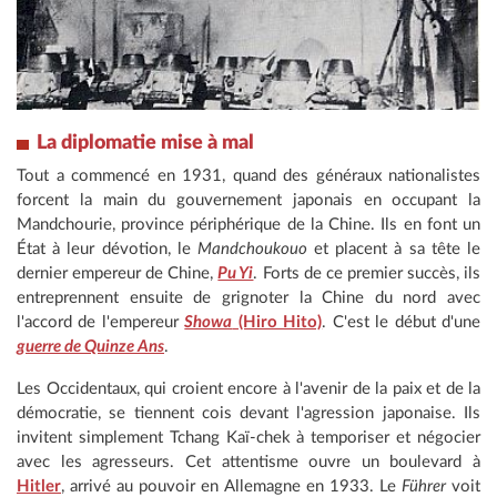
La diplomatie mise à mal
Tout a commencé en 1931, quand des généraux nationalistes
forcent la main du gouvernement japonais en occupant la
Mandchourie, province périphérique de la Chine. Ils en font un
État à leur dévotion, le
Mandchoukouo
et placent à sa tête le
dernier empereur de Chine,
Pu Yi
. Forts de ce premier succès, ils
entreprennent ensuite de grignoter la Chine du nord avec
l'accord de l'empereur
Showa
(Hiro Hito)
. C'est le début d'une
guerre de Quinze Ans
.
Les Occidentaux, qui croient encore à l'avenir de la paix et de la
démocratie, se tiennent cois devant l'agression japonaise. Ils
invitent simplement Tchang Kaï-chek à temporiser et négocier
avec les agresseurs. Cet attentisme ouvre un boulevard à
Hitler
, arrivé au pouvoir en Allemagne en 1933. Le
Führer
voit