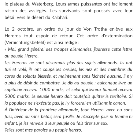
le plateau du Waterberg. Leurs armes puissantes ont facilement
raison des assiégés. Les survivants sont poussés avec leur
bétail vers le désert du Kalahari.
Le 2 octobre, un ordre du jour de Von Trotha enlève aux
Hereros tout espoir de retour. Cet ordre d'extermination
(Vernichtungsbefehl) est ainsi rédigé :
« Moi, grand général des troupes allemandes, j'adresse cette lettre
au peuple Herero.
Les Hereros ne sont désormais plus des sujets allemands. Ils ont
tué et volé, ils ont coupé les oreilles, les nez et des membres du
corps de soldats blessés, et maintenant sans lâcheté aucune, il n'y
a plus de désir de combattre. Je dis au peuple : quiconque livre un
capitaine recevra 1000 marks, et celui qui livrera Samuel recevra
5000 marks. Le peuple herero doit toutefois quitter le territoire. Si
la populace ne s'exécute pas, je l'y forcerai en utilisant le canon.
À l'intérieur de la frontière allemande, tout Herero, avec ou sans
fusil, avec ou sans bétail, sera fusillé. Je n'accepte plus ni femme ni
enfant, je les renvoie à leur peuple ou fais tirer sur eux.
Telles sont mes paroles au peuple herero.