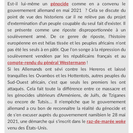
Est-il lui-même un
génocide
comme en a convenu le
gouvernement allemand en mai 2021 ? Cela se discute du
point de vue des historiens car il ne relève pas du projet
d'extermination d'un peuple coupable du seul fait d'exister. Il
se présente comme une riposte disproportionnée à un
soulèvement armé. De ce genre de riposte, l'histoire
européenne en est hélas tissée et les peuples africains n'ont
pas été les seuls à en pâtir. Que l'on songe à la répression du
soulèvement vendéen par les républicains français et au
compte-rendu du général Westermann
!
Si les Allemands ont sévi contre les Hereros et laissé
tranquilles les Ovambos et les Hottentots, autres peuples du
Sud-Ouest africain, c'est que seuls les premiers les ont
attaqués. Cela fait toute la différence entre ce massacre et
les génocides ultérieurs d'Arméniens, de Juifs, de Tziganes
ou encore de Tutsis... Il n'empêche que le gouvernement
allemand a cru bon de reconnaître la réalité du génocide et
de s'en excuser auprès du gouvernement namibien le 28 mai
2021, une démarche qui s'inscrit dans le
raz-de-marée
woke
venu des États-Unis.