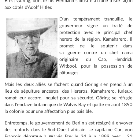
Ernst Göring, dont le fils Hermann s'illustrera d'une triste façon
aux côtés d'Adolf Hitler.
D'un tempérament tranquille, le
gouverneur signe un traité de
protection avec le principal chef
herero de la région, Kamaharero. Il
promet de le soutenir dans
sa guerre contre un chef nama
originaire du Cap, Hendrick
Witbooi, pour la possession de
pâturages.
Mais les deux alliés se fâchent quand Göring s'en prend à un
lieu de sépulture ancestral des Hereros. Kamaharero, furieux,
rompt leur accord. Inquiet pour sa sécurité, Göring se réfugie
dans l'enclave britannique de Walvis Bay et quitte en août 1890
la colonie pour une affectation plus paisible.
Entretemps, le gouvernement de Berlin s'est résigné à envoyer
des renforts dans le Sud-Ouest africain. Le capitaine Curt von
François débarque à Walvis Bay le 24 juin 1889 avec... 21