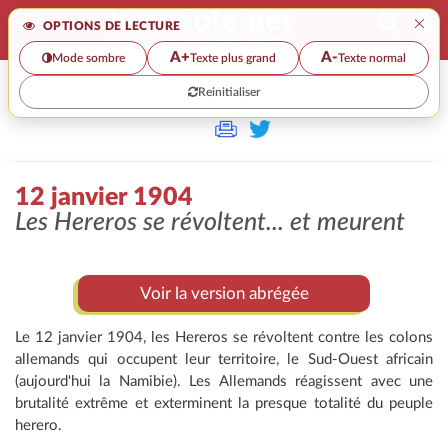
×
OPTIONS DE LECTURE
A+
A-
Mode sombre
Texte plus grand
Texte normal
Reinitialiser
>>
12 JANVIER 1904
12 janvier 1904
Les Hereros se révoltent... et meurent
Voir la version abrégée
Le 12 janvier 1904, les Hereros se révoltent contre les colons
allemands qui occupent leur territoire, le Sud-Ouest africain
(aujourd'hui la Namibie). Les Allemands réagissent avec une
brutalité extrême et exterminent la presque totalité du peuple
herero.