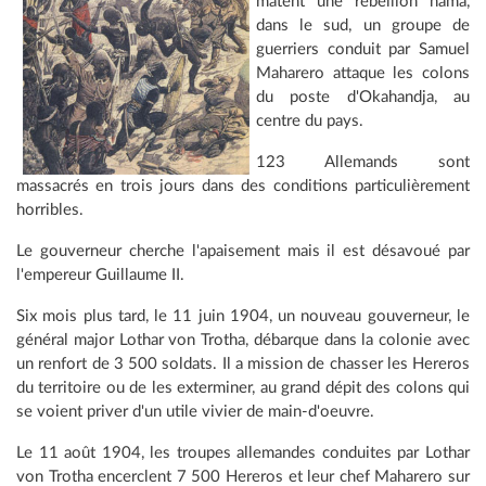
matent une rébellion nama,
dans le sud, un groupe de
guerriers conduit par Samuel
Maharero attaque les colons
du poste d'Okahandja, au
centre du pays.
123 Allemands sont
massacrés en trois jours dans des conditions particulièrement
horribles.
Le gouverneur cherche l'apaisement mais il est désavoué par
l'empereur Guillaume II.
Six mois plus tard, le 11 juin 1904, un nouveau gouverneur, le
général major Lothar von Trotha, débarque dans la colonie avec
un renfort de 3 500 soldats. Il a mission de chasser les Hereros
du territoire ou de les exterminer, au grand dépit des colons qui
se voient priver d'un utile vivier de main-d'oeuvre.
Le 11 août 1904, les troupes allemandes conduites par Lothar
von Trotha encerclent 7 500 Hereros et leur chef Maharero sur