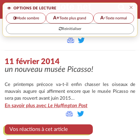
×
OPTIONS DE LECTURE
A+
A-
Mode sombre
Texte plus grand
Texte normal
Reinitialiser
>>
11 FÉVRIER 2014
11 février 2014
un nouveau musée Picasso!
Ce printemps précoce va-t-il enfin chasser les oiseaux de
mauvais augure qui affirment encore que le musée Picasso ne
sera pas rouvert avant juin 2015...
En savoir plus avec
Le Huffington Post
Vos réactions à cet article